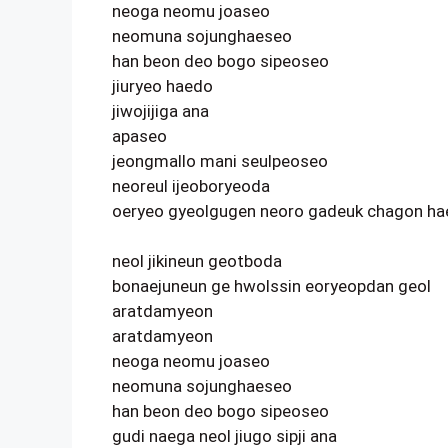
neoga neomu joaseo
neomuna sojunghaeseo
han beon deo bogo sipeoseo
jiuryeo haedo
jiwojijiga ana
apaseo
jeongmallo mani seulpeoseo
neoreul ijeoboryeoda
oeryeo gyeolgugen neoro gadeuk chagon ha
neol jikineun geotboda
bonaejuneun ge hwolssin eoryeopdan geol
aratdamyeon
aratdamyeon
neoga neomu joaseo
neomuna sojunghaeseo
han beon deo bogo sipeoseo
gudi naega neol jiugo sipji ana