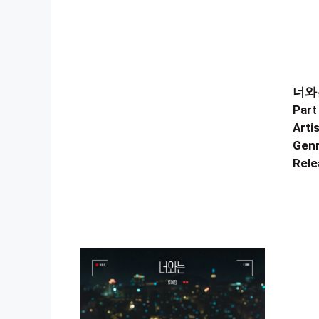
너와는
Part
Artis
Genr
Rele