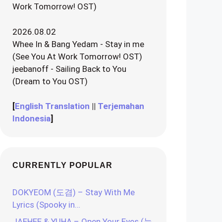
Work Tomorrow! OST)
2026.08.02
Whee In & Bang Yedam - Stay in me
(See You At Work Tomorrow! OST)
jeebanoff - Sailing Back to You
(Dream to You OST)
[
English Translation
||
Terjemahan
Indonesia
]
CURRENTLY POPULAR
DOKYEOM (도겸) – Stay With Me
Lyrics (Spooky in…
JAEHEE & YUHA – Open Your Eyes (눈