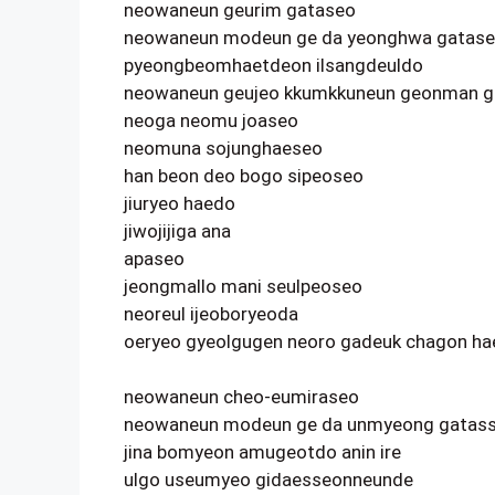
neowaneun geurim gataseo
neowaneun modeun ge da yeonghwa gatas
pyeongbeomhaetdeon ilsangdeuldo
neowaneun geujeo kkumkkuneun geonman g
neoga neomu joaseo
neomuna sojunghaeseo
han beon deo bogo sipeoseo
jiuryeo haedo
jiwojijiga ana
apaseo
jeongmallo mani seulpeoseo
neoreul ijeoboryeoda
oeryeo gyeolgugen neoro gadeuk chagon ha
neowaneun cheo-eumiraseo
neowaneun modeun ge da unmyeong gatas
jina bomyeon amugeotdo anin ire
ulgo useumyeo gidaesseonneunde