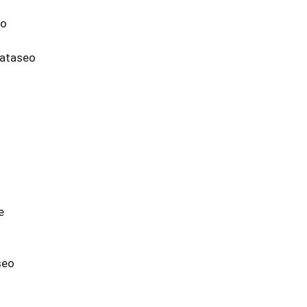
eo
ataseo
e
seo