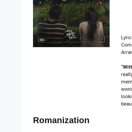
Lyr
Com
Arr
“
Wit
reall
memo
wonde
look
beaut
Romanization