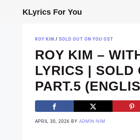
Skip
KLyrics For You
to
content
ROY KIM
/
SOLD OUT ON YOU OST
ROY KIM – WI
LYRICS | SOLD
PART.5 (ENGLI
APRIL 30, 2026
BY
ADMIN-NIM