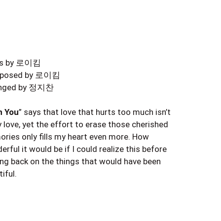
ics by 로이킴
posed by 로이킴
anged by 정지찬
h You
” says that love that hurts too much isn’t
y love, yet the effort to erase those cherished
ries only fills my heart even more. How
rful it would be if I could realize this before
ing back on the things that would have been
iful.