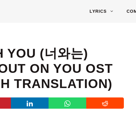
LYRICS
CO
TH YOU (너와는)
 OUT ON YOU OST
SH TRANSLATION)