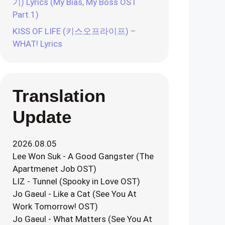
기) Lyrics (My Bias, My Boss OST
Part.1)
KISS OF LIFE (키스오프라이프) –
WHAT! Lyrics
Translation
Update
2026.08.05
Lee Won Suk - A Good Gangster (The
Apartmenet Job OST)
LIZ - Tunnel (Spooky in Love OST)
Jo Gaeul - Like a Cat (See You At
Work Tomorrow! OST)
Jo Gaeul - What Matters (See You At