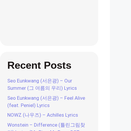
Recent Posts
Seo Eunkwang (서은광) – Our
Summer (그 여름의 우리) Lyrics
Seo Eunkwang (서은광) – Feel Alive
(feat. Peniel) Lyrics
NOWZ (나우즈) – Achilles Lyrics
Wonstein – Difference (틀린그림찾