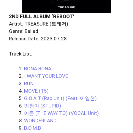
2ND FULL ALBUM ‘REBOOT’
Artist: TREASURE (트레저)
Genre: Ballad
Release Date: 2023.07.28
Track List:
BONA BONA
I WANT YOUR LOVE
RUN
MOVE (T5)
G.O.A.T (Rap Unit) (Feat. 이영현)
멍청이 (STUPID)
어른 (THE WAY TO) (VOCAL Unit)
WONDERLAND
B.O.M.B