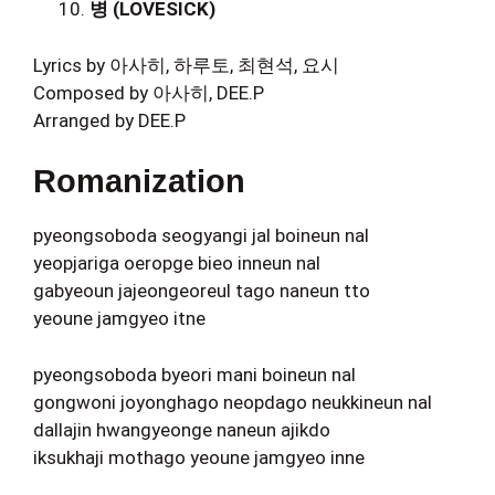
병 (LOVESICK)
Lyrics by 아사히, 하루토, 최현석, 요시
Composed by 아사히, DEE.P
Arranged by DEE.P
Romanization
pyeongsoboda seogyangi jal boineun nal
yeopjariga oeropge bieo inneun nal
gabyeoun jajeongeoreul tago naneun tto
yeoune jamgyeo itne
pyeongsoboda byeori mani boineun nal
gongwoni joyonghago neopdago neukkineun nal
dallajin hwangyeonge naneun ajikdo
iksukhaji mothago yeoune jamgyeo inne