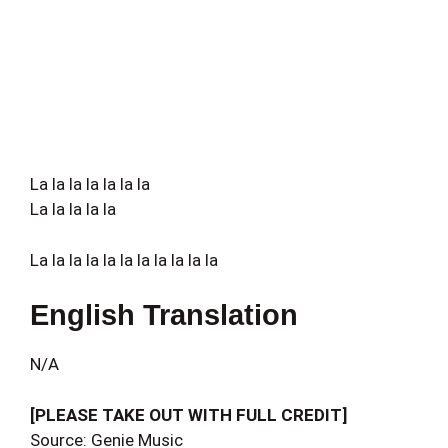
La la la la la la la
La la la la la
La la la la la la la la la la la
English Translation
N/A
[PLEASE TAKE OUT WITH FULL CREDIT]
Source: Genie Music