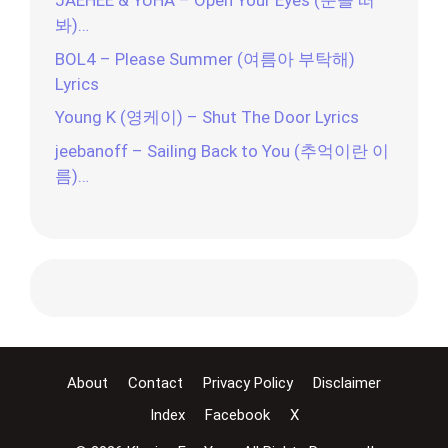
JAEHEE & YUHA – Open Your Eyes (눈을 떠
봐)…
BOL4 – Please Summer (여름아 부탁해)
Lyrics
Young K (영케이) – Shut The Door Lyrics
jeebanoff – Sailing Back to You (추억이란 이
름)…
About
Contact
Privacy Policy
Disclaimer
Index
Facebook
X