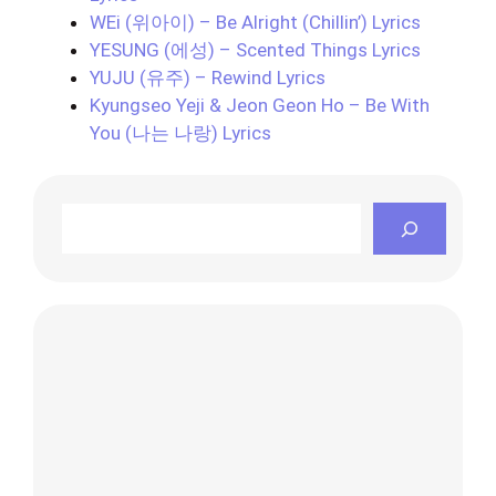
WEi (위아이) – Be Alright (Chillin’) Lyrics
YESUNG (에성) – Scented Things Lyrics
YUJU (유주) – Rewind Lyrics
Kyungseo Yeji & Jeon Geon Ho – Be With
You (나는 나랑) Lyrics
Search