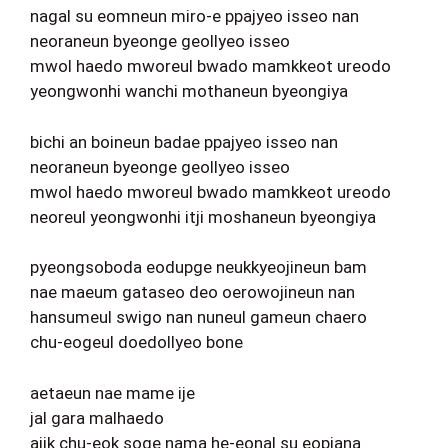
nagal su eomneun miro-e ppajyeo isseo nan
neoraneun byeonge geollyeo isseo
mwol haedo mworeul bwado mamkkeot ureodo
yeongwonhi wanchi mothaneun byeongiya
bichi an boineun badae ppajyeo isseo nan
neoraneun byeonge geollyeo isseo
mwol haedo mworeul bwado mamkkeot ureodo
neoreul yeongwonhi itji moshaneun byeongiya
pyeongsoboda eodupge neukkyeojineun bam
nae maeum gataseo deo oerowojineun nan
hansumeul swigo nan nuneul gameun chaero
chu-eogeul doedollyeo bone
aetaeun nae mame ije
jal gara malhaedo
ajik chu-eok soge nama he-eonal su eopjana