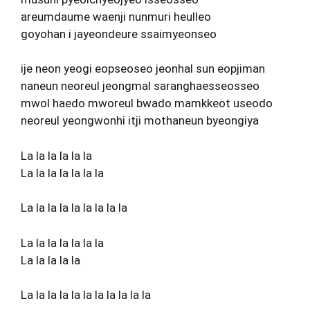
areumdaume waenji nunmuri heulleo
goyohan i jayeondeure ssaimyeonseo
ije neon yeogi eopseoseo jeonhal sun eopjiman
naneun neoreul jeongmal saranghaesseosseo
mwol haedo mworeul bwado mamkkeot useodo
neoreul yeongwonhi itji mothaneun byeongiya
La la la la la la
La la la la la la la
La la la la la la la la la
La la la la la la la
La la la la la
La la la la la la la la la la la