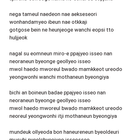
nega tameul naedeon nae aekseseori
wonhandamyeo ibeun nae otkkaji
gotgose bein ne heunjeoge wanchi eopsi tto
huljjeok
nagal su eomneun miro-e ppajyeo isseo nan
neoraneun byeonge geollyeo isseo
mwol haedo mworeul bwado mamkkeot ureodo
yeongwonhi wanchi mothaneun byeongiya
bichi an boineun badae ppajyeo isseo nan
neoraneun byeonge geollyeo isseo
mwol haedo mworeul bwado mamkkeot ureodo
neoreul yeongwonhi itji mothaneun byeongiya
mundeuk ollyeoda bon haneureneun byeoldeuri
musuhi pyeolchyeojyeo isseosseo