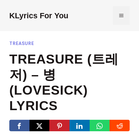
Skip
to
KLyrics For You
MENU
content
TREASURE
TREASURE (트레
저) – 병
(LOVESICK)
LYRICS