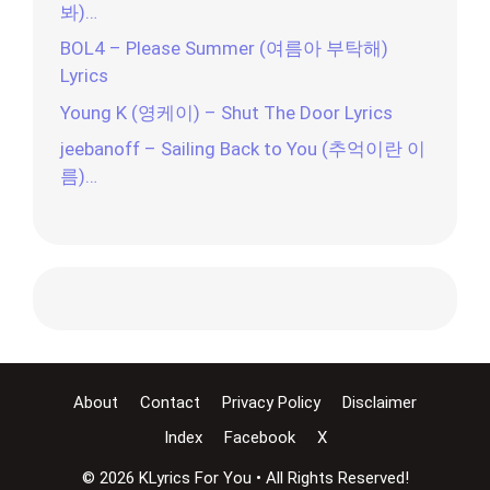
봐)…
BOL4 – Please Summer (여름아 부탁해)
Lyrics
Young K (영케이) – Shut The Door Lyrics
jeebanoff – Sailing Back to You (추억이란 이
름)…
About
Contact
Privacy Policy
Disclaimer
Index
Facebook
X
© 2026 KLyrics For You • All Rights Reserved!