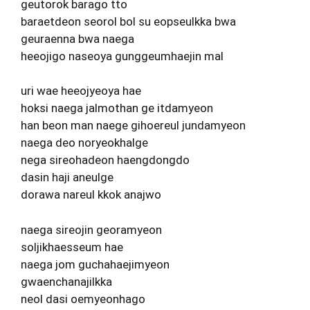
geutorok barago tto
baraetdeon seorol bol su eopseulkka bwa
geuraenna bwa naega
heeojigo naseoya gunggeumhaejin mal
uri wae heeojyeoya hae
hoksi naega jalmothan ge itdamyeon
han beon man naege gihoereul jundamyeon
naega deo noryeokhalge
nega sireohadeon haengdongdo
dasin haji aneulge
dorawa nareul kkok anajwo
naega sireojin georamyeon
soljikhaesseum hae
naega jom guchahaejimyeon
gwaenchanajilkka
neol dasi oemyeonhago