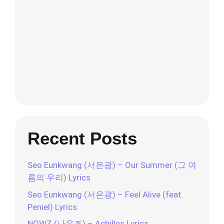
Recent Posts
Seo Eunkwang (서은광) – Our Summer (그 여
름의 우리) Lyrics
Seo Eunkwang (서은광) – Feel Alive (feat.
Peniel) Lyrics
NOWZ (나우즈) – Achilles Lyrics