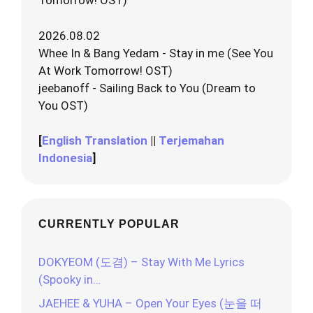
Tomorrow! OST)
2026.08.02
Whee In & Bang Yedam - Stay in me (See You
At Work Tomorrow! OST)
jeebanoff - Sailing Back to You (Dream to
You OST)
[
English Translation
||
Terjemahan
Indonesia
]
CURRENTLY POPULAR
DOKYEOM (도겸) – Stay With Me Lyrics
(Spooky in…
JAEHEE & YUHA – Open Your Eyes (눈을 떠