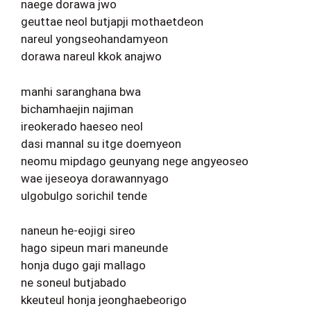
naege dorawa jwo
geuttae neol butjapji mothaetdeon
nareul yongseohandamyeon
dorawa nareul kkok anajwo
manhi saranghana bwa
bichamhaejin najiman
ireokerado haeseo neol
dasi mannal su itge doemyeon
neomu mipdago geunyang nege angyeoseo
wae ijeseoya dorawannyago
ulgobulgo sorichil tende
naneun he-eojigi sireo
hago sipeun mari maneunde
honja dugo gaji mallago
ne soneul butjabado
kkeuteul honja jeonghaebeorigo