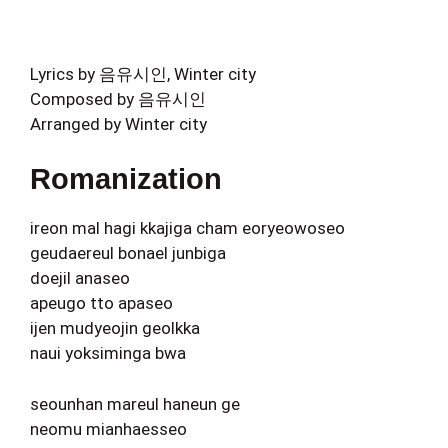
Lyrics by 음유시인, Winter city
Composed by 음유시인
Arranged by Winter city
Romanization
ireon mal hagi kkajiga cham eoryeowoseo
geudaereul bonael junbiga
doejil anaseo
apeugo tto apaseo
ijen mudyeojin geolkka
naui yoksiminga bwa
seounhan mareul haneun ge
neomu mianhaesseo