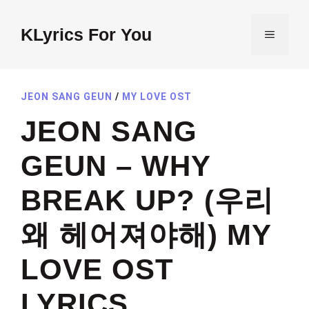
Skip
to
KLyrics For You
MENU
content
JEON SANG GEUN
/
MY LOVE OST
JEON SANG
GEUN – WHY
BREAK UP? (우리
왜 헤어져야해) MY
LOVE OST
LYRICS