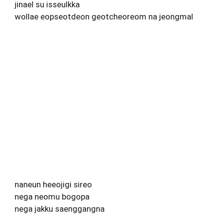
jinael su isseulkka
wollae eopseotdeon geotcheoreom na jeongmal
naneun heeojigi sireo
nega neomu bogopa
nega jakku saenggangna