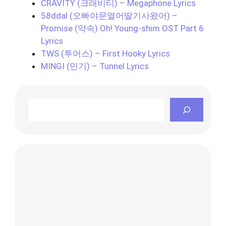
CRAVITY (크래비티) – Megaphone Lyrics
58ddal (오빠야문열어딸기사왔어) –
Promise (약속) Oh! Young-shim OST Part 6
Lyrics
TWS (투어스) – First Hooky Lyrics
MINGI (민기) – Tunnel Lyrics
Search