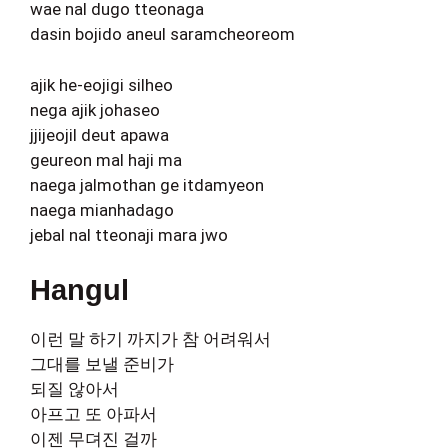
wae nal dugo tteonaga
dasin bojido aneul saramcheoreom
ajik he-eojigi silheo
nega ajik johaseo
jjijeojil deut apawa
geureon mal haji ma
naega jalmothan ge itdamyeon
naega mianhadago
jebal nal tteonaji mara jwo
Hangul
이런 말 하기 까지가 참 어려워서
그대를 보낼 준비가
되질 않아서
아프고 또 아파서
이젠 무뎌진 걸까