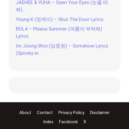
JAEHEE & YUHA – Open Your Eyes (눈을 떠
봐)…
Young K (영케이) – Shut The Door Lyrics
BOL4 – Please Summer (여름아 부탁해)
Lyrics
Im Joong Won (임중원) – Somehow Lyrics
(Spooky in…
About
Contact
Privacy Policy
Disclaimer
Index
Facebook
X