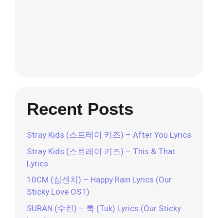
Recent Posts
Stray Kids (스트레이 키즈) – After You Lyrics
Stray Kids (스트레이 키즈) – This & That
Lyrics
10CM (십센치) – Happy Rain Lyrics (Our
Sticky Love OST)
SURAN (수란) – 툭 (Tuk) Lyrics (Our Sticky