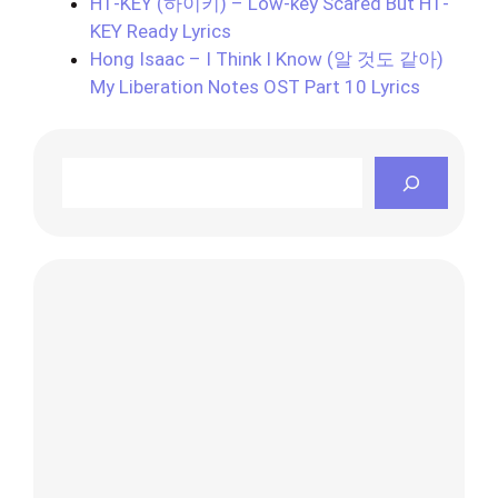
H1-KEY (하이키) – Low-key Scared But H1-
KEY Ready Lyrics
Hong Isaac – I Think I Know (알 것도 같아)
My Liberation Notes OST Part 10 Lyrics
Search