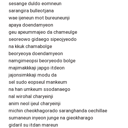
sesange duldo eomneun
sarangira bulleotjana
wae ijeneun mot bureuneunji
apaya doendamyeon
geu apeummajeo da chameulge
seoreowo gidaego sipeojyeodo
na kkuk chamabolge
beoryeoya doendamyeon
namgimeopsi beoryeodo bolge
majimakkkaji japgo itdeon
jajonsimkkaji modu da
sel sudo eopseul mankeum
na han umkeum ssodanaego
nal wirohal charyeinji
anim neol ijeul charyeinji
michin cheokhagorado saranghanda oechillae
sumaneun inyeon junge na gieokharago
gidaril su itdan mareun