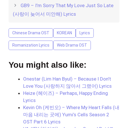
GB9 – I’m Sorry That My Love Just So Late
(사랑이 늦어서 미안해) Lyrics
Chinese Drama OST
KOREAN
Lyrics
Romanization Lyrics
Web Drama OST
You might also like:
Onestar (Lim Han Byul) – Because I Don’t
Love You (사랑하지 않아서 그랬어) Lyrics
Heize (헤이즈) – Perhaps, Happy Ending
Lyrics
Kevin Oh (케빈오) – Where My Heart Falls (내
마음 내리는 곳에) Yumi’s Cells Season 2
OST Part 6 Lyrics