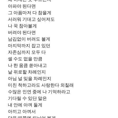
아파야 된다면
그 아픔마저 다 참을게
서러워 기대고 싶어져도
나 꾹 참아볼게
버려야 된다면
남김없이 버려도 볼게
마지막까지 잡고 있던
자존심까지 모두 다
셀 수도 없을 만큼
나 한 움큼 쏟아내고
날 위로할 차례인지
아님 널 잊을 차례인지
미친 척하고라도 사랑한다 외칠래
수많은 인연 중에 나 기억하라고
기다릴 수 있단 말은
내 안에 아껴 둘게
아끼고 아껴서
닳을 때쯤엔 되뇌어 볼게