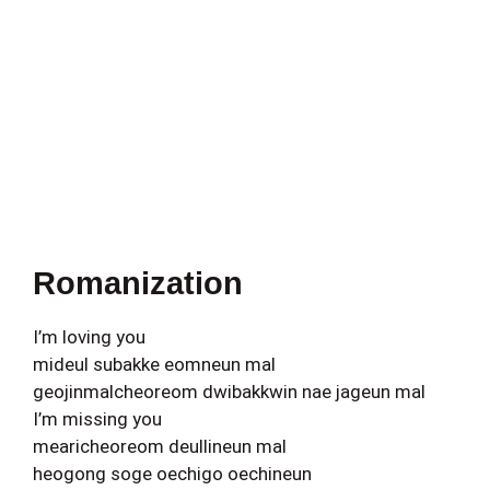
Romanization
I’m loving you
mideul subakke eomneun mal
geojinmalcheoreom dwibakkwin nae jageun mal
I’m missing you
mearicheoreom deullineun mal
heogong soge oechigo oechineun