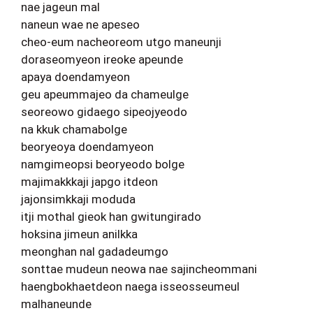
nae jageun mal
naneun wae ne apeseo
cheo-eum nacheoreom utgo maneunji
doraseomyeon ireoke apeunde
apaya doendamyeon
geu apeummajeo da chameulge
seoreowo gidaego sipeojyeodo
na kkuk chamabolge
beoryeoya doendamyeon
namgimeopsi beoryeodo bolge
majimakkkaji japgo itdeon
jajonsimkkaji moduda
itji mothal gieok han gwitungirado
hoksina jimeun anilkka
meonghan nal gadadeumgo
sonttae mudeun neowa nae sajincheommani
haengbokhaetdeon naega isseosseumeul
malhaneunde