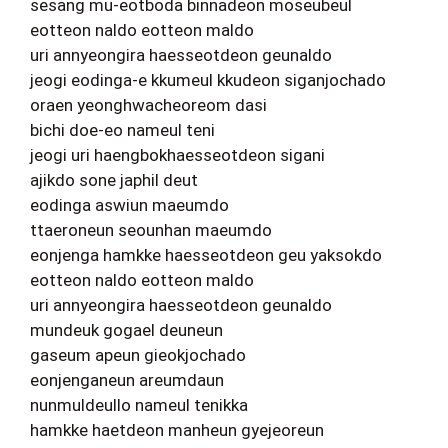
sesang mu-eotboda binnadeon moseubeul
eotteon naldo eotteon maldo
uri annyeongira haesseotdeon geunaldo
jeogi eodinga-e kkumeul kkudeon siganjochado
oraen yeonghwacheoreom dasi
bichi doe-eo nameul teni
jeogi uri haengbokhaesseotdeon sigani
ajikdo sone japhil deut
eodinga aswiun maeumdo
ttaeroneun seounhan maeumdo
eonjenga hamkke haesseotdeon geu yaksokdo
eotteon naldo eotteon maldo
uri annyeongira haesseotdeon geunaldo
mundeuk gogael deuneun
gaseum apeun gieokjochado
eonjenganeun areumdaun
nunmuldeullo nameul tenikka
hamkke haetdeon manheun gyejeoreun