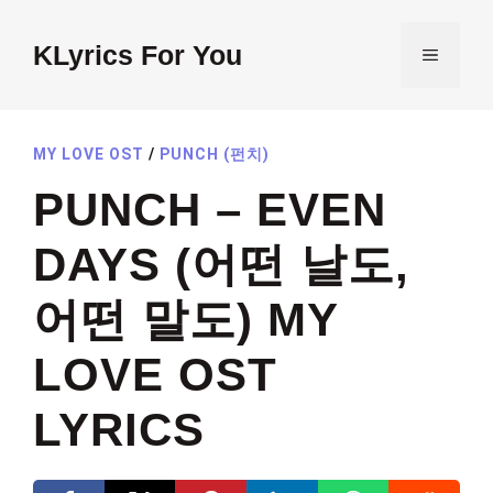
Skip
to
KLyrics For You
MENU
content
MY LOVE OST
/
PUNCH (펀치)
PUNCH – EVEN
DAYS (어떤 날도,
어떤 말도) MY
LOVE OST
LYRICS