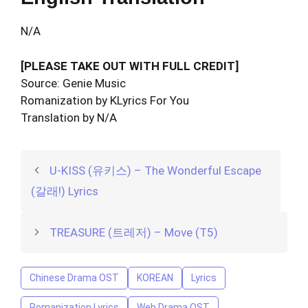
N/A
[PLEASE TAKE OUT WITH FULL CREDIT]
Source: Genie Music
Romanization by KLyrics For You
Translation by N/A
U-KISS (유키스) – The Wonderful Escape
(갈래!) Lyrics
TREASURE (트레저) – Move (T5)
Chinese Drama OST
KOREAN
Lyrics
Romanization Lyrics
Web Drama OST