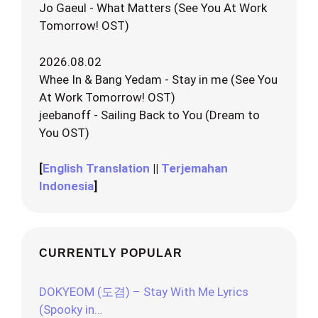
Jo Gaeul - What Matters (See You At Work
Tomorrow! OST)
2026.08.02
Whee In & Bang Yedam - Stay in me (See You
At Work Tomorrow! OST)
jeebanoff - Sailing Back to You (Dream to
You OST)
[
English Translation
||
Terjemahan
Indonesia
]
CURRENTLY POPULAR
DOKYEOM (도겸) – Stay With Me Lyrics
(Spooky in…