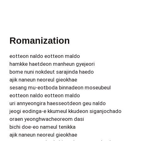
Romanization
eotteon naldo eotteon maldo
hamkke haetdeon manheun gyejeori
bome nuni nokdeut sarajinda haedo
ajik naneun neoreul gieokhae
sesang mu-eotboda binnadeon moseubeul
eotteon naldo eotteon maldo
uri annyeongira haesseotdeon geu naldo
jeogi eodinga-e kkumeul kkudeon siganjochado
oraen yeonghwacheoreom dasi
bichi doe-eo nameul tenikka
ajik naneun neoreul gieokhae