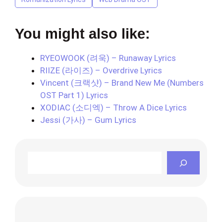
You might also like:
RYEOWOOK (려욱) – Runaway Lyrics
RIIZE (라이즈) – Overdrive Lyrics
Vincent (크랙샷) – Brand New Me (Numbers
OST Part 1) Lyrics
XODIAC (소디엑) – Throw A Dice Lyrics
Jessi (가사) – Gum Lyrics
Search