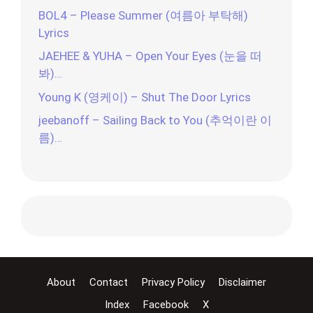
BOL4 – Please Summer (여름아 부탁해)
Lyrics
JAEHEE & YUHA – Open Your Eyes (눈을 떠
봐)…
Young K (영케이) – Shut The Door Lyrics
jeebanoff – Sailing Back to You (추억이란 이
름)…
About
Contact
Privacy Policy
Disclaimer
Index
Facebook
X