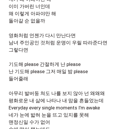
이미 가버린 너인데
왜 이렇게 아파야만 해
돌아갈 순 없을까
영화처럼 언젠가 다시 만난다면
남녀 주인공인 것처럼 운명이 우릴 따라준다면
그렇다면
기도해 please 간절하게 난 please
난 기도해 please 그저 매일 밤 please
들어줄래
아무리 발버둥 쳐도 나를 보지 않아 넌 왜왜왜
평화로운 내 삶에 나타나 내 맘을 흔들었는데
Everyday every single moments I’m awake
네가 눈에 밟혀 눈을 뜨고 있지를 못해
맨정신일 수가 없어