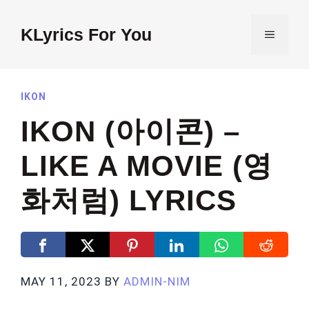
Skip
to
KLyrics For You
MENU
content
IKON
IKON (아이콘) –
LIKE A MOVIE (영
화처럼) LYRICS
MAY 11, 2023
BY
ADMIN-NIM