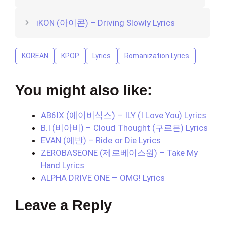
iKON (아이콘) – Driving Slowly Lyrics
KOREAN
KPOP
Lyrics
Romanization Lyrics
You might also like:
AB6IX (에이비식스) – ILY (I Love You) Lyrics
B.I (비아비) – Cloud Thought (구르믄) Lyrics
EVAN (에반) – Ride or Die Lyrics
ZEROBASEONE (제로베이스원) – Take My
Hand Lyrics
ALPHA DRIVE ONE – OMG! Lyrics
Leave a Reply