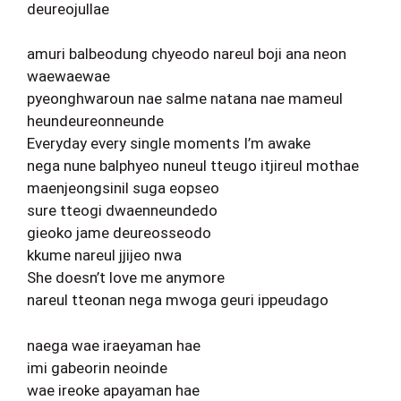
deureojullae
amuri balbeodung chyeodo nareul boji ana neon
waewaewae
pyeonghwaroun nae salme natana nae mameul
heundeureonneunde
Everyday every single moments I’m awake
nega nune balphyeo nuneul tteugo itjireul mothae
maenjeongsinil suga eopseo
sure tteogi dwaenneundedo
gieoko jame deureosseodo
kkume nareul jjijeo nwa
She doesn’t love me anymore
nareul tteonan nega mwoga geuri ippeudago
naega wae iraeyaman hae
imi gabeorin neoinde
wae ireoke apayaman hae