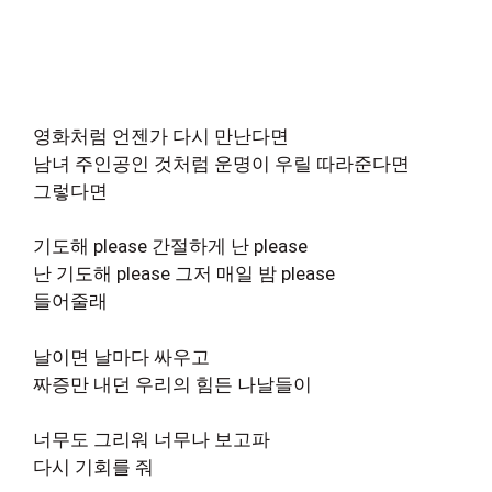
영화처럼 언젠가 다시 만난다면
남녀 주인공인 것처럼 운명이 우릴 따라준다면
그렇다면
기도해 please 간절하게 난 please
난 기도해 please 그저 매일 밤 please
들어줄래
날이면 날마다 싸우고
짜증만 내던 우리의 힘든 나날들이
너무도 그리워 너무나 보고파
다시 기회를 줘