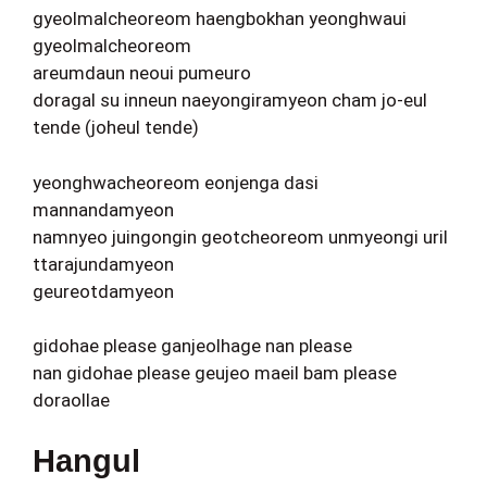
gyeolmalcheoreom haengbokhan yeonghwaui
gyeolmalcheoreom
areumdaun neoui pumeuro
doragal su inneun naeyongiramyeon cham jo-eul
tende (joheul tende)
yeonghwacheoreom eonjenga dasi
mannandamyeon
namnyeo juingongin geotcheoreom unmyeongi uril
ttarajundamyeon
geureotdamyeon
gidohae please ganjeolhage nan please
nan gidohae please geujeo maeil bam please
doraollae
Hangul