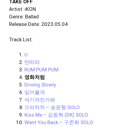
TAKE OFF
Artist: iKON
Genre: Ballad
Release Date: 2023.05.04
Track List:
U
딴따라
RUM PUM PUM
영화처럼
Driving Slowly
잊어볼게
여기까진가봐
으라차차 – 송윤형 SOLO
Kiss Me – 김동혁 (DK) SOLO
Want You Back – 구준회 SOLO