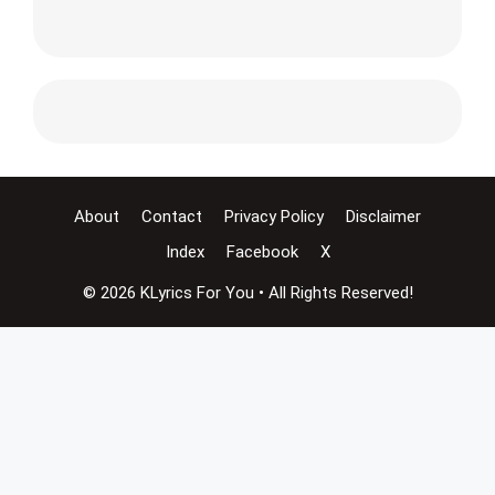
About
Contact
Privacy Policy
Disclaimer
Index
Facebook
X
© 2026 KLyrics For You • All Rights Reserved!