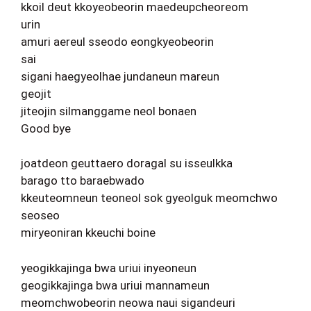
kkoil deut kkoyeobeorin maedeupcheoreom
urin
amuri aereul sseodo eongkyeobeorin
sai
sigani haegyeolhae jundaneun mareun
geojit
jiteojin silmanggame neol bonaen
Good bye
joatdeon geuttaero doragal su isseulkka
barago tto baraebwado
kkeuteomneun teoneol sok gyeolguk meomchwo
seoseo
miryeoniran kkeuchi boine
yeogikkajinga bwa uriui inyeoneun
geogikkajinga bwa uriui mannameun
meomchwobeorin neowa naui sigandeuri