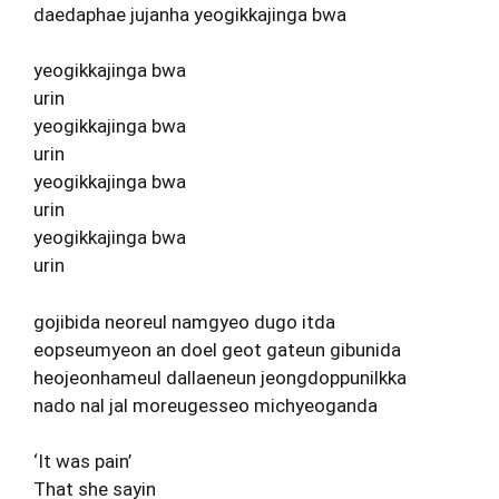
daedaphae jujanha yeogikkajinga bwa
yeogikkajinga bwa
urin
yeogikkajinga bwa
urin
yeogikkajinga bwa
urin
yeogikkajinga bwa
urin
gojibida neoreul namgyeo dugo itda
eopseumyeon an doel geot gateun gibunida
heojeonhameul dallaeneun jeongdoppunilkka
nado nal jal moreugesseo michyeoganda
‘It was pain’
That she sayin