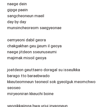
naege dein
gipge paein
sangcheoneun maeil
day by day
munsincheoreom saegyeonae
oemyeoni dabil geora
chakgakhan geu jjeum il geoya
naege jitdeon sseunuseumi
majimak misoil geoya
joatdeon geuttaero doragal su isseulkka
barago tto baraebwado
kkeuteomneun teoneol sok gyeolguk meomchwo
seoseo
miryeoniran kkeuchi boine
yeogikkajinga bwa uriui inyeoneun