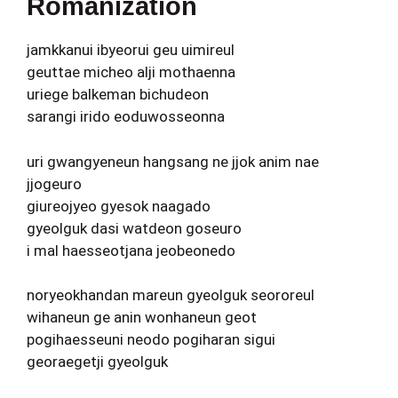
Romanization
jamkkanui ibyeorui geu uimireul
geuttae micheo alji mothaenna
uriege balkeman bichudeon
sarangi irido eoduwosseonna
uri gwangyeneun hangsang ne jjok anim nae
jjogeuro
giureojyeo gyesok naagado
gyeolguk dasi watdeon goseuro
i mal haesseotjana jeobeonedo
noryeokhandan mareun gyeolguk seororeul
wihaneun ge anin wonhaneun geot
pogihaesseuni neodo pogiharan sigui
georaegetji gyeolguk