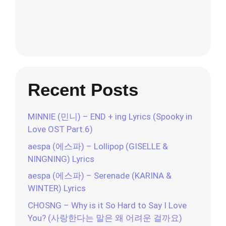
Recent Posts
MINNIE (민니) – END + ing Lyrics (Spooky in
Love OST Part.6)
aespa (에스파) – Lollipop (GISELLE &
NINGNING) Lyrics
aespa (에스파) – Serenade (KARINA &
WINTER) Lyrics
CHOSNG – Why is it So Hard to Say I Love
You? (사랑한다는 말은 왜 어려운 걸까요)