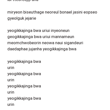
miryeon biseuthage neoreul bonael jasini eopseo
gyeolguk jejarie
yeogikkajinga bwa uriui inyeoneun
geogikkajinga bwa uriui mannameun
meomchwobeorin neowa naui sigandeuri
daedaphae jujanha yeogikkajinga bwa
yeogikkajinga bwa
urin
yeogikkajinga bwa
urin
yeogikkajinga bwa
urin
yeogikkajinga bwa
urin