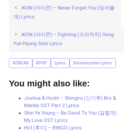
iKON (아이콘) – Never Forget You (잊어볼
게) Lyrics
iKON (아이콘) – Fighting (으라차차) Song
Yun Hyung Solo Lyrics
KOREAN
KPOP
Lyrics
Romanization Lyrics
You might also like:
Joshua & Hoshi – Shingiru (신기루) Bro &
Marble OST Part 2 Lyrics
Shin Ye Young – Be Good To You (잘할게)
My Love OST Lyrics
HUI (후이) – BINGO Lyrics