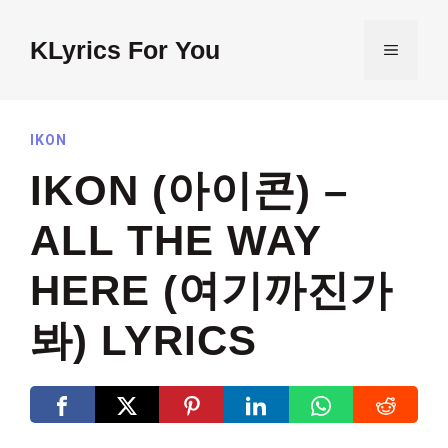
Skip
to
KLyrics For You
MENU
content
IKON
IKON (아이콘) –
ALL THE WAY
HERE (여기까진가
봐) LYRICS