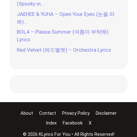
(Spooky in…
JAEHEE & YUHA – Open Your Eyes (눈을 떠
봐)…
BOL4 – Please Summer (여름아 부탁해)
Lyrics
Red Velvet (레드벨벳) – Orchestra Lyrics
About
Contact
Privacy Policy
Disclaimer
Index
Facebook
X
© 2026 KLyrics For You • All Rights Reserved!