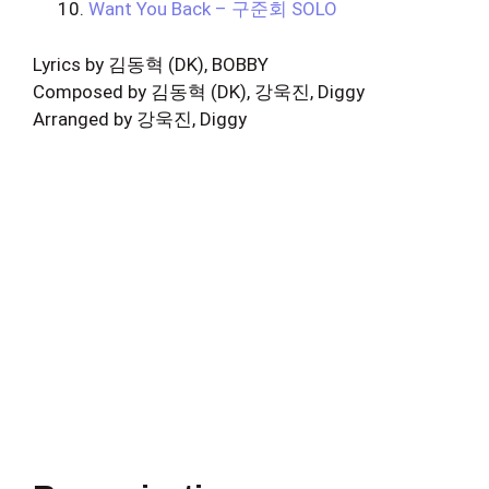
Want You Back – 구준회 SOLO
Lyrics by 김동혁 (DK), BOBBY
Composed by 김동혁 (DK), 강욱진, Diggy
Arranged by 강욱진, Diggy