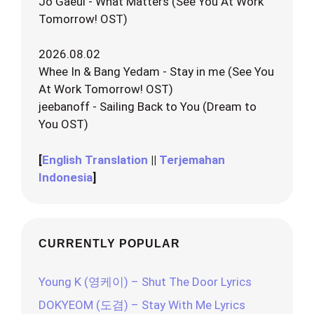
Jo Gaeul - What Matters (See You At Work
Tomorrow! OST)
2026.08.02
Whee In & Bang Yedam - Stay in me (See You
At Work Tomorrow! OST)
jeebanoff - Sailing Back to You (Dream to
You OST)
[
English Translation
||
Terjemahan
Indonesia
]
CURRENTLY POPULAR
Young K (영케이) – Shut The Door Lyrics
DOKYEOM (도겸) – Stay With Me Lyrics