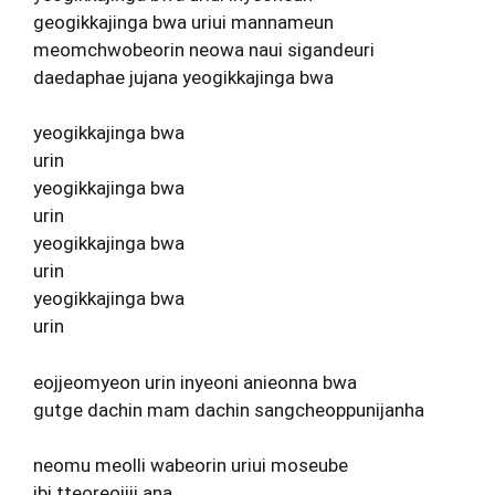
geogikkajinga bwa uriui mannameun
meomchwobeorin neowa naui sigandeuri
daedaphae jujana yeogikkajinga bwa
yeogikkajinga bwa
urin
yeogikkajinga bwa
urin
yeogikkajinga bwa
urin
yeogikkajinga bwa
urin
eojjeomyeon urin inyeoni anieonna bwa
gutge dachin mam dachin sangcheoppunijanha
neomu meolli wabeorin uriui moseube
ibi tteoreojiji ana