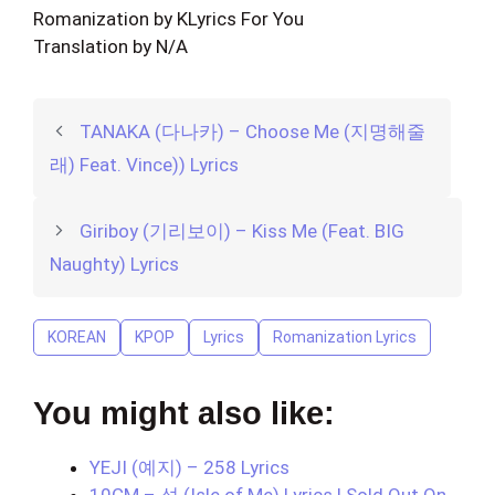
Romanization by KLyrics For You
Translation by N/A
TANAKA (다나카) – Choose Me (지명해줄
래) Feat. Vince)) Lyrics
Giriboy (기리보이) – Kiss Me (Feat. BIG
Naughty) Lyrics
KOREAN
KPOP
Lyrics
Romanization Lyrics
You might also like:
YEJI (예지) – 258 Lyrics
10CM – 섬 (Isle of Me) Lyrics | Sold Out On