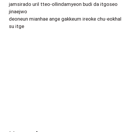
jamsirado uril tteo-ollindamyeon budi da itgoseo
jinaejwo
deoneun mianhae ange gakkeum ireoke chu-eokhal
su itge