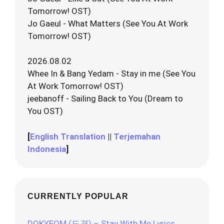
Tomorrow! OST)
Jo Gaeul - What Matters (See You At Work
Tomorrow! OST)
2026.08.02
Whee In & Bang Yedam - Stay in me (See You
At Work Tomorrow! OST)
jeebanoff - Sailing Back to You (Dream to
You OST)
[
English Translation
||
Terjemahan
Indonesia
]
CURRENTLY POPULAR
DOKYEOM (도겸) – Stay With Me Lyrics