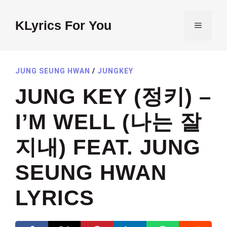
Skip
to
KLyrics For You
MENU
content
JUNG SEUNG HWAN
/
JUNGKEY
JUNG KEY (정키) –
I’M WELL (나는 잘
지내) FEAT. JUNG
SEUNG HWAN
LYRICS