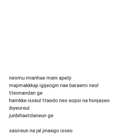
neomu mianhae mani apatji
majimakkkaji igijeogin nae baraemi neol
tteonandan ge
hamkke isseul ttaedo neo eopsi na honjaseo
ibyeoreul
junbihaetdaneun ge
sasireun na jal jinaego isseo