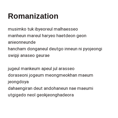
Romanization
musimko tuk ibyeoreul malhaesseo
manheun mareul haryeo haetdeon geon
anieonneunde
hancham donganeul deutgo inneun ni pyojeongi
swipji anaseo geurae
jugeul mankeum apeul jul arasseo
doraseoni jogeum meongmeokhan maeum
jeongdoya
dahaengiran deut andohaneun nae maeumi
utgigedo neol geokjeonghadeora