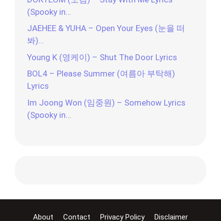
(Spooky in…
JAEHEE & YUHA – Open Your Eyes (눈을 떠
봐)…
Young K (영케이) – Shut The Door Lyrics
BOL4 – Please Summer (여름아 부탁해)
Lyrics
Im Joong Won (임중원) – Somehow Lyrics
(Spooky in…
About
Contact
Privacy Policy
Disclaimer