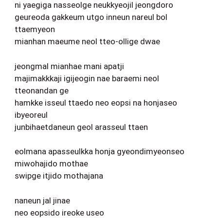
ni yaegiga nasseolge neukkyeojil jeongdoro
geureoda gakkeum utgo inneun nareul bol
ttaemyeon
mianhan maeume neol tteo-ollige dwae
jeongmal mianhae mani apatji
majimakkkaji igijeogin nae baraemi neol
tteonandan ge
hamkke isseul ttaedo neo eopsi na honjaseo
ibyeoreul
junbihaetdaneun geol arasseul ttaen
eolmana apasseulkka honja gyeondimyeonseo
miwohajido mothae
swipge itjido mothajana
naneun jal jinae
neo eopsido ireoke useo