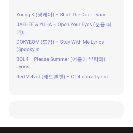
Young K (영케이) – Shut The Door Lyrics
JAEHEE & YUHA – Open Your Eyes (눈을 떠
봐)…
DOKYEOM (도겸) – Stay With Me Lyrics
(Spooky in…
BOL4 – Please Summer (여름아 부탁해)
Lyrics
Red Velvet (레드벨벳) – Orchestra Lyrics