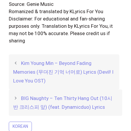
Source: Genie Music
Romanized & translated by KLyrics For You
Disclaimer: For educational and fan-sharing
purposes only. Translation by KLyrics For You, it
may not be 100% accurate. Please credit us if
sharing
Kim Young Min – Beyond Fading
Memories (무뎌진 기억 너머로) Lyrics (Devil! I
Love You OST)
BIG Naughty – Ten Thirty Hang Out (10시
반 크리스피 앞) (feat. Dynamicduo) Lyrics
KOREAN