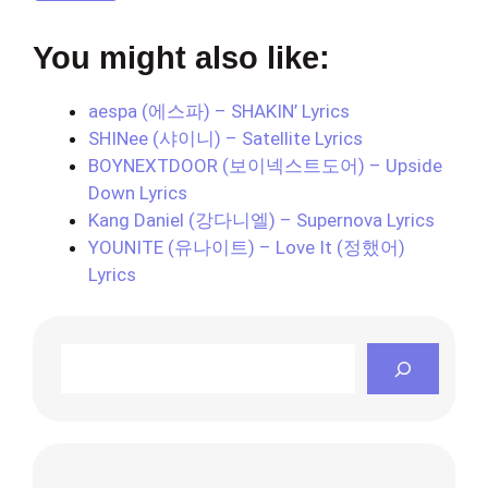
You might also like:
aespa (에스파) – SHAKIN’ Lyrics
SHINee (샤이니) – Satellite Lyrics
BOYNEXTDOOR (보이넥스트도어) – Upside
Down Lyrics
Kang Daniel (강다니엘) – Supernova Lyrics
YOUNITE (유나이트) – Love It (정했어)
Lyrics
Search