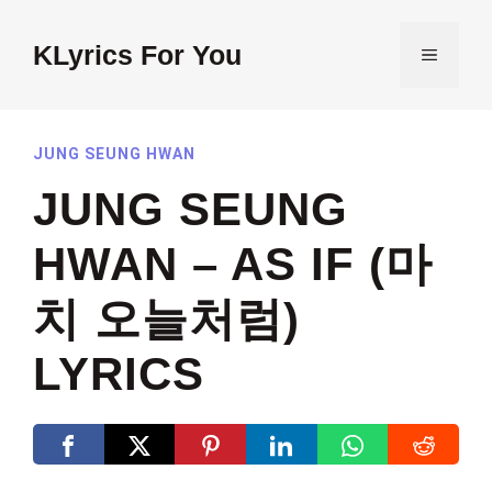
Skip
to
KLyrics For You
MENU
content
JUNG SEUNG HWAN
JUNG SEUNG
HWAN – AS IF (마
치 오늘처럼)
LYRICS