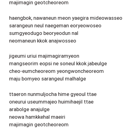
majimagin geotcheoreom
haengbok, nawaneun meon yaegira mideowasseo
sarangeun neul naegeman eoryeowoseo
sumgyeodugo beoryeodun nal
neomaneun kkok anajwosseo
jigeumi uriui majimagiramyeon
mangseorim eopsi ne soneul kkok jabeulge
cheo-eumcheoreom yeongwoncheoreom
maju bomyeo sarangeul malhalge
ttaeron nunmuljocha hime gyeoul ttae
oneurui useummajeo huimihaejil ttae
arabolge anajulge
neowa hamkkehal maeiri
majimagin geotcheoreom