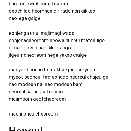
barame hwicheongil naredo
geochilgo heomhan girirado nan gikkeoi
neo-ege galge
eonjenga uriui majimagi wado
eonjenacheoreom neowa nuneul matchulge
ulmeogineun neol kkok ango
jigeumcheoreom nege yaksokhalge
manyak haneuri heorakhae jundamyeon
myeot beoneul tae-eonado neoreul chajeulge
nae modeun nal nae modeun bam
neoreul saranghal maeiri
majimagin geotcheoreom
machi oneulcheoreom
Hangul