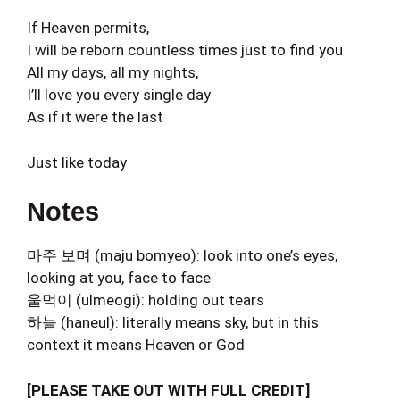
If Heaven permits,
I will be reborn countless times just to find you
All my days, all my nights,
I’ll love you every single day
As if it were the last
Just like today
Notes
마주 보며 (maju bomyeo): look into one’s eyes,
looking at you, face to face
울먹이 (ulmeogi): holding out tears
하늘 (haneul): literally means sky, but in this
context it means Heaven or God
[PLEASE TAKE OUT WITH FULL CREDIT]