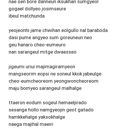
nae oen bore danneun iksukhan sumgyeol
gogael dollyeo josimseure
ibeul matchunda
yeojeonhi jame chwihan eolgullo nal baraboda
dasi pume angyeo sum goreuneun neo
geu hanaro cheo-eumeuro
nan sarangeul mitge dwaesseo
jigeumi uriui majimagiramyeon
mangseorim eopsi ne soneul kkok jabeulge
cheo-eumcheoreom yeongwoncheoreom
maju bomyeo sarangeul malhalge
ttaeron eodum sogeul hemaeljirado
sesange hollo namgyeojin geot gatado
hamkkehalge yaksokhalge
naega majihal maeiri