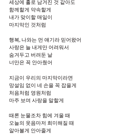
세상에 홀로 남겨진 것 같아도
함께할게 약속할게
내가 맞이할 매일이
마지막인 것처럼
행복, 나와는 먼 얘기라 믿어왔어
사랑은 늘 내게만 어려워서
숨겨두고 버려둔 날
너만은 꼭 안아줬어
지금이 우리의 마지막이라면
망설임 없이 네 손을 꼭 잡을게
처음처럼 영원처럼
마주 보며 사랑을 말할게
때론 눈물조차 힘에 겨울 때
오늘의 웃음마저 희미해질 때
알아볼게 안아줄게