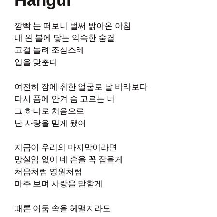
깜빡 눈 떠보니 벌써 밝아온 아침
내 왼 볼에 닿는 익숙한 숨결
고갤 돌려 조심스레
입을 맞춘다
여전히 잠에 취한 얼굴로 날 바라보다
다시 품에 안겨 숨 고르는 너
그 하나로 처음으로
난 사랑을 믿게 됐어
지금이 우리의 마지막이라면
망설임 없이 네 손을 꼭 잡을게
처음처럼 영원처럼
마주 보며 사랑을 말할게
때론 어둠 속을 헤맬지라도