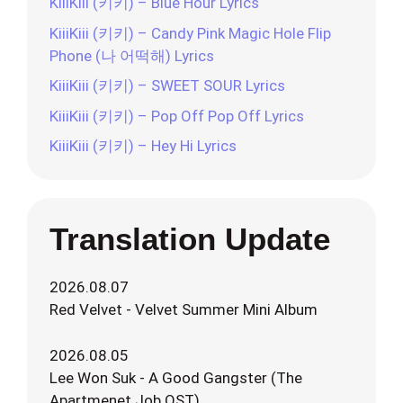
KiiiKiii (키키) – Blue Hour Lyrics
KiiiKiii (키키) – Candy Pink Magic Hole Flip
Phone (나 어떡해) Lyrics
KiiiKiii (키키) – SWEET SOUR Lyrics
KiiiKiii (키키) – Pop Off Pop Off Lyrics
KiiiKiii (키키) – Hey Hi Lyrics
Translation Update
2026.08.07
Red Velvet - Velvet Summer Mini Album
2026.08.05
Lee Won Suk - A Good Gangster (The
Apartmenet Job OST)