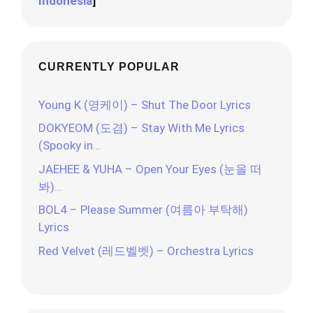
Indonesia
]
CURRENTLY POPULAR
Young K (영케이) – Shut The Door Lyrics
DOKYEOM (도겸) – Stay With Me Lyrics
(Spooky in…
JAEHEE & YUHA – Open Your Eyes (눈을 떠
봐)…
BOL4 – Please Summer (여름아 부탁해)
Lyrics
Red Velvet (레드벨벳) – Orchestra Lyrics