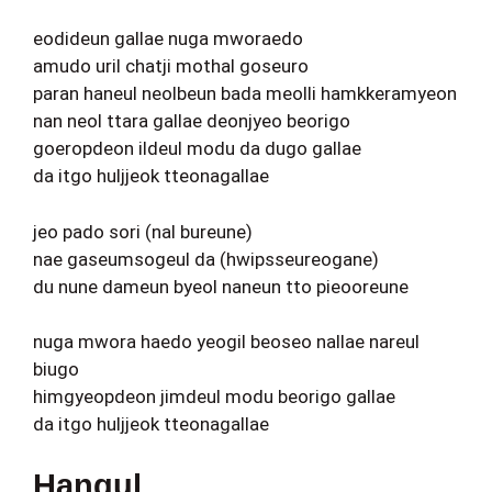
eodideun gallae nuga mworaedo
amudo uril chatji mothal goseuro
paran haneul neolbeun bada meolli hamkkeramyeon
nan neol ttara gallae deonjyeo beorigo
goeropdeon ildeul modu da dugo gallae
da itgo huljjeok tteonagallae
jeo pado sori (nal bureune)
nae gaseumsogeul da (hwipsseureogane)
du nune dameun byeol naneun tto pieooreune
nuga mwora haedo yeogil beoseo nallae nareul
biugo
himgyeopdeon jimdeul modu beorigo gallae
da itgo huljjeok tteonagallae
Hangul