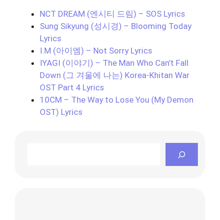
NCT DREAM (엔시티 드림) – SOS Lyrics
Sung Sikyung (성시경) – Blooming Today
Lyrics
I.M (아이엠) – Not Sorry Lyrics
IYAGI (이야기) – The Man Who Can’t Fall
Down (그 겨울에 나는) Korea-Khitan War
OST Part 4 Lyrics
10CM – The Way to Lose You (My Demon
OST) Lyrics
Search