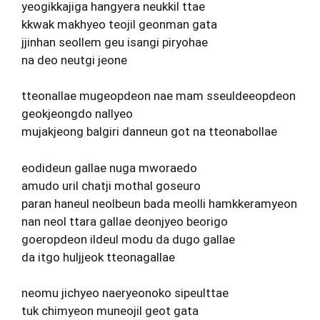
yeogikkajiga hangyera neukkil ttae
kkwak makhyeo teojil geonman gata
jjinhan seollem geu isangi piryohae
na deo neutgi jeone
tteonallae mugeopdeon nae mam sseuldeeopdeon
geokjeongdo nallyeo
mujakjeong balgiri danneun got na tteonabollae
eodideun gallae nuga mworaedo
amudo uril chatji mothal goseuro
paran haneul neolbeun bada meolli hamkkeramyeon
nan neol ttara gallae deonjyeo beorigo
goeropdeon ildeul modu da dugo gallae
da itgo huljjeok tteonagallae
neomu jichyeo naeryeonoko sipeulttae
tuk chimyeon muneojil geot gata