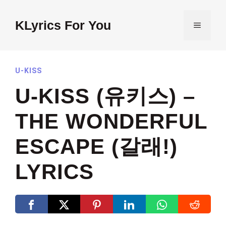
Skip
to
KLyrics For You
MENU
content
U-KISS
U-KISS (유키스) –
THE WONDERFUL
ESCAPE (갈래!)
LYRICS