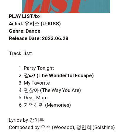
PLAY LIST/b>
Artist: 유키스 (U-KISS)
Genre: Dance
Release Date: 2023.06.28
Track List:
Party Tonight
갈래! (The Wonderful Escape)
My Favorite
괜찮아 (The Way You Are)
Dear. Mom
기억해줘 (Memories)
Lyrics by 강이든
Composed by 우수 (Woosoo), 정찬희 (Solshine)