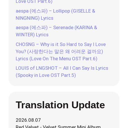
Love OST Part.6)
aespa (에스파) – Lollipop (GISELLE &
NINGNING) Lyrics
aespa (에스파) – Serenade (KARINA &
WINTER) Lyrics
CHOSNG – Why is it So Hard to Say I Love
You? (사랑한다는 말은 왜 어려운 걸까요)
Lyrics (Love On The Menu OST Part.6)
LOUIS of LNGSHOT – All I Can Say Is Lyrics
(Spooky in Love OST Part.5)
Translation Update
2026.08.07
Red Velvet - Velvet Summer Mini Album