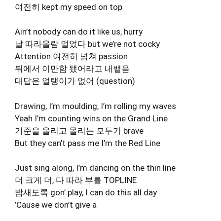
여전히 kept my speed on top
Ain’t nobody can do it like us, hurry
날 따라올람 멀었다 but we’re not cocky
Attention 여전히 넘쳐 passion
뒤에서 이만함 됐어라고 내뱉음
대답은 얼탱이가 없어 (question)
Drawing, I’m moulding, I’m rolling my waves
Yeah I’m counting wins on the Grand Line
기준을 올리고 몰리는 모두가 brave
But they can’t pass me I’m the Red Line
Just sing along, I’m dancing on the thin line
더 크게 더, 다 따라 부를 TOPLINE
밤새도록 gon’ play, I can do this all day
’Cause we don’t give a