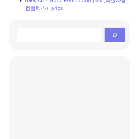
Baek Ah – Good Person Complex (착한사람
컴플렉스) Lyrics
Search