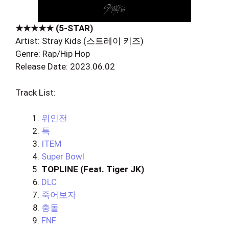
★★★★★ (5-STAR)
Artist: Stray Kids (스트레이 키즈)
Genre: Rap/Hip Hop
Release Date: 2023.06.02
Track List:
위인전
특
ITEM
Super Bowl
TOPLINE (Feat. Tiger JK)
DLC
죽어보자
충돌
FNF