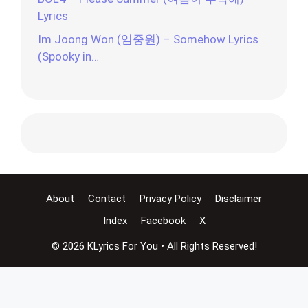
Lyrics
Im Joong Won (임중원) – Somehow Lyrics
(Spooky in…
About
Contact
Privacy Policy
Disclaimer
Index
Facebook
X
© 2026 KLyrics For You • All Rights Reserved!