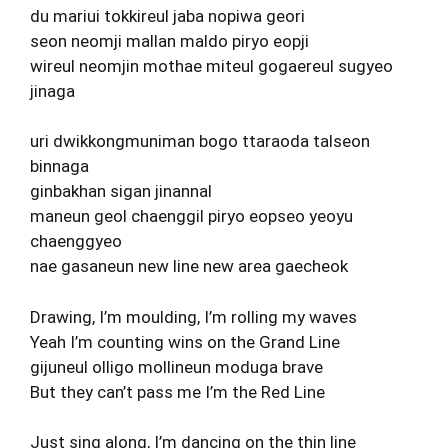
du mariui tokkireul jaba nopiwa geori
seon neomji mallan maldo piryo eopji
wireul neomjin mothae miteul gogaereul sugyeo
jinaga
uri dwikkongmuniman bogo ttaraoda talseon
binnaga
ginbakhan sigan jinannal
maneun geol chaenggil piryo eopseo yeoyu
chaenggyeo
nae gasaneun new line new area gaecheok
Drawing, I’m moulding, I’m rolling my waves
Yeah I’m counting wins on the Grand Line
gijuneul olligo mollineun moduga brave
But they can’t pass me I’m the Red Line
Just sing along, I’m dancing on the thin line