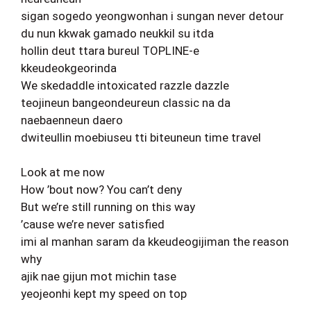
sigan sogedo yeongwonhan i sungan never detour
du nun kkwak gamado neukkil su itda
hollin deut ttara bureul TOPLINE-e
kkeudeokgeorinda
We skedaddle intoxicated razzle dazzle
teojineun bangeondeureun classic na da
naebaenneun daero
dwiteullin moebiuseu tti biteuneun time travel
Look at me now
How ’bout now? You can’t deny
But we’re still running on this way
’cause we’re never satisfied
imi al manhan saram da kkeudeogijiman the reason
why
ajik nae gijun mot michin tase
yeojeonhi kept my speed on top