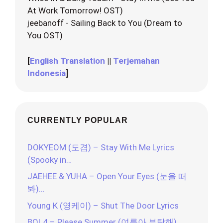
At Work Tomorrow! OST)
jeebanoff - Sailing Back to You (Dream to
You OST)
[
English Translation
||
Terjemahan
Indonesia
]
CURRENTLY POPULAR
DOKYEOM (도겸) – Stay With Me Lyrics
(Spooky in…
JAEHEE & YUHA – Open Your Eyes (눈을 떠
봐)…
Young K (영케이) – Shut The Door Lyrics
BOL4 – Please Summer (여름아 부탁해)