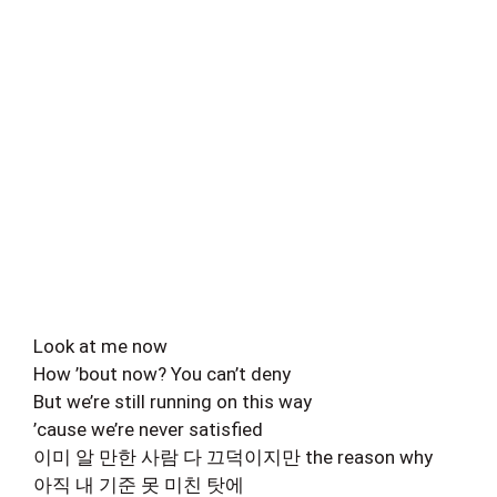
Look at me now
How ’bout now? You can’t deny
But we’re still running on this way
’cause we’re never satisfied
이미 알 만한 사람 다 끄덕이지만 the reason why
아직 내 기준 못 미친 탓에