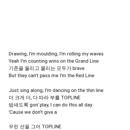
Drawing, I’m moulding, I’m rolling my waves
Yeah I’m counting wins on the Grand Line
기준을 올리고 몰리는 모두가 brave
But they can’t pass me I’m the Red Line
Just sing along, I’m dancing on the thin line
더 크게 더, 다 따라 부를 TOPLINE
밤새도록 gon’ play, I can do this all day
’Cause we don’t give a
우린 선을 그어 TOPLINE