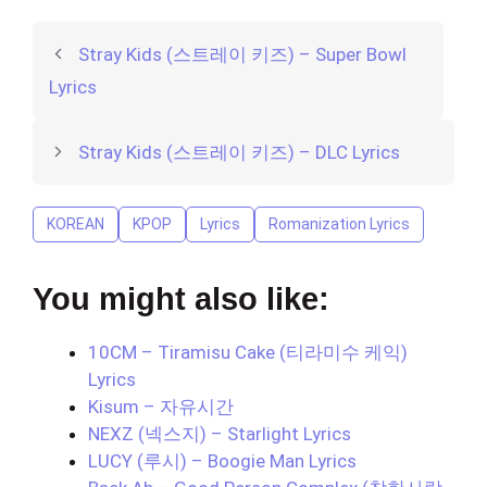
Stray Kids (스트레이 키즈) – Super Bowl
Lyrics
Stray Kids (스트레이 키즈) – DLC Lyrics
KOREAN
KPOP
Lyrics
Romanization Lyrics
You might also like:
10CM – Tiramisu Cake (티라미수 케익)
Lyrics
Kisum – 자유시간
NEXZ (넥스지) – Starlight Lyrics
LUCY (루시) – Boogie Man Lyrics