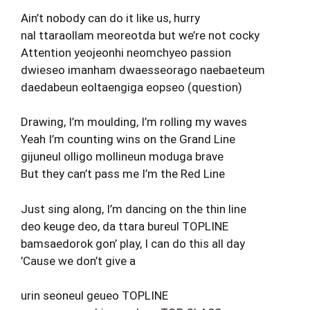
Ain’t nobody can do it like us, hurry
nal ttaraollam meoreotda but we’re not cocky
Attention yeojeonhi neomchyeo passion
dwieseo imanham dwaesseorago naebaeteum
daedabeun eoltaengiga eopseo (question)
Drawing, I’m moulding, I’m rolling my waves
Yeah I’m counting wins on the Grand Line
gijuneul olligo mollineun moduga brave
But they can’t pass me I’m the Red Line
Just sing along, I’m dancing on the thin line
deo keuge deo, da ttara bureul TOPLINE
bamsaedorok gon’ play, I can do this all day
’Cause we don’t give a
urin seoneul geueo TOPLINE