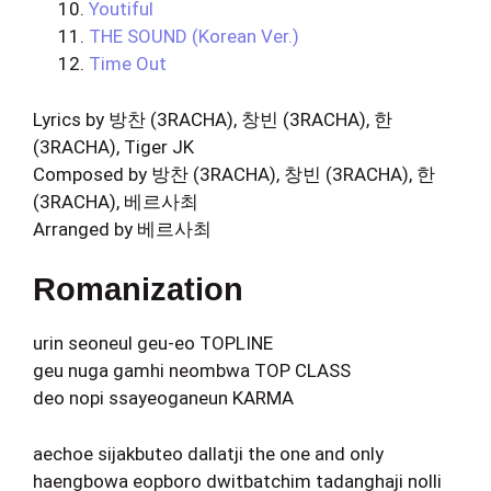
Youtiful
THE SOUND (Korean Ver.)
Time Out
Lyrics by 방찬 (3RACHA), 창빈 (3RACHA), 한
(3RACHA), Tiger JK
Composed by 방찬 (3RACHA), 창빈 (3RACHA), 한
(3RACHA), 베르사최
Arranged by 베르사최
Romanization
urin seoneul geu-eo TOPLINE
geu nuga gamhi neombwa TOP CLASS
deo nopi ssayeoganeun KARMA
aechoe sijakbuteo dallatji the one and only
haengbowa eopboro dwitbatchim tadanghaji nolli