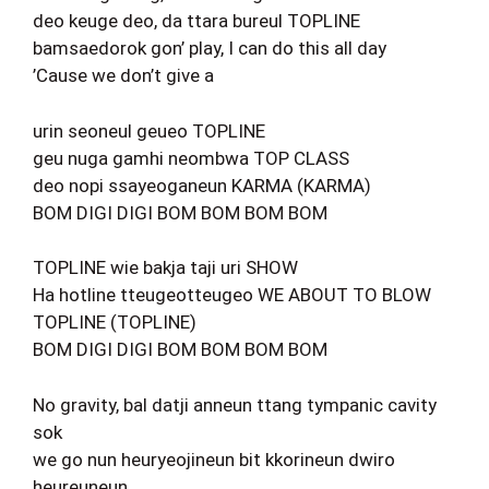
deo keuge deo, da ttara bureul TOPLINE
bamsaedorok gon’ play, I can do this all day
’Cause we don’t give a
urin seoneul geueo TOPLINE
geu nuga gamhi neombwa TOP CLASS
deo nopi ssayeoganeun KARMA (KARMA)
BOM DIGI DIGI BOM BOM BOM BOM
TOPLINE wie bakja taji uri SHOW
Ha hotline tteugeotteugeo WE ABOUT TO BLOW
TOPLINE (TOPLINE)
BOM DIGI DIGI BOM BOM BOM BOM
No gravity, bal datji anneun ttang tympanic cavity
sok
we go nun heuryeojineun bit kkorineun dwiro
heureuneun