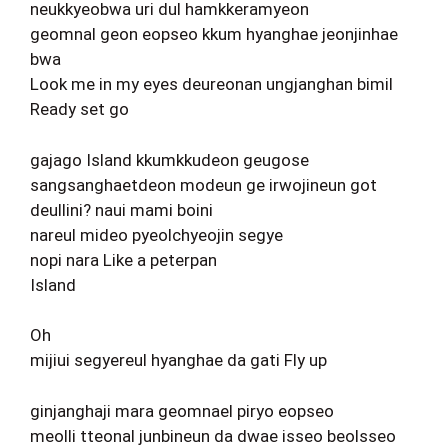
neukkyeobwa uri dul hamkkeramyeon
geomnal geon eopseo kkum hyanghae jeonjinhae
bwa
Look me in my eyes deureonan ungjanghan bimil
Ready set go
gajago Island kkumkkudeon geugose
sangsanghaetdeon modeun ge irwojineun got
deullini? naui mami boini
nareul mideo pyeolchyeojin segye
nopi nara Like a peterpan
Island
Oh
mijiui segyereul hyanghae da gati Fly up
ginjanghaji mara geomnael piryo eopseo
meolli tteonal junbineun da dwae isseo beolsseo