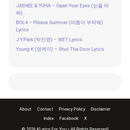
JAEHEE & YUHA – Open Your Eyes (눈을 떠
봐)…
BOL4 – Please Summer (여름아 부탁해)
Lyrics
J.Y.Park (박진영) – WET Lyrics
Young K (영케이) – Shut The Door Lyrics
About
Contact
Privacy Policy
Disclaimer
Index
Facebook
X
© 2026 KLyrics For You • All Rights Reserved!