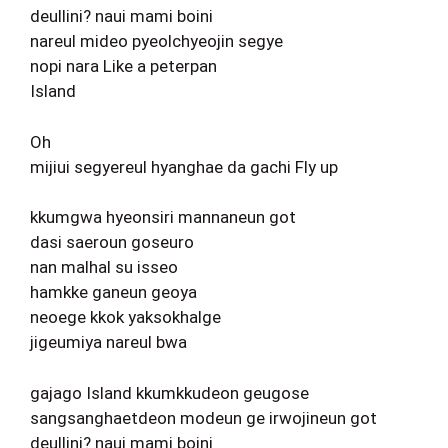
deullini? naui mami boini
nareul mideo pyeolchyeojin segye
nopi nara Like a peterpan
Island
Oh
mijiui segyereul hyanghae da gachi Fly up
kkumgwa hyeonsiri mannaneun got
dasi saeroun goseuro
nan malhal su isseo
hamkke ganeun geoya
neoege kkok yaksokhalge
jigeumiya nareul bwa
gajago Island kkumkkudeon geugose
sangsanghaetdeon modeun ge irwojineun got
deullini? naui mami boini