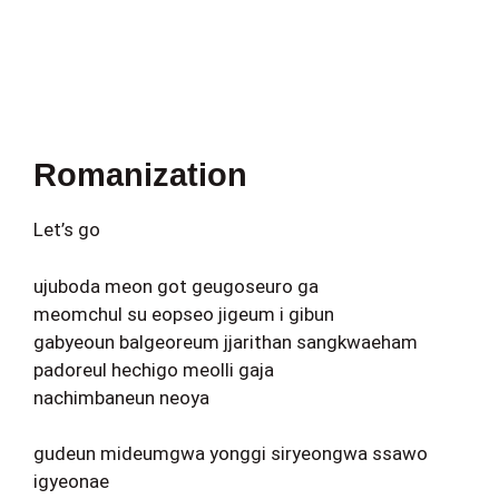
Romanization
Let’s go
ujuboda meon got geugoseuro ga
meomchul su eopseo jigeum i gibun
gabyeoun balgeoreum jjarithan sangkwaeham
padoreul hechigo meolli gaja
nachimbaneun neoya
gudeun mideumgwa yonggi siryeongwa ssawo
igyeonae