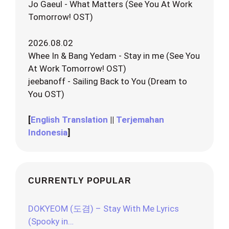
Jo Gaeul - What Matters (See You At Work
Tomorrow! OST)
2026.08.02
Whee In & Bang Yedam - Stay in me (See You
At Work Tomorrow! OST)
jeebanoff - Sailing Back to You (Dream to
You OST)
[
English Translation
||
Terjemahan
Indonesia
]
CURRENTLY POPULAR
DOKYEOM (도겸) – Stay With Me Lyrics
(Spooky in…