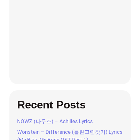
Recent Posts
NOWZ (나우즈) – Achilles Lyrics
Wonstein – Difference (틀린그림찾기) Lyrics
(My Bias, My Boss OST Part.1)