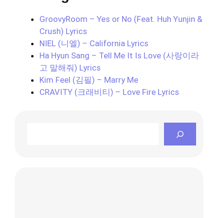
GroovyRoom – Yes or No (Feat. Huh Yunjin &
Crush) Lyrics
NIEL (니엘) – California Lyrics
Ha Hyun Sang – Tell Me It Is Love (사랑이라
고 말해줘) Lyrics
Kim Feel (김필) – Marry Me
CRAVITY (크래비티) – Love Fire Lyrics
Search