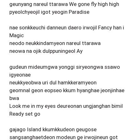
geunyang nareul ttarawa We gone fly high high
pyeolchyeojil igot yeogin Paradise
nae sonkkeuchi danneun daero irwojil Fancy han i
Magic
neodo neukkindamyeon nareul ttarawa
neowa na ojik dulppuningeol Ay
gudeun mideumgwa yonggi siryeongwa ssawo
igyeonae
neukkyeobwa uri dul hamkkeramyeon
geomnal geon eopseo kkum hyanghae jeonjinhae
bwa
Look me in my eyes deureonan ungjanghan bimil
Ready set go
gajago Island kkumkkudeon geugose
sangsanghaetdeon modeun ge irwojineun got