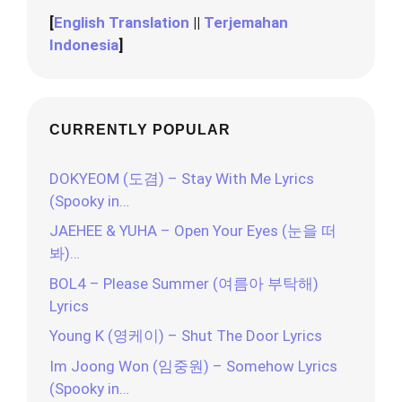
[
English Translation
||
Terjemahan
Indonesia
]
CURRENTLY POPULAR
DOKYEOM (도겸) – Stay With Me Lyrics
(Spooky in…
JAEHEE & YUHA – Open Your Eyes (눈을 떠
봐)…
BOL4 – Please Summer (여름아 부탁해)
Lyrics
Young K (영케이) – Shut The Door Lyrics
Im Joong Won (임중원) – Somehow Lyrics
(Spooky in…