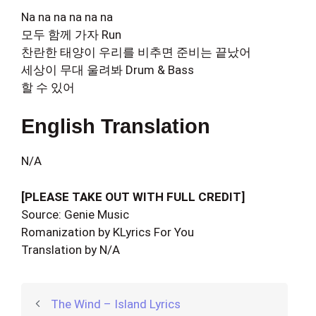
Na na na na na na
모두 함께 가자 Run
찬란한 태양이 우리를 비추면 준비는 끝났어
세상이 무대 울려봐 Drum & Bass
할 수 있어
English Translation
N/A
[PLEASE TAKE OUT WITH FULL CREDIT]
Source: Genie Music
Romanization by KLyrics For You
Translation by N/A
The Wind – Island Lyrics