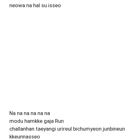
neowa na hal su isseo
Na na na na na na
modu hamkke gaja Run
challanhan taeyangi urireul bichumyeon junbineun
kkeunnasseo