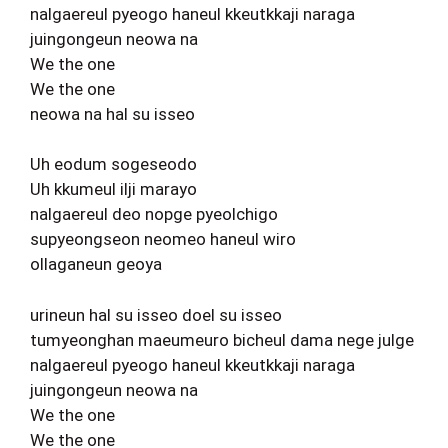
nalgaereul pyeogo haneul kkeutkkaji naraga
juingongeun neowa na
We the one
We the one
neowa na hal su isseo
Uh eodum sogeseodo
Uh kkumeul ilji marayo
nalgaereul deo nopge pyeolchigo
supyeongseon neomeo haneul wiro
ollaganeun geoya
urineun hal su isseo doel su isseo
tumyeonghan maeumeuro bicheul dama nege julge
nalgaereul pyeogo haneul kkeutkkaji naraga
juingongeun neowa na
We the one
We the one