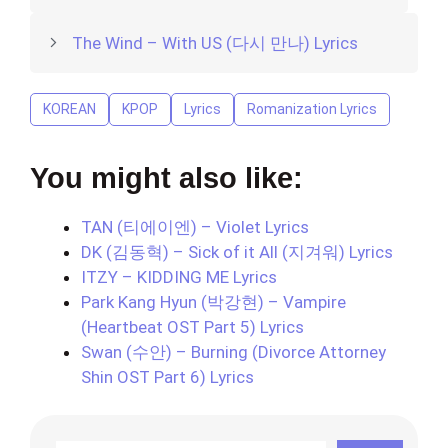
The Wind – With US (다시 만나) Lyrics
KOREAN
KPOP
Lyrics
Romanization Lyrics
You might also like:
TAN (티에이엔) – Violet Lyrics
DK (김동혁) – Sick of it All (지겨워) Lyrics
ITZY – KIDDING ME Lyrics
Park Kang Hyun (박강현) – Vampire
(Heartbeat OST Part 5) Lyrics
Swan (수안) – Burning (Divorce Attorney
Shin OST Part 6) Lyrics