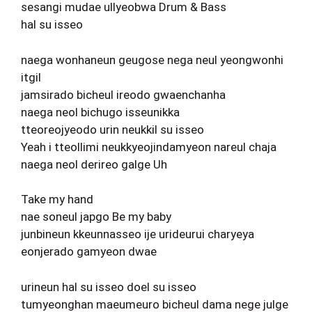
sesangi mudae ullyeobwa Drum & Bass
hal su isseo
naega wonhaneun geugose nega neul yeongwonhi
itgil
jamsirado bicheul ireodo gwaenchanha
naega neol bichugo isseunikka
tteoreojyeodo urin neukkil su isseo
Yeah i tteollimi neukkyeojindamyeon nareul chaja
naega neol derireo galge Uh
Take my hand
nae soneul japgo Be my baby
junbineun kkeunnasseo ije urideurui charyeya
eonjerado gamyeon dwae
urineun hal su isseo doel su isseo
tumyeonghan maeumeuro bicheul dama nege julge