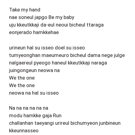
Take my hand
nae soneul japgo Be my baby
uju kkeutkkaji da-eul neoui bicheul ttaraga
eonjerado hamkkehae
urineun hal su isseo doel su isseo
tumyeonghan maeumeuro bicheul dama nege julge
nalgaereul pyeogo haneul kkeutkkaji naraga
juingongeun neowa na
We the one
We the one
neowa na hal su isseo
Na na na na na na
modu hamkke gaja Run
challanhan taeyangi urireul bichumyeon junbineun
kkeunnasseo