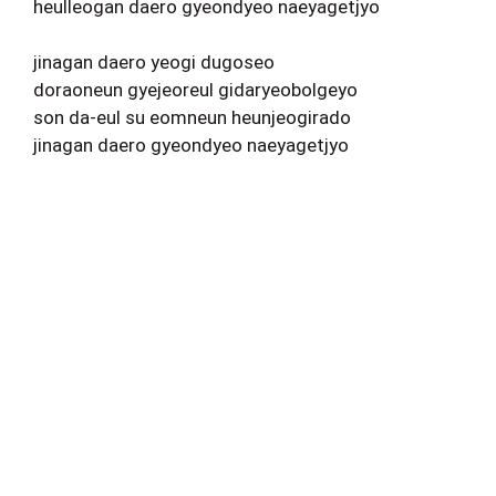
heulleogan daero gyeondyeo naeyagetjyo
jinagan daero yeogi dugoseo
doraoneun gyejeoreul gidaryeobolgeyo
son da-eul su eomneun heunjeogirado
jinagan daero gyeondyeo naeyagetjyo