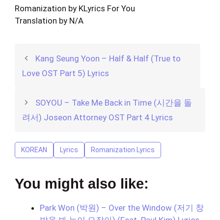
Romanization by KLyrics For You
Translation by N/A
Kang Seung Yoon – Half & Half (True to
Love OST Part 5) Lyrics
SOYOU – Take Me Back in Time (시간을 돌
려서) Joseon Attorney OST Part 4 Lyrics
KOREAN
Lyrics
Romanization Lyrics
You might also like:
Park Won (박원) – Over the Window (저기 창
밖을 봐 눈이 오잖아) (Feat. Paul Kim) Lyrics