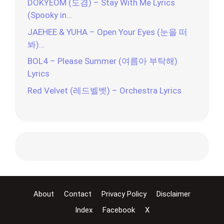
DOKYEOM (도겸) – Stay With Me Lyrics
(Spooky in…
JAEHEE & YUHA – Open Your Eyes (눈을 떠
봐)…
BOL4 – Please Summer (여름아 부탁해)
Lyrics
Red Velvet (레드벨벳) – Orchestra Lyrics
About
Contact
Privacy Policy
Disclaimer
Index
Facebook
X