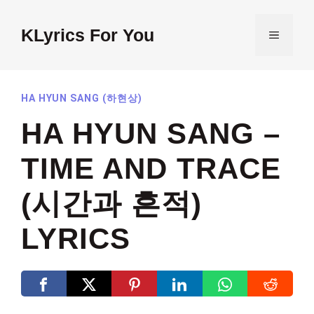
Skip
to
KLyrics For You
MENU
content
HA HYUN SANG (하현상)
HA HYUN SANG –
TIME AND TRACE
(시간과 흔적)
LYRICS