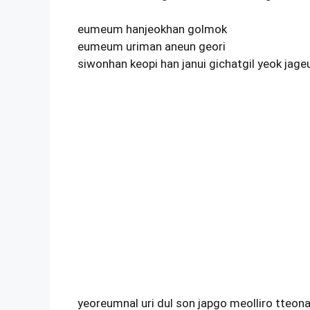
eumeum hanjeokhan golmok
eumeum uriman aneun geori
siwonhan keopi han janui gichatgil yeok ja
yeoreumnal uri dul son japgo meolliro tteon