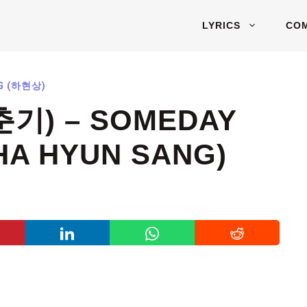
LYRICS
CO
G (하현상)
기) – SOMEDAY
HA HYUN SANG)