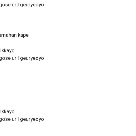
ose uril geuryeoyo
geumahan kape
alkkayo
ose uril geuryeoyo
alkkayo
ose uril geuryeoyo