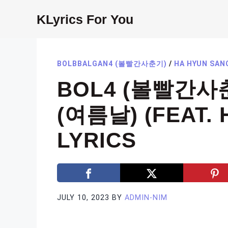
Skip
KLyrics For You
to
content
BOLBBALGAN4 (볼빨간사춘기)
/
HA HYUN SAN
BOL4 (볼빨간사춘
(여름날) (FEAT. 
LYRICS
JULY 10, 2023
BY
ADMIN-NIM