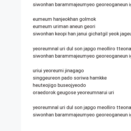
siwonhan barammajeumyeo georeoganeun ig
eumeum hanjeokhan golmok
eumeum uriman aneun geori
siwonhan keopi han janui gichatgil yeok ja
yeoreumnal uri dul son japgo meolliro tteon
siwonhan barammajeumyeo georeoganeun ig
uriui yeoreumi jinagago
singgeureon pado soriwa hamkke
heuteojigo buseojyeodo
oraedorok geugose yeoreumnarui uri
yeoreumnal uri dul son japgo meolliro tteon
siwonhan barammajeumyeo georeoganeun ig