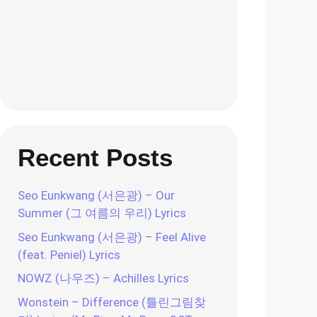
Recent Posts
Seo Eunkwang (서은광) – Our
Summer (그 여름의 우리) Lyrics
Seo Eunkwang (서은광) – Feel Alive
(feat. Peniel) Lyrics
NOWZ (나우즈) – Achilles Lyrics
Wonstein – Difference (틀린그림찾