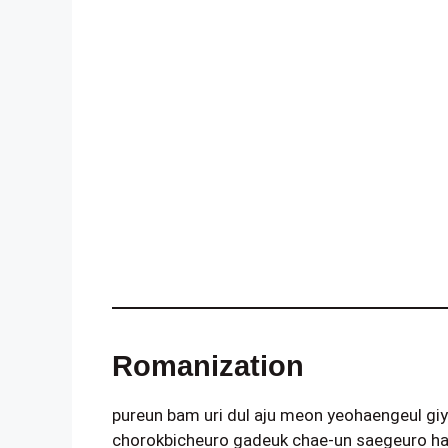
Romanization
pureun bam uri dul aju meon yeohaengeul gi
chorokbicheuro gadeuk chae-un saegeuro ha