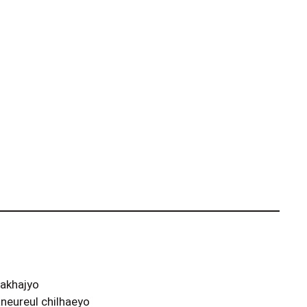
yakhajyo
neureul chilhaeyo