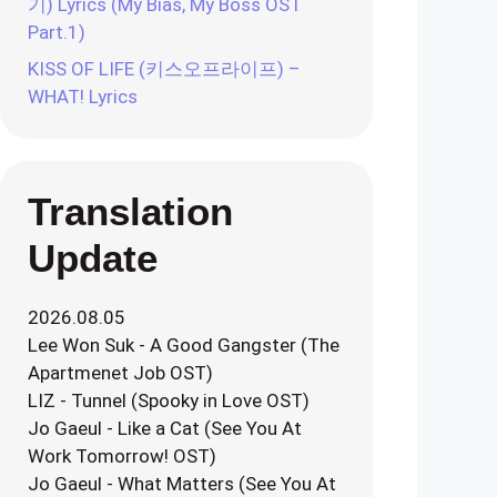
기) Lyrics (My Bias, My Boss OST
Part.1)
KISS OF LIFE (키스오프라이프) –
WHAT! Lyrics
Translation
Update
2026.08.05
Lee Won Suk - A Good Gangster (The
Apartmenet Job OST)
LIZ - Tunnel (Spooky in Love OST)
Jo Gaeul - Like a Cat (See You At
Work Tomorrow! OST)
Jo Gaeul - What Matters (See You At