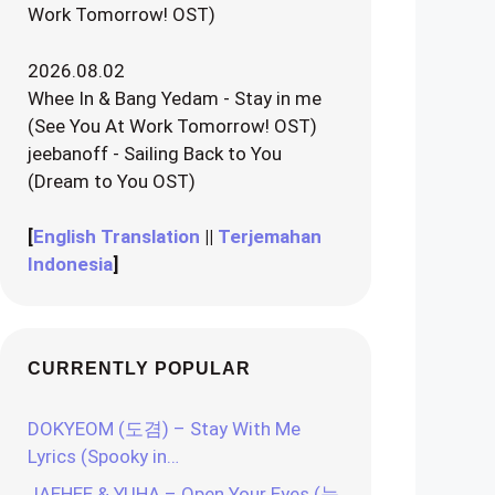
Work Tomorrow! OST)
2026.08.02
Whee In & Bang Yedam - Stay in me
(See You At Work Tomorrow! OST)
jeebanoff - Sailing Back to You
(Dream to You OST)
[
English Translation
||
Terjemahan
Indonesia
]
CURRENTLY POPULAR
DOKYEOM (도겸) – Stay With Me
Lyrics (Spooky in…
JAEHEE & YUHA – Open Your Eyes (눈