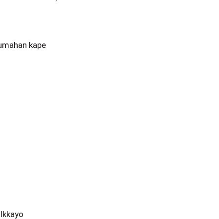
geumahan kape
alkkayo