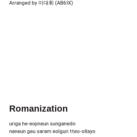
Arranged by 이대휘 (AB6IX)
Romanization
uriga he-eojineun sunganedo
naneun geu saram eolguri tteo-ollayo