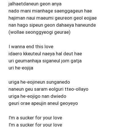
jalhaetdaneun geon anya
nado mani mianhage saenggageun hae
hajiman naui maeumi geureon geol eojjae
nan hago sipeun geon dahaeya haneunde
(wollae seonggyeogi geurae)
I wanna end this love
idaero kkeuteul naeya hal deut hae
uri geumanhaja siganeul jom gatja
uri he-eojija
uriga he-eojineun sunganedo
naneun geu saram eolguri tteo-ollayo
uriga he-eojigo nan dwiedo
geuri orae apeujin aneul geoyeyo
I’m a sucker for your love
I’m a sucker for your love