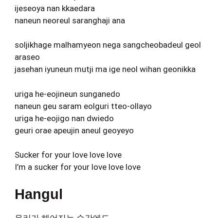
ijeseoya nan kkaedara
naneun neoreul saranghaji ana
soljikhage malhamyeon nega sangcheobadeul geol
araseo
jasehan iyuneun mutji ma ige neol wihan geonikka
uriga he-eojineun sunganedo
naneun geu saram eolguri tteo-ollayo
uriga he-eojigo nan dwiedo
geuri orae apeujin aneul geoyeyo
Sucker for your love love love
I’m a sucker for your love love love
Hangul
우리가 헤어지는 순간에도