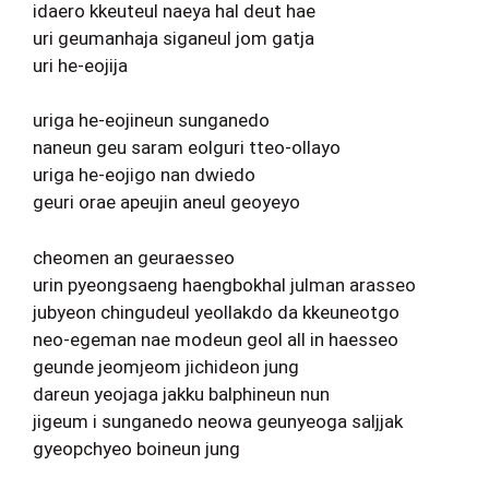
idaero kkeuteul naeya hal deut hae
uri geumanhaja siganeul jom gatja
uri he-eojija
uriga he-eojineun sunganedo
naneun geu saram eolguri tteo-ollayo
uriga he-eojigo nan dwiedo
geuri orae apeujin aneul geoyeyo
cheomen an geuraesseo
urin pyeongsaeng haengbokhal julman arasseo
jubyeon chingudeul yeollakdo da kkeuneotgo
neo-egeman nae modeun geol all in haesseo
geunde jeomjeom jichideon jung
dareun yeojaga jakku balphineun nun
jigeum i sunganedo neowa geunyeoga saljjak
gyeopchyeo boineun jung