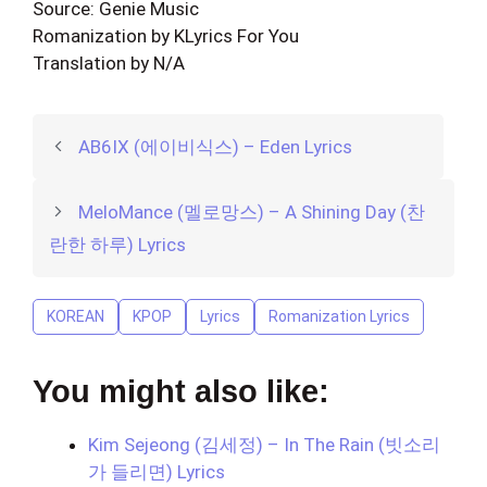
Source: Genie Music
Romanization by KLyrics For You
Translation by N/A
AB6IX (에이비식스) – Eden Lyrics
MeloMance (멜로망스) – A Shining Day (찬
란한 하루) Lyrics
KOREAN
KPOP
Lyrics
Romanization Lyrics
You might also like:
Kim Sejeong (김세정) – In The Rain (빗소리
가 들리면) Lyrics