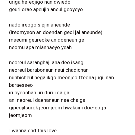
uriga he-eojigo nan dwiedo
geuri orae apeujin aneul geoyeyo
nado ireogo sipjin aneunde
(ireomyeon an doendan geol jal aneunde)
maeumi geureoke an doeneun ge
neomu apa mianhaeyo yeah
neoreul saranghaji ana deo isang
neoreul baraboneun naui chadichan
nunbicheul nega ikgo meonjeo tteona jugil nan
baraesseo
iri byeonhan uri durui saiga
ani neoreul daehaneun nae chaiga
gipeojilsurok jeomjeom hwaksini doe-eoga
jeomjeom
I wanna end this love