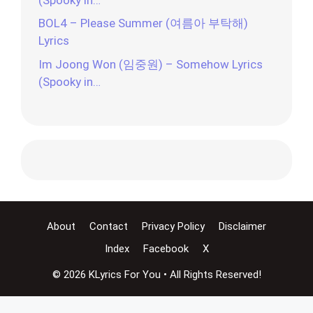
BOL4 – Please Summer (여름아 부탁해)
Lyrics
Im Joong Won (임중원) – Somehow Lyrics
(Spooky in…
About
Contact
Privacy Policy
Disclaimer
Index
Facebook
X
© 2026 KLyrics For You • All Rights Reserved!