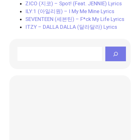
ZICO (지코) – Spot! (Feat. JENNIE) Lyrics
ILY:1 (아일리원) – I My Me Mine Lyrics
SEVENTEEN (세븐틴) – F*ck My Life Lyrics
ITZY – DALLA DALLA (달라달라) Lyrics
Search