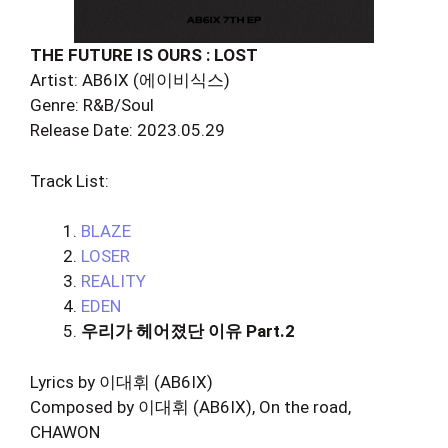
THE FUTURE IS OURS : LOST
Artist: AB6IX (에이비식스)
Genre: R&B/Soul
Release Date: 2023.05.29
Track List:
BLAZE
LOSER
REALITY
EDEN
우리가 헤어졌단 이유 Part.2
Lyrics by 이대휘 (AB6IX)
Composed by 이대휘 (AB6IX), On the road,
CHAWON