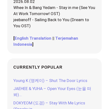
2026.08.02
Whee In & Bang Yedam - Stay in me (See You
At Work Tomorrow! OST)
jeebanoff - Sailing Back to You (Dream to
You OST)
[
English Translation
||
Terjemahan
Indonesia
]
CURRENTLY POPULAR
Young K (영케이) – Shut The Door Lyrics
JAEHEE & YUHA – Open Your Eyes (눈을 떠
봐)…
DOKYEOM (도겸) – Stay With Me Lyrics
(Spooky in…