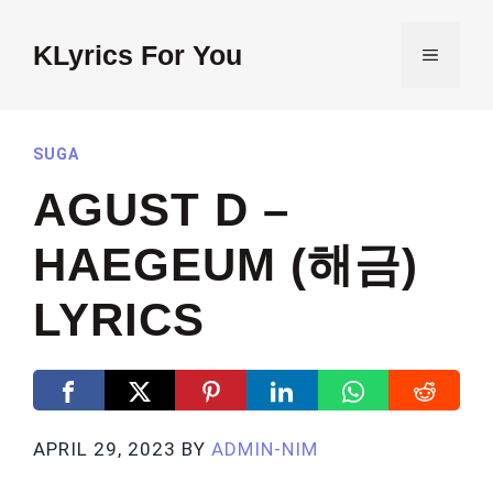
Skip
to
KLyrics For You
MENU
content
SUGA
AGUST D –
HAEGEUM (해금)
LYRICS
APRIL 29, 2023
BY
ADMIN-NIM