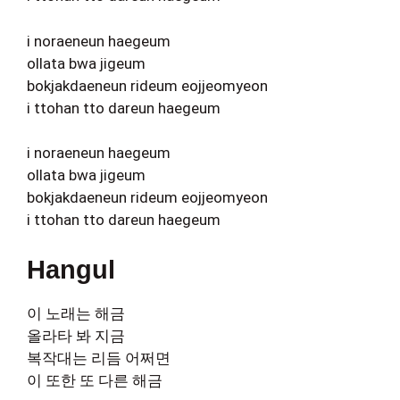
i noraeneun haegeum
ollata bwa jigeum
bokjakdaeneun rideum eojjeomyeon
i ttohan tto dareun haegeum
i noraeneun haegeum
ollata bwa jigeum
bokjakdaeneun rideum eojjeomyeon
i ttohan tto dareun haegeum
Hangul
이 노래는 해금
올라타 봐 지금
복작대는 리듬 어쩌면
이 또한 또 다른 해금