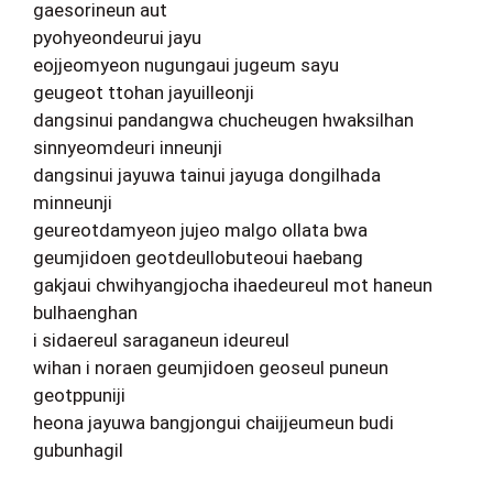
gaesorineun aut
pyohyeondeurui jayu
eojjeomyeon nugungaui jugeum sayu
geugeot ttohan jayuilleonji
dangsinui pandangwa chucheugen hwaksilhan
sinnyeomdeuri inneunji
dangsinui jayuwa tainui jayuga dongilhada
minneunji
geureotdamyeon jujeo malgo ollata bwa
geumjidoen geotdeullobuteoui haebang
gakjaui chwihyangjocha ihaedeureul mot haneun
bulhaenghan
i sidaereul saraganeun ideureul
wihan i noraen geumjidoen geoseul puneun
geotppuniji
heona jayuwa bangjongui chaijjeumeun budi
gubunhagil