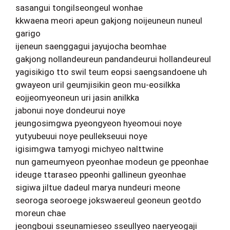
sasangui tongilseongeul wonhae
kkwaena meori apeun gakjong noijeuneun nuneul
garigo
ijeneun saenggagui jayujocha beomhae
gakjong nollandeureun pandandeurui hollandeureul
yagisikigo tto swil teum eopsi saengsandoene uh
gwayeon uril geumjisikin geon mu-eosilkka
eojjeomyeoneun uri jasin anilkka
jabonui noye dondeurui noye
jeungosimgwa pyeongyeon hyeomoui noye
yutyubeuui noye peullekseuui noye
igisimgwa tamyogi michyeo nalttwine
nun gameumyeon pyeonhae modeun ge ppeonhae
ideuge ttaraseo ppeonhi gallineun gyeonhae
sigiwa jiltue dadeul marya nundeuri meone
seoroga seoroege jokswaereul geoneun geotdo
moreun chae
jeongboui sseunamieseo sseullyeo naeryeogaji