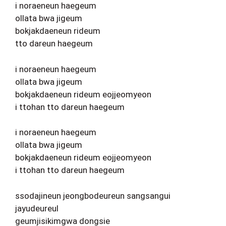
i noraeneun haegeum
ollata bwa jigeum
bokjakdaeneun rideum
tto dareun haegeum
i noraeneun haegeum
ollata bwa jigeum
bokjakdaeneun rideum eojjeomyeon
i ttohan tto dareun haegeum
i noraeneun haegeum
ollata bwa jigeum
bokjakdaeneun rideum eojjeomyeon
i ttohan tto dareun haegeum
ssodajineun jeongbodeureun sangsangui
jayudeureul
geumjisikimgwa dongsie