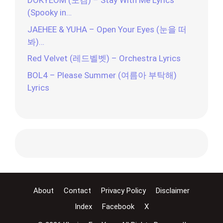
DOKYEOM (도겸) – Stay With Me Lyrics
(Spooky in…
JAEHEE & YUHA – Open Your Eyes (눈을 떠
봐)…
Red Velvet (레드벨벳) – Orchestra Lyrics
BOL4 – Please Summer (여름아 부탁해)
Lyrics
About
Contact
Privacy Policy
Disclaimer
Index
Facebook
X