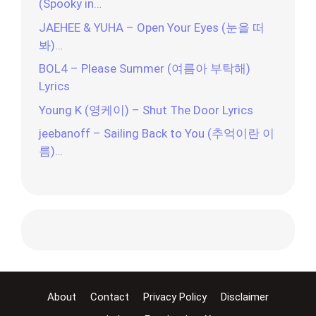
(Spooky in…
JAEHEE & YUHA – Open Your Eyes (눈을 떠
봐)…
BOL4 – Please Summer (여름아 부탁해)
Lyrics
Young K (영케이) – Shut The Door Lyrics
jeebanoff – Sailing Back to You (추억이란 이
름)…
About
Contact
Privacy Policy
Disclaimer