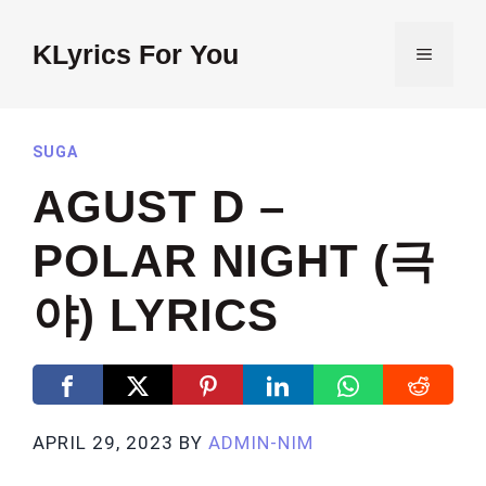
Skip
to
KLyrics For You
MENU
content
SUGA
AGUST D –
POLAR NIGHT (극
야) LYRICS
APRIL 29, 2023
BY
ADMIN-NIM