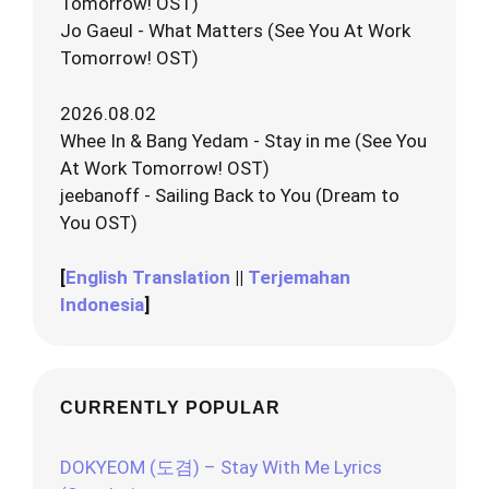
Tomorrow! OST)
Jo Gaeul - What Matters (See You At Work
Tomorrow! OST)
2026.08.02
Whee In & Bang Yedam - Stay in me (See You
At Work Tomorrow! OST)
jeebanoff - Sailing Back to You (Dream to
You OST)
[
English Translation
||
Terjemahan
Indonesia
]
CURRENTLY POPULAR
DOKYEOM (도겸) – Stay With Me Lyrics