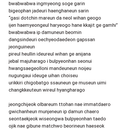
bwabwabwa ingmyeong soge garin
bigeophan jadeuri haenghaneun sarin
“gasi dotchin mareun da neol wihan geogo
ijen haemyeongeul haryeogo hane kkajit ge gamhi”
bwabwabwa ip damuneun beomin
dangsindeuri oechyeodaedeon gapssan
jeonguineun
pireul heullin ideureul wihan ge anijana
jebal majuharago i bulpyeonhan seonui
hwangsaegeolloni mandeuneun noijeu
nugungaui ideuge uihan choiseu
urikkiri chigobatgo ssauneun ge museun uimi
changkkeuteun wireul hyangharago
jeongchijeok olbareum ttohan nae immatdaero
gwichanheun munjeneun ip damun chaero
seontaekjeok wiseongwa bulpyeonhan taedo
ojik nae gibune matchwo beorineun haeseok