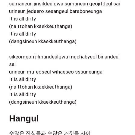
sumaneun jinsildeulgwa sumaneun geojitdeul sai
urineun jedaero sesangeul baraboneunga
It is all dirty
(na ttohan kkaekkeuthanga)
It is all dirty
(dangsineun kkaekkeuthanga)
sikeomeon jilmundeulgwa muchabyeol binandeul
sai
urineun mu-eoseul wihaeseo ssauneunga
It is all dirty
(na ttohan kkaekkeuthanga)
It is all dirty
(dangsineun kkaekkeuthanga)
Hangul
수많은 진실들과 수많은 거짓들 사이