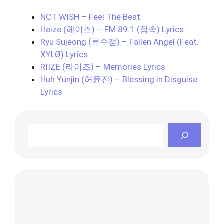
NCT WISH – Feel The Beat
Heize (헤이즈) – FM 89.1 (접속) Lyrics
Ryu Sujeong (류수정) – Fallen Angel (Feat.
XYLØ) Lyrics
RIIZE (라이즈) – Memories Lyrics
Huh Yunjin (허윤진) – Blessing in Disguise
Lyrics
Search