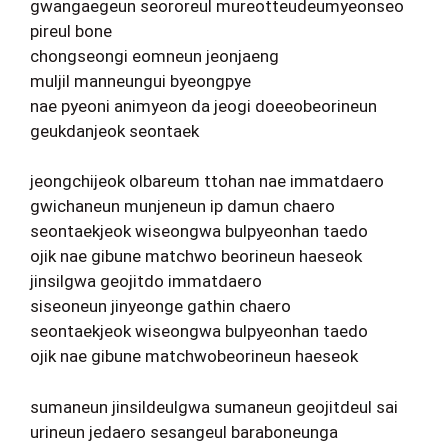
gwangaegeun seororeul mureotteudeumyeonseo
pireul bone
chongseongi eomneun jeonjaeng
muljil manneungui byeongpye
nae pyeoni animyeon da jeogi doeeobeorineun
geukdanjeok seontaek
jeongchijeok olbareum ttohan nae immatdaero
gwichaneun munjeneun ip damun chaero
seontaekjeok wiseongwa bulpyeonhan taedo
ojik nae gibune matchwo beorineun haeseok
jinsilgwa geojitdo immatdaero
siseoneun jinyeonge gathin chaero
seontaekjeok wiseongwa bulpyeonhan taedo
ojik nae gibune matchwobeorineun haeseok
sumaneun jinsildeulgwa sumaneun geojitdeul sai
urineun jedaero sesangeul baraboneunga