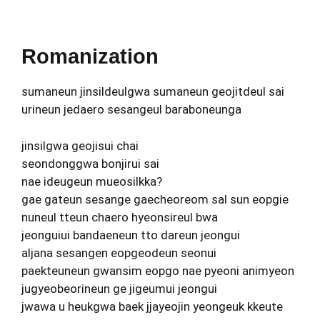
Romanization
sumaneun jinsildeulgwa sumaneun geojitdeul sai
urineun jedaero sesangeul baraboneunga
jinsilgwa geojisui chai
seondonggwa bonjirui sai
nae ideugeun mueosilkka?
gae gateun sesange gaecheoreom sal sun eopgie
nuneul tteun chaero hyeonsireul bwa
jeonguiui bandaeneun tto dareun jeongui
aljana sesangen eopgeodeun seonui
paekteuneun gwansim eopgo nae pyeoni animyeon
jugyeobeorineun ge jigeumui jeongui
jwawa u heukgwa baek jjayeojin yeongeuk kkeute