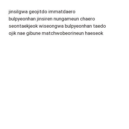
jinsilgwa geojitdo immatdaero
bulpyeonhan jinsiren nungameun chaero
seontaekjeok wiseongwa bulpyeonhan taedo
ojik nae gibune matchwobeorineun haeseok