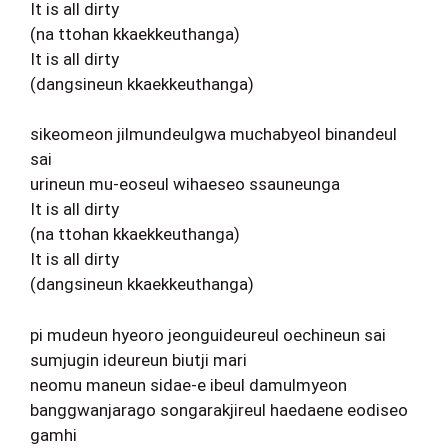
It is all dirty
(na ttohan kkaekkeuthanga)
It is all dirty
(dangsineun kkaekkeuthanga)
sikeomeon jilmundeulgwa muchabyeol binandeul
sai
urineun mu-eoseul wihaeseo ssauneunga
It is all dirty
(na ttohan kkaekkeuthanga)
It is all dirty
(dangsineun kkaekkeuthanga)
pi mudeun hyeoro jeonguideureul oechineun sai
sumjugin ideureun biutji mari
neomu maneun sidae-e ibeul damulmyeon
banggwanjarago songarakjireul haedaene eodiseo
gamhi