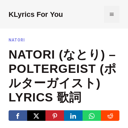
Skip
to
KLyrics For You
MENU
content
NATORI
NATORI (なとり) –
POLTERGEIST (ポ
ルターガイスト)
LYRICS 歌詞