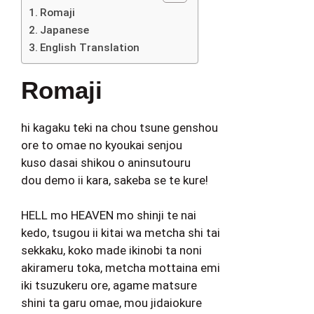
Romaji
Japanese
English Translation
Romaji
hi kagaku teki na chou tsune genshou
ore to omae no kyoukai senjou
kuso dasai shikou o aninsutouru
dou demo ii kara, sakeba se te kure!
HELL mo HEAVEN mo shinji te nai
kedo, tsugou ii kitai wa metcha shi tai
sekkaku, koko made ikinobi ta noni
akirameru toka, metcha mottaina emi
iki tsuzukeru ore, agame matsure
shini ta garu omae, mou jidaiokure