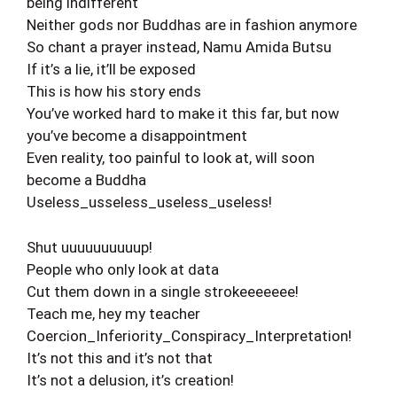
being indifferent
Neither gods nor Buddhas are in fashion anymore
So chant a prayer instead, Namu Amida Butsu
If it’s a lie, it’ll be exposed
This is how his story ends
You’ve worked hard to make it this far, but now
you’ve become a disappointment
Even reality, too painful to look at, will soon
become a Buddha
Useless_usseless_useless_useless!
Shut uuuuuuuuuup!
People who only look at data
Cut them down in a single strokeeeeeee!
Teach me, hey my teacher
Coercion_Inferiority_Conspiracy_Interpretation!
It’s not this and it’s not that
It’s not a delusion, it’s creation!