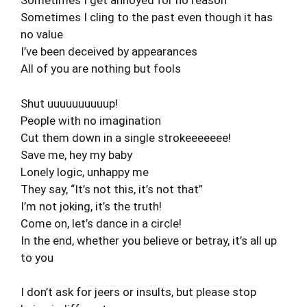
Sometimes I get annoyed for no reason
Sometimes I cling to the past even though it has
no value
I’ve been deceived by appearances
All of you are nothing but fools
Shut uuuuuuuuuup!
People with no imagination
Cut them down in a single strokeeeeeee!
Save me, hey my baby
Lonely logic, unhappy me
They say, “It’s not this, it’s not that”
I’m not joking, it’s the truth!
Come on, let’s dance in a circle!
In the end, whether you believe or betray, it’s all up
to you
I don’t ask for jeers or insults, but please stop