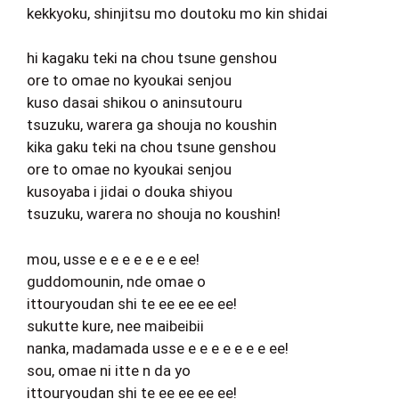
kekkyoku, shinjitsu mo doutoku mo kin shidai
hi kagaku teki na chou tsune genshou
ore to omae no kyoukai senjou
kuso dasai shikou o aninsutouru
tsuzuku, warera ga shouja no koushin
kika gaku teki na chou tsune genshou
ore to omae no kyoukai senjou
kusoyaba i jidai o douka shiyou
tsuzuku, warera no shouja no koushin!
mou, usse e e e e e e e ee!
guddomounin, nde omae o
ittouryoudan shi te ee ee ee ee!
sukutte kure, nee maibeibii
nanka, madamada usse e e e e e e e ee!
sou, omae ni itte n da yo
ittouryoudan shi te ee ee ee ee!