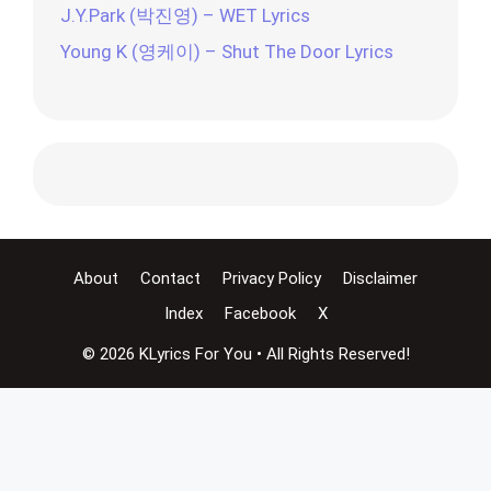
J.Y.Park (박진영) – WET Lyrics
Young K (영케이) – Shut The Door Lyrics
About
Contact
Privacy Policy
Disclaimer
Index
Facebook
X
© 2026 KLyrics For You • All Rights Reserved!