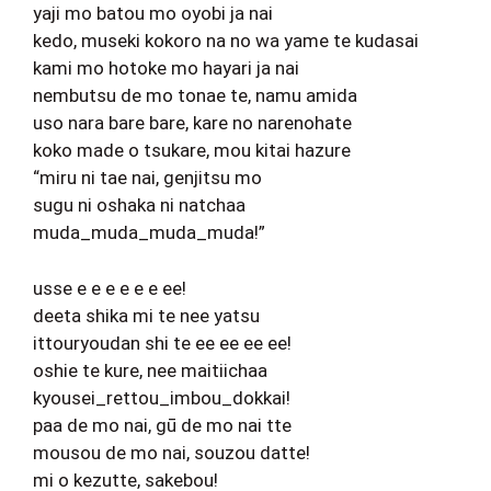
yaji mo batou mo oyobi ja nai
kedo, museki kokoro na no wa yame te kudasai
kami mo hotoke mo hayari ja nai
nembutsu de mo tonae te, namu amida
uso nara bare bare, kare no narenohate
koko made o tsukare, mou kitai hazure
“miru ni tae nai, genjitsu mo
sugu ni oshaka ni natchaa
muda_muda_muda_muda!”
usse e e e e e e ee!
deeta shika mi te nee yatsu
ittouryoudan shi te ee ee ee ee!
oshie te kure, nee maitiichaa
kyousei_rettou_imbou_dokkai!
paa de mo nai, gū de mo nai tte
mousou de mo nai, souzou datte!
mi o kezutte, sakebou!