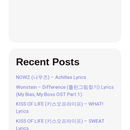
Recent Posts
NOWZ (나우즈) – Achilles Lyrics
Wonstein – Difference (틀린그림찾기) Lyrics
(My Bias, My Boss OST Part.1)
KISS OF LIFE (키스오프라이프) – WHAT!
Lyrics
KISS OF LIFE (키스오프라이프) – SWEAT
Lyrics