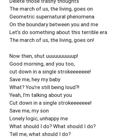
Delete those trashy thoughts
The march of us, the living, goes on
Geometric supernatural phenomena
On the boundary between you and me
Let’s do something about this terrible era
The march of us, the living, goes on!
Now then, shut uuuuuuuuuup!
Good morning, and you too,
cut down in a single strokeeeeeee!
Save me, hey my baby
What? You’re still being loud?!
Yeah, I’m talking about you
Cut down in a single strokeeeeeee!
Save me, my son
Lonely logic, unhappy me
What should I do? What should I do?
Tell me, what should I do?