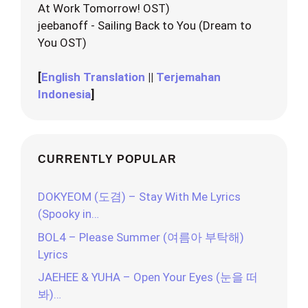
At Work Tomorrow! OST)
jeebanoff - Sailing Back to You (Dream to
You OST)
[
English Translation
||
Terjemahan
Indonesia
]
CURRENTLY POPULAR
DOKYEOM (도겸) – Stay With Me Lyrics
(Spooky in…
BOL4 – Please Summer (여름아 부탁해)
Lyrics
JAEHEE & YUHA – Open Your Eyes (눈을 떠
봐)…