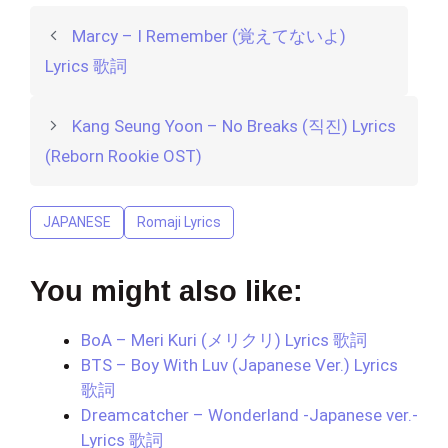
Marcy – I Remember (覚えてないよ)
Lyrics 歌詞
Kang Seung Yoon – No Breaks (직진) Lyrics
(Reborn Rookie OST)
JAPANESE
Romaji Lyrics
You might also like:
BoA – Meri Kuri (メリクリ) Lyrics 歌詞
BTS – Boy With Luv (Japanese Ver.) Lyrics
歌詞
Dreamcatcher – Wonderland -Japanese ver.-
Lyrics 歌詞