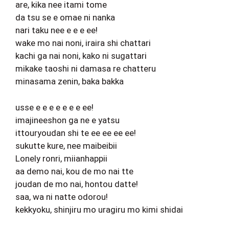
are, kika nee itami tome
da tsu se e omae ni nanka
nari taku nee e e e ee!
wake mo nai noni, iraira shi chattari
kachi ga nai noni, kako ni sugattari
mikake taoshi ni damasa re chatteru
minasama zenin, baka bakka
usse e e e e e e e ee!
imajineeshon ga ne e yatsu
ittouryoudan shi te ee ee ee ee!
sukutte kure, nee maibeibii
Lonely ronri, miianhappii
aa demo nai, kou de mo nai tte
joudan de mo nai, hontou datte!
saa, wa ni natte odorou!
kekkyoku, shinjiru mo uragiru mo kimi shidai