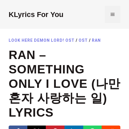
Skip
to
KLyrics For You
MENU
content
LOOK HERE DEMON LORD! OST
/
OST
/
RAN
RAN –
SOMETHING
ONLY I LOVE (나만
혼자 사랑하는 일)
LYRICS