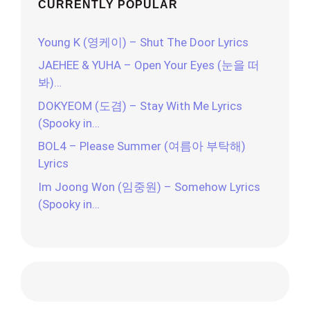
CURRENTLY POPULAR
Young K (영케이) – Shut The Door Lyrics
JAEHEE & YUHA – Open Your Eyes (눈을 떠
봐)…
DOKYEOM (도겸) – Stay With Me Lyrics
(Spooky in…
BOL4 – Please Summer (여름아 부탁해)
Lyrics
Im Joong Won (임중원) – Somehow Lyrics
(Spooky in…