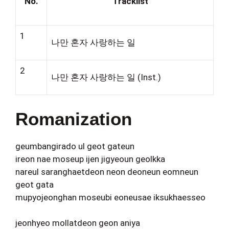
No.
Tracklist
1
나만 혼자 사랑하는 일
2
나만 혼자 사랑하는 일 (Inst.)
Romanization
geumbangirado ul geot gateun
ireon nae moseup ijen jigyeoun geolkka
nareul saranghaetdeon neon deoneun eomneun
geot gata
mupyojeonghan moseubi eoneusae iksukhaesseo
jeonhyeo mollatdeon geon aniya