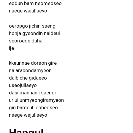
eodun bam neomeoseo
naege wajullaeyo
oeropgo jichin saeng
honja gyeondin naldeul
seoroege daha
ije
kkeunnae doraon gire
na arabondamyeon
dalbiche gidaeeo
useojullaeyo
dasi mannan i saengi
uriui unmyeongiramyeon
gin bameul jeobeoseo
naege wajullaeyo
Hangul