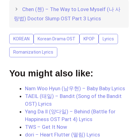
Chen (첸) – The Way to Love Myself (나 사
랑법) Doctor Slump OST Part 3 Lyrics
KOREAN
Korean Drama OST
KPOP
Lyrics
Romanization Lyrics
You might also like:
Nam Woo Hyun (남우현) – Baby Baby Lyrics
TAEIL (태일) – Bandit (Song of the Bandit
OST) Lyrics
Yang Da Il (양다일) – Behind (Battle for
Happiness OST Part 4) Lyrics
TWS – Get It Now
dori – Heart Flutter (떨림) Lyrics