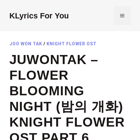
Skip
to
KLyrics For You
MENU
content
JOO WON TAK
/
KNIGHT FLOWER OST
JUWONTAK –
FLOWER
BLOOMING
NIGHT (밤의 개화)
KNIGHT FLOWER
OST PART 6