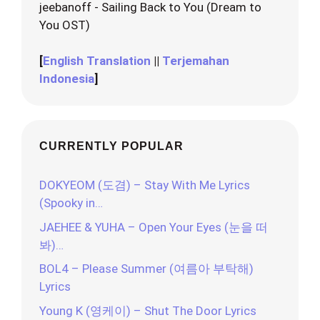
jeebanoff - Sailing Back to You (Dream to
You OST)
[
English Translation
||
Terjemahan
Indonesia
]
CURRENTLY POPULAR
DOKYEOM (도겸) – Stay With Me Lyrics
(Spooky in…
JAEHEE & YUHA – Open Your Eyes (눈을 떠
봐)…
BOL4 – Please Summer (여름아 부탁해)
Lyrics
Young K (영케이) – Shut The Door Lyrics