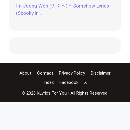
Im Joong Won (임중원) – Somehow Lyrics
(Spooky in…
About
Contact
Privacy Policy
Disclaimer
Index
Facebook
X
© 2026 KLyrics For You • All Rights Reserved!