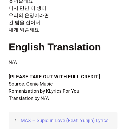
웃어줄래요
다시 만난 이 생이
우리의 운명이라면
긴 밤을 접어서
내게 와줄래요
English Translation
N/A
[PLEASE TAKE OUT WITH FULL CREDIT]
Source: Genie Music
Romanization by KLyrics For You
Translation by N/A
MAX – Supid in Love (Feat. Yunjin) Lyrics