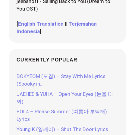
jeebanoff - Sailing Back to You (Dream to
You OST)
[
English Translation
||
Terjemahan
Indonesia
]
CURRENTLY POPULAR
DOKYEOM (도겸) – Stay With Me Lyrics
(Spooky in…
JAEHEE & YUHA – Open Your Eyes (눈을 떠
봐)…
BOL4 – Please Summer (여름아 부탁해)
Lyrics
Young K (영케이) – Shut The Door Lyrics