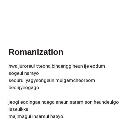
Romanization
hwaljuroreul tteona bihaenggineun ije eodum
sogeul narayo
seourui yagyeongeun mulgamcheoreom
beonjyeogago
jeogi eodingae naega aneun saram son heundeulgo
isseulkka
majimagui insareul haeyo