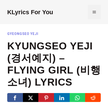
Skip
to
KLyrics For You
MENU
content
GYEONGSEO YEJI
KYUNGSEO YEJI
(경서예지) –
FLYING GIRL (비행
소녀) LYRICS