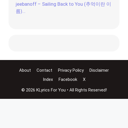
jeebanoff – Sailing Back to You (추억이란 이
름)…
About
Contact
Privacy Policy
Disclaimer
Index
Facebook
X
© 2026 KLyrics For You • All Rights Reserved!