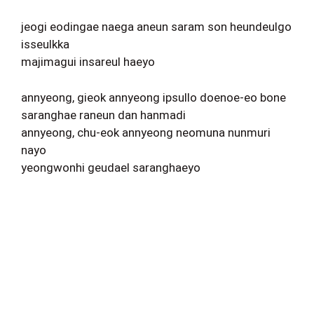
jeogi eodingae naega aneun saram son heundeulgo
isseulkka
majimagui insareul haeyo
annyeong, gieok annyeong ipsullo doenoe-eo bone
saranghae raneun dan hanmadi
annyeong, chu-eok annyeong neomuna nunmuri
nayo
yeongwonhi geudael saranghaeyo