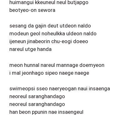
huimangui kkeuneul neul butjapgo
beotyeo-on sewora
sesang da gajin deut utdeon naldo
modeun geol noheulkka uldeon naldo
ijeneun jinabeorin chu-eogi doeeo
nareul utge handa
meon hunnal nareul mannage doemyeon
i mal jeonhago sipeo naege naege
swimeopsi sseo naeryeogan naui insaenga
neoreul saranghandago
neoreul saranghandago
han beon ppunin nae insaengeul