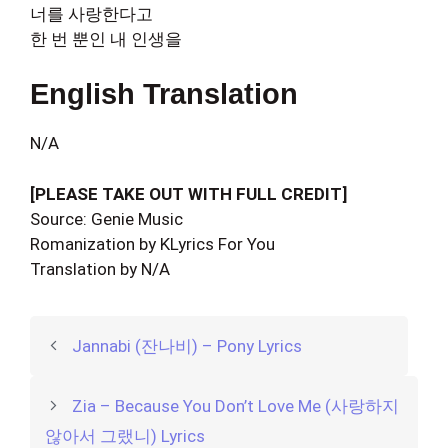
너를 사랑한다고
한 번 뿐인 내 인생을
English Translation
N/A
[PLEASE TAKE OUT WITH FULL CREDIT]
Source: Genie Music
Romanization by KLyrics For You
Translation by N/A
Jannabi (잔나비) – Pony Lyrics
Zia – Because You Don’t Love Me (사랑하지
않아서 그랬니) Lyrics