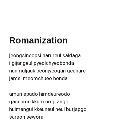
Romanization
jeongsineopsi harureul saldaga
ilgijangeul pyeolchyeobonda
nunmuljauk beonjyeogan geunare
jamsi meomchueo bonda
amuri apado himdeureodo
gaseume kkum notji ango
huimangui kkeuneul neul butjapgo
saraon sewora