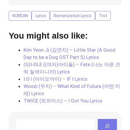
KOREAN
Lyrics
Romanization Lyrics
Trot
You might also like:
Kim Yeon Ji (김연지) – Little Star (A Good
Day to be a Dog OST Part 5) Lyrics
(G)I-DLE ((여자)아이들) – Fate (나는 아픈 건
딱 질색이니까) Lyrics
I.O.I (아이오아이) – IF I Lyrics
Woozi (우지) – What Kind of Future (어떤 미
래) Lyrics
TWICE (트와이스) – I Got You Lyrics
Search