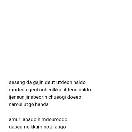
sesang da gajin deut utdeon naldo
modeun geol noheulkka uldeon naldo
ijeneun jinabeorin chueogi doeeo
nareul utge handa
amuri apado himdeureodo
gaseume kkum notji ango