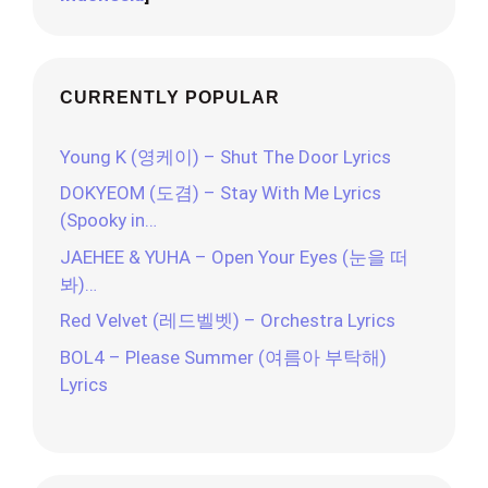
CURRENTLY POPULAR
Young K (영케이) – Shut The Door Lyrics
DOKYEOM (도겸) – Stay With Me Lyrics
(Spooky in…
JAEHEE & YUHA – Open Your Eyes (눈을 떠
봐)…
Red Velvet (레드벨벳) – Orchestra Lyrics
BOL4 – Please Summer (여름아 부탁해)
Lyrics