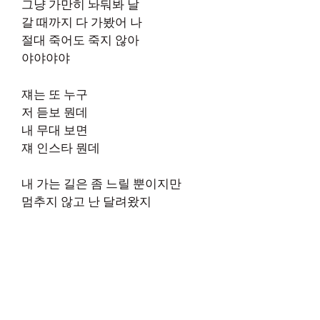
그냥 가만히 놔둬봐 날
갈 때까지 다 가봤어 나
절대 죽어도 죽지 않아
야야야야
쟤는 또 누구
저 듣보 뭔데
내 무대 보면
쟤 인스타 뭔데
내 가는 길은 좀 느릴 뿐이지만
멈추지 않고 난 달려왔지