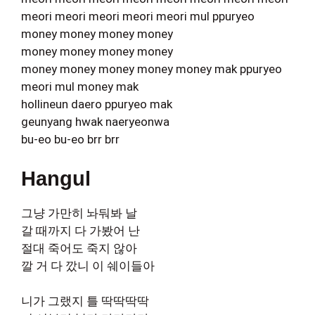
meori meori meori meori meori mul ppuryeo
money money money money
money money money money
money money money money money mak ppuryeo
meori mul money mak
hollineun daero ppuryeo mak
geunyang hwak naeryeonwa
bu-eo bu-eo brr brr
Hangul
그냥 가만히 놔둬봐 날
갈 때까지 다 가봤어 난
절대 죽어도 죽지 않아
깔 거 다 깠니 이 쉐이들아
니가 그랬지 틀 딱딱딱딱