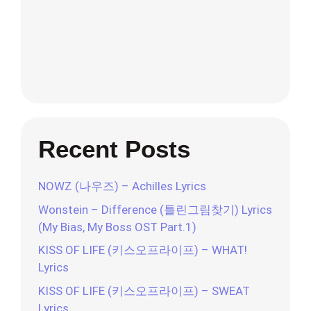
Recent Posts
NOWZ (나우즈) – Achilles Lyrics
Wonstein – Difference (틀린그림찾기) Lyrics
(My Bias, My Boss OST Part.1)
KISS OF LIFE (키스오프라이프) – WHAT!
Lyrics
KISS OF LIFE (키스오프라이프) – SWEAT
Lyrics