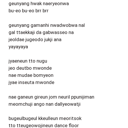
geunyang hwak naeryeonwa
bu-eo bu-eo brr brr
geunyang gamanhi nwadwobwa nal
gal ttaekkaji da gabwasseo na
jeoldae jugeodo jukji ana
yayayaya
jyaeneun tto nugu
jeo deutbo mwonde
nae mudae bomyeon
jyae inseuta mwonde
nae ganeun gireun jom neuril ppunijiman
meomchuji ango nan dallyeowatji
bugeulbugeul kkeulleun meoritsok
tto tteugeowojineun dance floor