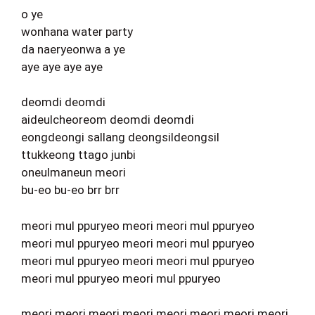
o ye
wonhana water party
da naeryeonwa a ye
aye aye aye aye
deomdi deomdi
aideulcheoreom deomdi deomdi
eongdeongi sallang deongsildeongsil
ttukkeong ttago junbi
oneulmaneun meori
bu-eo bu-eo brr brr
meori mul ppuryeo meori meori mul ppuryeo
meori mul ppuryeo meori meori mul ppuryeo
meori mul ppuryeo meori meori mul ppuryeo
meori mul ppuryeo meori mul ppuryeo
meori meori meori meori meori meori meori meori