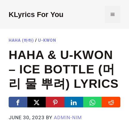
Skip
to
KLyrics For You
MENU
content
HAHA (하하)
/
U-KWON
HAHA & U-KWON
– ICE BOTTLE (머
리 물 뿌려) LYRICS
JUNE 30, 2023
BY
ADMIN-NIM