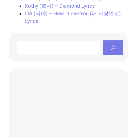
Rothy (로시) – Diamond Lyrics
LIA (리아) – How I Love You (내 사랑인걸)
Lyrics
Search