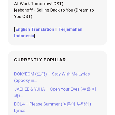
At Work Tomorrow! OST)
jeebanoff - Sailing Back to You (Dream to
You OST)
[
English Translation
||
Terjemahan
Indonesia
]
CURRENTLY POPULAR
DOKYEOM (도겸) – Stay With Me Lyrics
(Spooky in…
JAEHEE & YUHA – Open Your Eyes (눈을 떠
봐)…
BOL4 – Please Summer (여름아 부탁해)
Lyrics