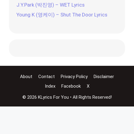
J.Y.Park (박진영) – WET Lyrics
Young K (영케이) – Shut The Door Lyrics
About
Contact
Privacy Policy
Disclaimer
Index
Facebook
X
© 2026 KLyrics For You • All Rights Reserved!