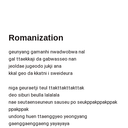
Romanization
geunyang gamanhi nwadwobwa nal
gal ttaekkaji da gabwasseo nan
jeoldae jugeodo jukji ana
kkal geo da kkatni i sweideura
niga geuraetji teul ttakttakttakttak
deo siburi beulla lalalala
nae seutaenseuneun sauseu po seukppakppakppak
ppakppak
undong huen ttaenggyeo yeongyang
gaenggaenggaeng yayayaya