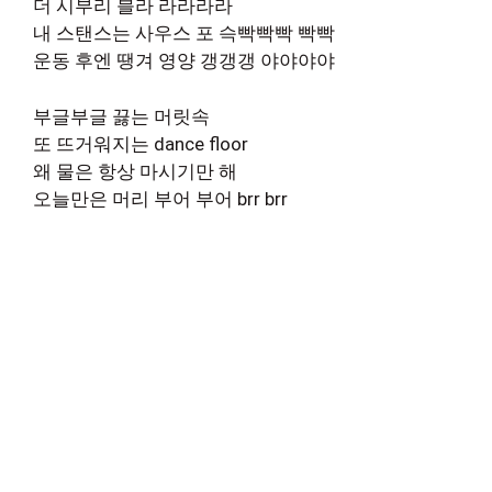
더 시부리 블라 라라라라
내 스탠스는 사우스 포 슥빡빡빡 빡빡
운동 후엔 땡겨 영양 갱갱갱 야야야야
부글부글 끓는 머릿속
또 뜨거워지는 dance floor
왜 물은 항상 마시기만 해
오늘만은 머리 부어 부어 brr brr