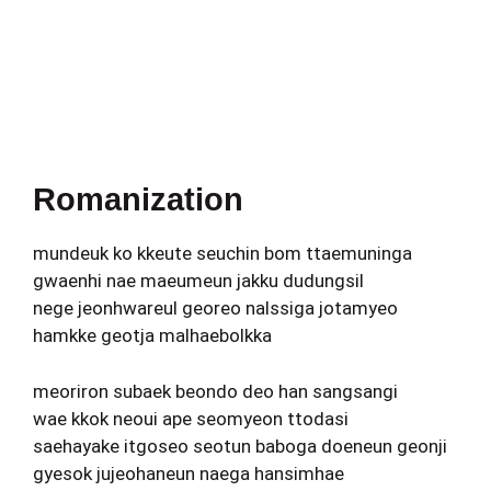
Romanization
mundeuk ko kkeute seuchin bom ttaemuninga
gwaenhi nae maeumeun jakku dudungsil
nege jeonhwareul georeo nalssiga jotamyeo
hamkke geotja malhaebolkka
meoriron subaek beondo deo han sangsangi
wae kkok neoui ape seomyeon ttodasi
saehayake itgoseo seotun baboga doeneun geonji
gyesok jujeohaneun naega hansimhae