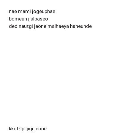
nae mami jogeuphae
bomeun jjalbaseo
deo neutgi jeone malhaeya haneunde
kkot-ipi jigi jeone