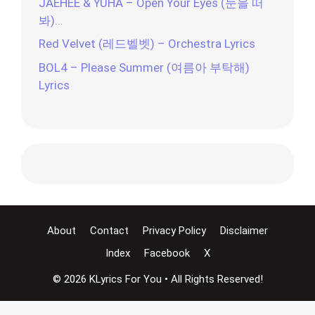
JAEHEE & YUHA – Open Your Eyes (눈을 떠
봐)…
Red Velvet (레드벨벳) – Orchestra Lyrics
BOL4 – Please Summer (여름아 부탁해)
Lyrics
About
Contact
Privacy Policy
Disclaimer
Index
Facebook
X
© 2026 KLyrics For You • All Rights Reserved!