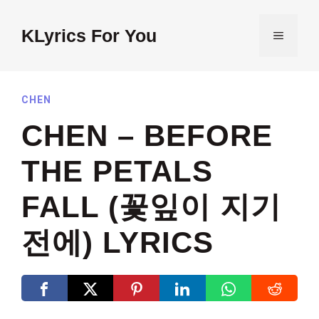
Skip
to
KLyrics For You
MENU
content
CHEN
CHEN – BEFORE
THE PETALS
FALL (꽃잎이 지기
전에) LYRICS