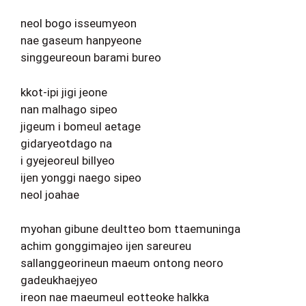
neol bogo isseumyeon
nae gaseum hanpyeone
singgeureoun barami bureo
kkot-ipi jigi jeone
nan malhago sipeo
jigeum i bomeul aetage
gidaryeotdago na
i gyejeoreul billyeo
ijen yonggi naego sipeo
neol joahae
myohan gibune deultteo bom ttaemuninga
achim gonggimajeo ijen sareureu
sallanggeorineun maeum ontong neoro
gadeukhaejyeo
ireon nae maeumeul eotteoke halkka