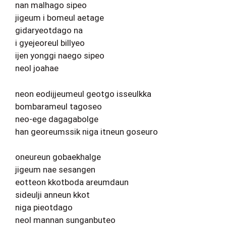
nan malhago sipeo
jigeum i bomeul aetage
gidaryeotdago na
i gyejeoreul billyeo
ijen yonggi naego sipeo
neol joahae
neon eodijjeumeul geotgo isseulkka
bombarameul tagoseo
neo-ege dagagabolge
han georeumssik niga itneun goseuro
oneureun gobaekhalge
jigeum nae sesangen
eotteon kkotboda areumdaun
sideulji anneun kkot
niga pieotdago
neol mannan sunganbuteo