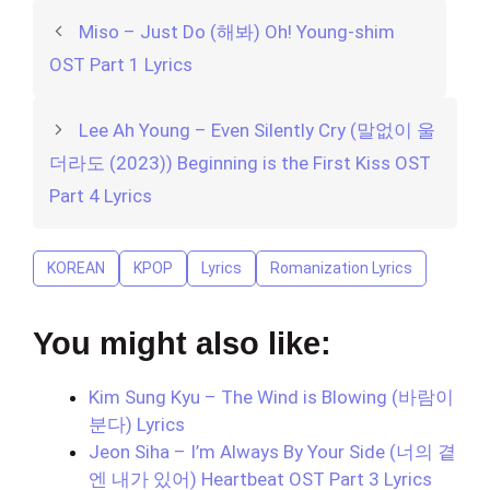
Miso – Just Do (해봐) Oh! Young-shim
OST Part 1 Lyrics
Lee Ah Young – Even Silently Cry (말없이 울
더라도 (2023)) Beginning is the First Kiss OST
Part 4 Lyrics
KOREAN
KPOP
Lyrics
Romanization Lyrics
You might also like:
Kim Sung Kyu – The Wind is Blowing (바람이
분다) Lyrics
Jeon Siha – I’m Always By Your Side (너의 곁
엔 내가 있어) Heartbeat OST Part 3 Lyrics