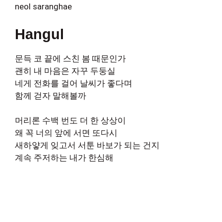
neol saranghae
Hangul
문득 코 끝에 스친 봄 때문인가
괜히 내 마음은 자꾸 두둥실
네게 전화를 걸어 날씨가 좋다며
함께 걷자 말해볼까
머리론 수백 번도 더 한 상상이
왜 꼭 너의 앞에 서면 또다시
새하얗게 잊고서 서툰 바보가 되는 건지
계속 주저하는 내가 한심해