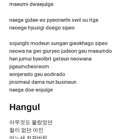
maeumi dwaejulge
naege gidae-eo pyeonanhi swil su itge
neoege hyusigi doego sipeo
sojunghi modeun sungan gieokhago sipeo
neowa na gwi giuryeo judeon geu maeumdo
han jumui byeolbit gateun neowana
jigeumcheoreom
eonjerado geu eodirado
jinsimeul dama nun busineun
naega doe-eojulge
Hangul
아무것도 몰랐었던
철이 없던 아인
어느새 커져버린