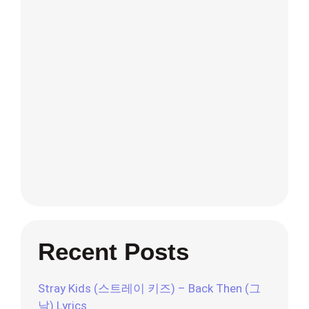
Recent Posts
Stray Kids (스트레이 키즈) – Back Then (그
날) Lyrics