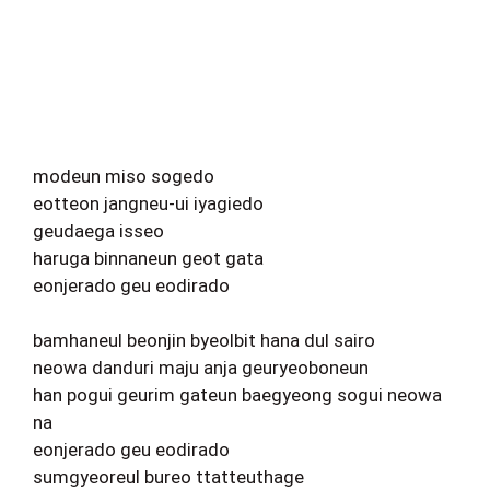
modeun miso sogedo
eotteon jangneu-ui iyagiedo
geudaega isseo
haruga binnaneun geot gata
eonjerado geu eodirado
bamhaneul beonjin byeolbit hana dul sairo
neowa danduri maju anja geuryeoboneun
han pogui geurim gateun baegyeong sogui neowa
na
eonjerado geu eodirado
sumgyeoreul bureo ttatteuthage