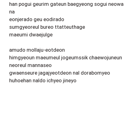
han pogui geurim gateun baegyeong sogui neowa
na
eonjerado geu eodirado
sumgyeoreul bureo ttatteuthage
maeumi dwaejulge
amudo mollaju-eotdeon
himgyeoun maeumeul jogeumssik chaewojuneun
neoreul mannaseo
gwaenseure jagajyeotdeon nal dorabomyeo
huhoehan naldo ichyeo jineyo