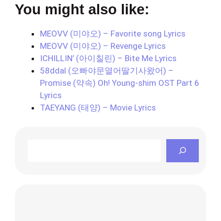
You might also like:
MEOVV (미야오) – Favorite song Lyrics
MEOVV (미야오) – Revenge Lyrics
ICHILLIN’ (아이칠린) – Bite Me Lyrics
58ddal (오빠야문열어딸기사왔어) –
Promise (약속) Oh! Young-shim OST Part 6
Lyrics
TAEYANG (태양) – Movie Lyrics
Search