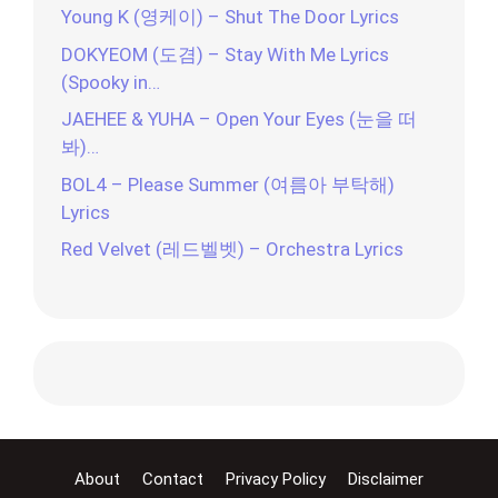
Young K (영케이) – Shut The Door Lyrics
DOKYEOM (도겸) – Stay With Me Lyrics
(Spooky in…
JAEHEE & YUHA – Open Your Eyes (눈을 떠
봐)…
BOL4 – Please Summer (여름아 부탁해)
Lyrics
Red Velvet (레드벨벳) – Orchestra Lyrics
About
Contact
Privacy Policy
Disclaimer