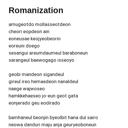
Romanization
amugeotdo mollasseotdeon
cheori eopdeon ain
eoneusae keojyeobeorin
eoreuni doego
sesangui areumdaumeul baraboneun
sarangeul baewogago isseoyo
geobi mandeon sigandeul
gireul ireo hemaedeon nanaldeul
naege wajwoseo
hamkkehaeseo jo-eun geot gata
eonjerado geu eodirado
bamhaneul beonjin byeolbit hana dul sairo
neowa danduri maju anja geuryeoboneun