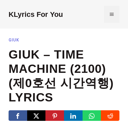
Skip
to
KLyrics For You
MENU
content
GIUK
GIUK – TIME
MACHINE (2100)
(제0호선 시간역행)
LYRICS