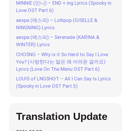
MINNIE (민니) – END + ing Lyrics (Spooky in
Love OST Part.6)
aespa (에스파) – Lollipop (GISELLE &
NINGNING) Lyrics
aespa (에스파) – Serenade (KARINA &
WINTER) Lyrics
CHOSNG – Why is it So Hard to Say I Love
You? (사랑한다는 말은 왜 어려운 걸까요)
Lyrics (Love On The Menu OST Part.6)
LOUIS of LNGSHOT – All I Can Say Is Lyrics
(Spooky in Love OST Part.5)
Translation Update