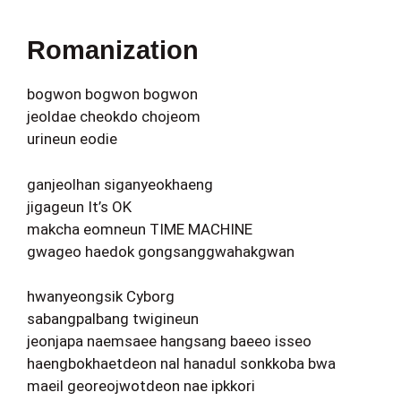
Romanization
bogwon bogwon bogwon
jeoldae cheokdo chojeom
urineun eodie
ganjeolhan siganyeokhaeng
jigageun It’s OK
makcha eomneun TIME MACHINE
gwageo haedok gongsanggwahakgwan
hwanyeongsik Cyborg
sabangpalbang twigineun
jeonjapa naemsaee hangsang baeeo isseo
haengbokhaetdeon nal hanadul sonkkoba bwa
maeil georeojwotdeon nae ipkkori