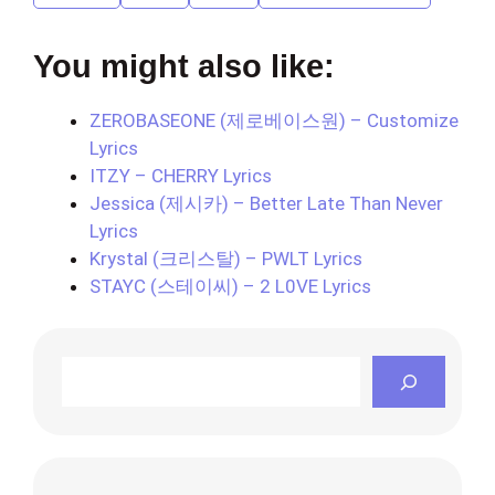
You might also like:
ZEROBASEONE (제로베이스원) – Customize
Lyrics
ITZY – CHERRY Lyrics
Jessica (제시카) – Better Late Than Never
Lyrics
Krystal (크리스탈) – PWLT Lyrics
STAYC (스테이씨) – 2 L0VE Lyrics
Search