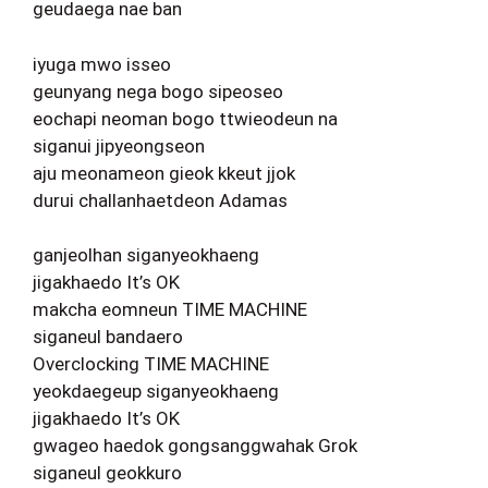
geudaega nae ban
iyuga mwo isseo
geunyang nega bogo sipeoseo
eochapi neoman bogo ttwieodeun na
siganui jipyeongseon
aju meonameon gieok kkeut jjok
durui challanhaetdeon Adamas
ganjeolhan siganyeokhaeng
jigakhaedo It’s OK
makcha eomneun TIME MACHINE
siganeul bandaero
Overclocking TIME MACHINE
yeokdaegeup siganyeokhaeng
jigakhaedo It’s OK
gwageo haedok gongsanggwahak Grok
siganeul geokkuro