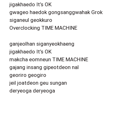
jigakhaedo It’s OK
gwageo haedok gongsanggwahak Grok
siganeul geokkuro
Overclocking TIME MACHINE
ganjeolhan siganyeokhaeng
jigakhaedo It’s OK
makcha eomneun TIME MACHINE
gajang insang gipeotdeon nal
georiro geogiro
jeil joatdeon geu sungan
deryeoga deryeoga