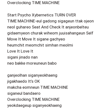
Overclocking TIME MACHINE
Start Psycho Xybernetics TURN OVER
TIME MACHINE-eul gadong sigageun ttak ojeon
neol guhareo Seat And Check It anjeonbelteu
gidaemyeon churak wiheom juuisahangeun Self
Move It Move It sigane gachyeo
heumchit meomchit simhan meolmi
Love It Love It
sigani jinado nan
neo bakke moreuneun babo
ganjeolhan siganyeokhaeng
jigakhaedo It’s OK
makcha eomneun TIME MACHINE
siganeul bandaero
Overclocking TIME MACHINE
yeokdaegeup siganyeokhaeng