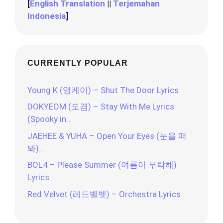
[
English Translation
||
Terjemahan
Indonesia
]
CURRENTLY POPULAR
Young K (영케이) – Shut The Door Lyrics
DOKYEOM (도겸) – Stay With Me Lyrics
(Spooky in…
JAEHEE & YUHA – Open Your Eyes (눈을 떠
봐)…
BOL4 – Please Summer (여름아 부탁해)
Lyrics
Red Velvet (레드벨벳) – Orchestra Lyrics