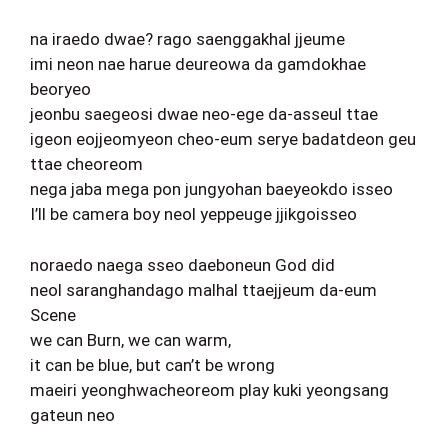
na iraedo dwae? rago saenggakhal jjeume
imi neon nae harue deureowa da gamdokhae
beoryeo
jeonbu saegeosi dwae neo-ege da-asseul ttae
igeon eojjeomyeon cheo-eum serye badatdeon geu
ttae cheoreom
nega jaba mega pon jungyohan baeyeokdo isseo
I’ll be camera boy neol yeppeuge jjikgoisseo
noraedo naega sseo daeboneun God did
neol saranghandago malhal ttaejjeum da-eum
Scene
we can Burn, we can warm,
it can be blue, but can’t be wrong
maeiri yeonghwacheoreom play kuki yeongsang
gateun neo