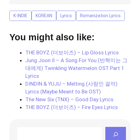
K-INDIE
KOREAN
Lyrics
Romanization Lyrics
You might also like:
THE BOYZ (더보이즈) – Lip Gloss Lyrics
Jung Joon Il – A Song For You (반짝이는 그
대에게) Twinkling Watermelon OST Part 1
Lyrics
DINDIN & YUJU – Melting (사랑인 걸까)
Lyrics (Maybe Meant to Be OST)
The New Six (TNX) – Good Day Lyrics
THE BOYZ (더보이즈) – Fire Eyes Lyrics
Search