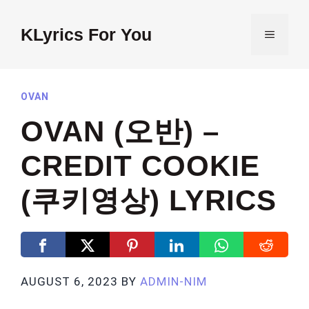
Skip
to
KLyrics For You
MENU
content
OVAN
OVAN (오반) –
CREDIT COOKIE
(쿠키영상) LYRICS
AUGUST 6, 2023
BY
ADMIN-NIM