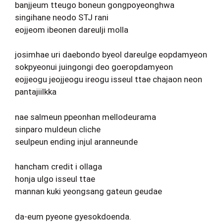
banjjeum tteugo boneun gongpoyeonghwa
singihane neodo STJ rani
eojjeom ibeonen dareulji molla
josimhae uri daebondo byeol dareulge eopdamyeon
sokpyeonui juingongi deo goeropdamyeon
eojjeogu jeojjeogu ireogu isseul ttae chajaon neon
pantajiilkka
nae salmeun ppeonhan mellodeurama
sinparo muldeun cliche
seulpeun ending injul aranneunde
hancham credit i ollaga
honja ulgo isseul ttae
mannan kuki yeongsang gateun geudae
da-eum pyeone gyesokdoenda.