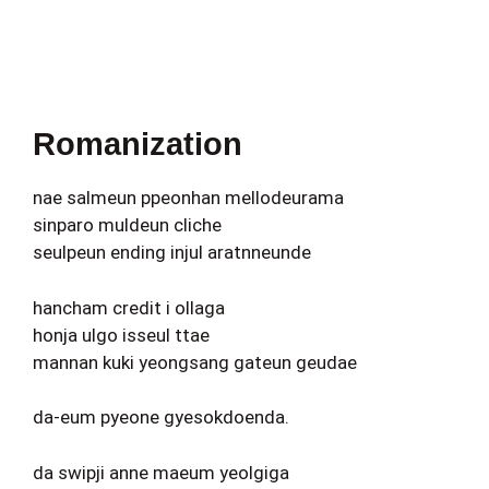
Romanization
nae salmeun ppeonhan mellodeurama
sinparo muldeun cliche
seulpeun ending injul aratnneunde
hancham credit i ollaga
honja ulgo isseul ttae
mannan kuki yeongsang gateun geudae
da-eum pyeone gyesokdoenda.
da swipji anne maeum yeolgiga