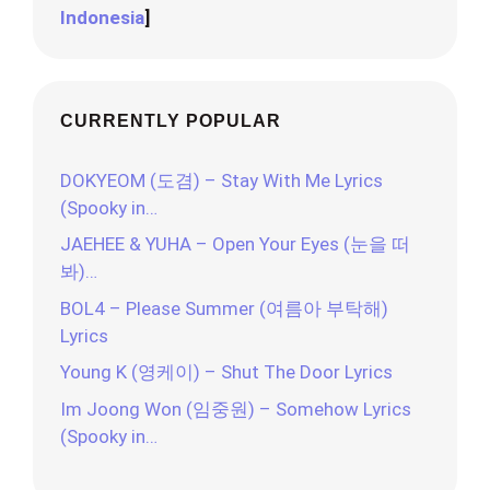
Indonesia
]
CURRENTLY POPULAR
DOKYEOM (도겸) – Stay With Me Lyrics
(Spooky in…
JAEHEE & YUHA – Open Your Eyes (눈을 떠
봐)…
BOL4 – Please Summer (여름아 부탁해)
Lyrics
Young K (영케이) – Shut The Door Lyrics
Im Joong Won (임중원) – Somehow Lyrics
(Spooky in…