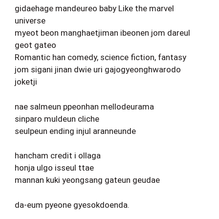
gidaehage mandeureo baby Like the marvel
universe
myeot beon manghaetjiman ibeonen jom dareul
geot gateo
Romantic han comedy, science fiction, fantasy
jom sigani jinan dwie uri gajogyeonghwarodo
joketji
nae salmeun ppeonhan mellodeurama
sinparo muldeun cliche
seulpeun ending injul aranneunde
hancham credit i ollaga
honja ulgo isseul ttae
mannan kuki yeongsang gateun geudae
da-eum pyeone gyesokdoenda.