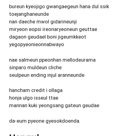
bureun kyeojigo gwangaegeun hana dul ssik
toejanghaneunde
nan daeche mwol gidarineunji
miryeon eopsi ireonaryeoneun geuttae
dagaon geudael boni jigeumkkeot
yegopyeonieonnabwayo
nae salmeun ppeonhan mellodeurama
sinparo muldeun cliche
seulpeun ending injul aranneunde
hancham credit i ollaga
honja ulgo isseul ttae
mannan kuki yeongsang gateun geudae
da-eum pyeone gyesokdoenda.