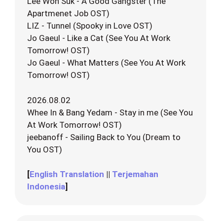
Lee Won Suk - A Good Gangster (The
Apartmenet Job OST)
LIZ - Tunnel (Spooky in Love OST)
Jo Gaeul - Like a Cat (See You At Work
Tomorrow! OST)
Jo Gaeul - What Matters (See You At Work
Tomorrow! OST)
2026.08.02
Whee In & Bang Yedam - Stay in me (See You
At Work Tomorrow! OST)
jeebanoff - Sailing Back to You (Dream to
You OST)
[
English Translation
||
Terjemahan
Indonesia
]