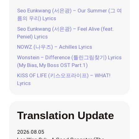
Seo Eunkwang (서은광) – Our Summer (그 여
름의 우리) Lyrics
Seo Eunkwang (서은광) – Feel Alive (feat.
Peniel) Lyrics
NOWZ (나우즈) – Achilles Lyrics
Wonstein – Difference (틀린그림찾기) Lyrics
(My Bias, My Boss OST Part.1)
KISS OF LIFE (키스오프라이프) – WHAT!
Lyrics
Translation Update
2026.08.05