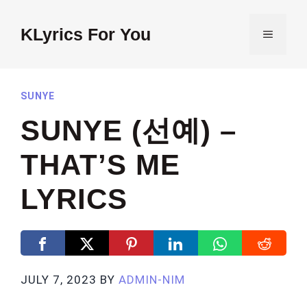
Skip
to
KLyrics For You
MENU
content
SUNYE
SUNYE (선예) –
THAT’S ME
LYRICS
JULY 7, 2023
BY
ADMIN-NIM