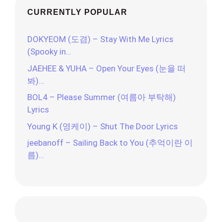
CURRENTLY POPULAR
DOKYEOM (도겸) – Stay With Me Lyrics
(Spooky in…
JAEHEE & YUHA – Open Your Eyes (눈을 떠
봐)…
BOL4 – Please Summer (여름아 부탁해)
Lyrics
Young K (영케이) – Shut The Door Lyrics
jeebanoff – Sailing Back to You (추억이란 이
름)…