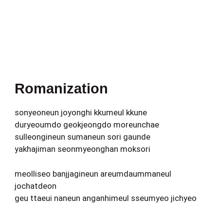
Romanization
sonyeoneun joyonghi kkumeul kkune
duryeoumdo geokjeongdo moreunchae
sulleongineun sumaneun sori gaunde
yakhajiman seonmyeonghan moksori
meolliseo banjjagineun areumdaummaneul
jochatdeon
geu ttaeui naneun anganhimeul sseumyeo jichyeo