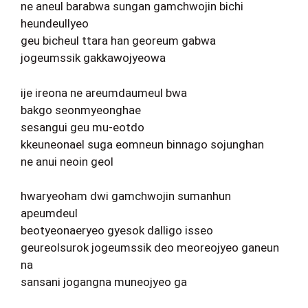
ne aneul barabwa sungan gamchwojin bichi
heundeullyeo
geu bicheul ttara han georeum gabwa
jogeumssik gakkawojyeowa
ije ireona ne areumdaumeul bwa
bakgo seonmyeonghae
sesangui geu mu-eotdo
kkeuneonael suga eomneun binnago sojunghan
ne anui neoin geol
hwaryeoham dwi gamchwojin sumanhun
apeumdeul
beotyeonaeryeo gyesok dalligo isseo
geureolsurok jogeumssik deo meoreojyeo ganeun
na
sansani jogangna muneojyeo ga