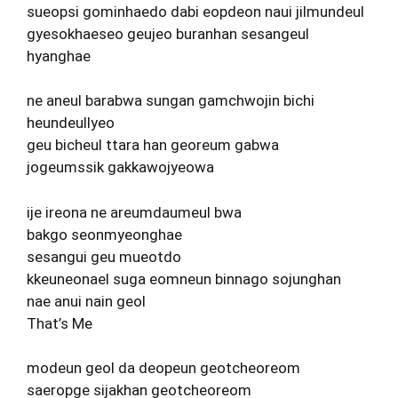
sueopsi gominhaedo dabi eopdeon naui jilmundeul
gyesokhaeseo geujeo buranhan sesangeul
hyanghae
ne aneul barabwa sungan gamchwojin bichi
heundeullyeo
geu bicheul ttara han georeum gabwa
jogeumssik gakkawojyeowa
ije ireona ne areumdaumeul bwa
bakgo seonmyeonghae
sesangui geu mueotdo
kkeuneonael suga eomneun binnago sojunghan
nae anui nain geol
That’s Me
modeun geol da deopeun geotcheoreom
saeropge sijakhan geotcheoreom