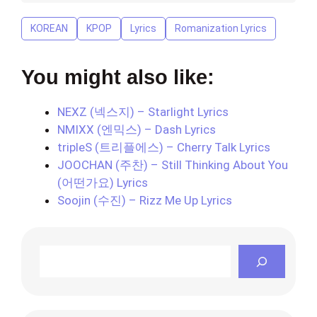
KOREAN
KPOP
Lyrics
Romanization Lyrics
You might also like:
NEXZ (넥스지) – Starlight Lyrics
NMIXX (엔믹스) – Dash Lyrics
tripleS (트리플에스) – Cherry Talk Lyrics
JOOCHAN (주찬) – Still Thinking About You
(어떤가요) Lyrics
Soojin (수진) – Rizz Me Up Lyrics
Search