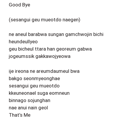
Good Bye
(sesangui geu mueotdo naegen)
ne aneul barabwa sungan gamchwojin bichi
heundeullyeo
geu bicheul ttara han georeum gabwa
jogeumssik gakkawojyeowa
ije ireona ne areumdaumeul bwa
bakgo seonmyeonghae
sesangui geu mueotdo
kkeuneonael suga eomneun
binnago sojunghan
nae anui nain geol
That’s Me