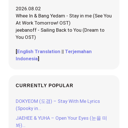
2026.08.02
Whee In & Bang Yedam - Stay in me (See You
At Work Tomorrow! OST)
jeebanoff - Sailing Back to You (Dream to
You OST)
[
English Translation
||
Terjemahan
Indonesia
]
CURRENTLY POPULAR
DOKYEOM (도겸) – Stay With Me Lyrics
(Spooky in…
JAEHEE & YUHA – Open Your Eyes (눈을 떠
봐)…