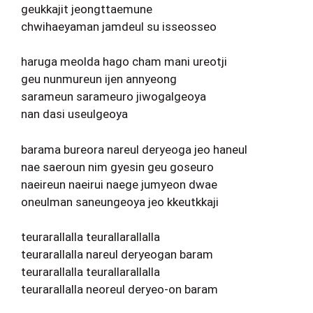
geukkajit jeongttaemune
chwihaeyaman jamdeul su isseosseo
haruga meolda hago cham mani ureotji
geu nunmureun ijen annyeong
sarameun sarameuro jiwogalgeoya
nan dasi useulgeoya
barama bureora nareul deryeoga jeo haneul
nae saeroun nim gyesin geu goseuro
naeireun naeirui naege jumyeon dwae
oneulman saneungeoya jeo kkeutkkaji
teurarallalla teurallarallalla
teurarallalla nareul deryeogan baram
teurarallalla teurallarallalla
teurarallalla neoreul deryeo-on baram