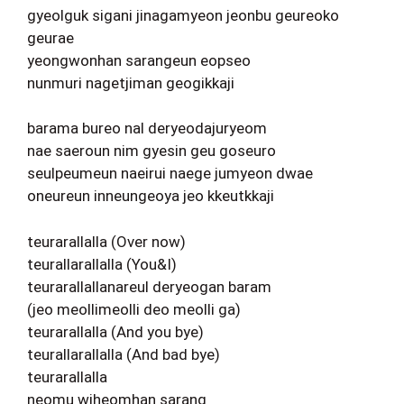
gyeolguk sigani jinagamyeon jeonbu geureoko
geurae
yeongwonhan sarangeun eopseo
nunmuri nagetjiman geogikkaji
barama bureo nal deryeodajuryeom
nae saeroun nim gyesin geu goseuro
seulpeumeun naeirui naege jumyeon dwae
oneureun inneungeoya jeo kkeutkkaji
teurarallalla (Over now)
teurallarallalla (You&I)
teurarallallanareul deryeogan baram
(jeo meollimeolli deo meolli ga)
teurarallalla (And you bye)
teurallarallalla (And bad bye)
teurarallalla
neomu wiheomhan sarang