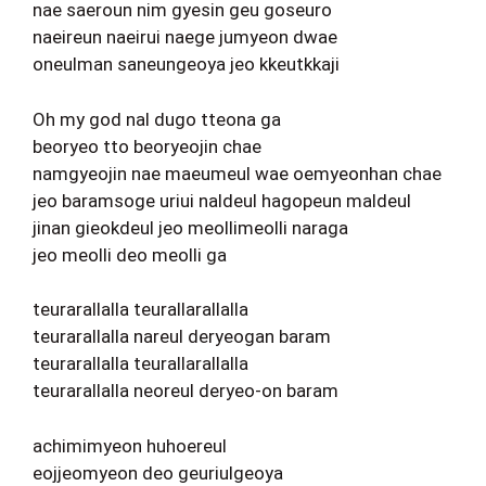
nae saeroun nim gyesin geu goseuro
naeireun naeirui naege jumyeon dwae
oneulman saneungeoya jeo kkeutkkaji
Oh my god nal dugo tteona ga
beoryeo tto beoryeojin chae
namgyeojin nae maeumeul wae oemyeonhan chae
jeo baramsoge uriui naldeul hagopeun maldeul
jinan gieokdeul jeo meollimeolli naraga
jeo meolli deo meolli ga
teurarallalla teurallarallalla
teurarallalla nareul deryeogan baram
teurarallalla teurallarallalla
teurarallalla neoreul deryeo-on baram
achimimyeon huhoereul
eojjeomyeon deo geuriulgeoya