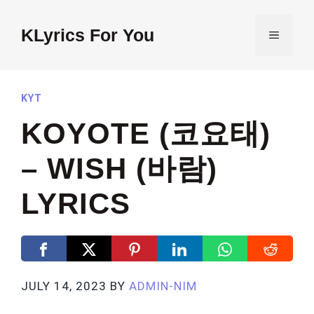
Skip
to
KLyrics For You
MENU
content
KYT
KOYOTE (코요태)
– WISH (바람)
LYRICS
JULY 14, 2023
BY
ADMIN-NIM