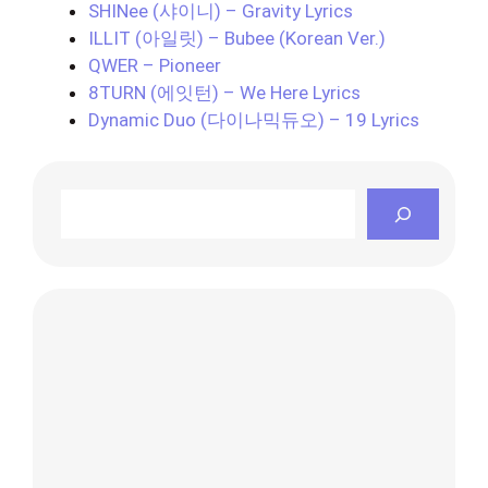
SHINee (샤이니) – Gravity Lyrics
ILLIT (아일릿) – Bubee (Korean Ver.)
QWER – Pioneer
8TURN (에잇턴) – We Here Lyrics
Dynamic Duo (다이나믹듀오) – 19 Lyrics
Search