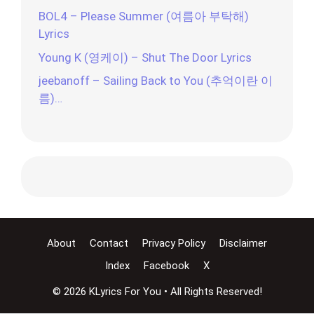
BOL4 – Please Summer (여름아 부탁해)
Lyrics
Young K (영케이) – Shut The Door Lyrics
jeebanoff – Sailing Back to You (추억이란 이
름)…
About
Contact
Privacy Policy
Disclaimer
Index
Facebook
X
© 2026 KLyrics For You • All Rights Reserved!