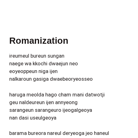
Romanization
ireumeul bureun sungan
naege wa kkochi dwaejun neo
eoyeoppeun niga ijen
nalkaroun gasiga dwaebeoryeosseo
haruga meolda hago cham mani datwotji
geu naldeureun ijen annyeong
sarangeun sarangeuro ijeogalgeoya
nan dasi useulgeoya
barama bureora nareul deryeoga jeo haneul