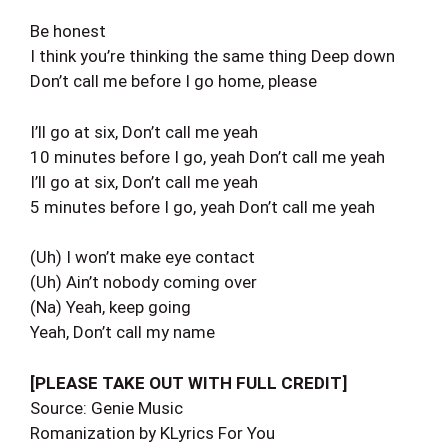
Be honest
I think you’re thinking the same thing Deep down
Don’t call me before I go home, please
I’ll go at six, Don’t call me yeah
10 minutes before I go, yeah Don’t call me yeah
I’ll go at six, Don’t call me yeah
5 minutes before I go, yeah Don’t call me yeah
(Uh) I won’t make eye contact
(Uh) Ain’t nobody coming over
(Na) Yeah, keep going
Yeah, Don’t call my name
[PLEASE TAKE OUT WITH FULL CREDIT]
Source: Genie Music
Romanization by KLyrics For You