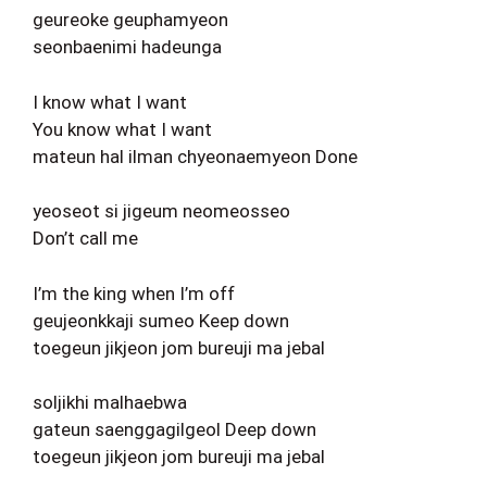
geureoke geuphamyeon
seonbaenimi hadeunga
I know what I want
You know what I want
mateun hal ilman chyeonaemyeon Done
yeoseot si jigeum neomeosseo
Don’t call me
I’m the king when I’m off
geujeonkkaji sumeo Keep down
toegeun jikjeon jom bureuji ma jebal
soljikhi malhaebwa
gateun saenggagilgeol Deep down
toegeun jikjeon jom bureuji ma jebal