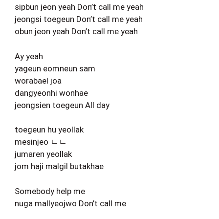
sipbun jeon yeah Don’t call me yeah
jeongsi toegeun Don’t call me yeah
obun jeon yeah Don’t call me yeah
Ay yeah
yageun eomneun sam
worabael joa
dangyeonhi wonhae
jeongsien toegeun All day
toegeun hu yeollak
mesinjeo ㄴㄴ
jumaren yeollak
jom haji malgil butakhae
Somebody help me
nuga mallyeojwo Don’t call me