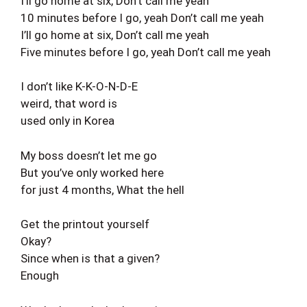
I’ll go home at six, Don’t call me yeah
10 minutes before I go, yeah Don’t call me yeah
I’ll go home at six, Don’t call me yeah
Five minutes before I go, yeah Don’t call me yeah
I don’t like K-K-O-N-D-E
weird, that word is
used only in Korea
My boss doesn’t let me go
But you’ve only worked here
for just 4 months, What the hell
Get the printout yourself
Okay?
Since when is that a given?
Enough