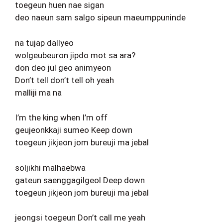
toegeun huen nae sigan
deo naeun sam salgo sipeun maeumppuninde
na tujap dallyeo
wolgeubeuron jipdo mot sa ara?
don deo jul geo animyeon
Don’t tell don’t tell oh yeah
malliji ma na
I’m the king when I’m off
geujeonkkaji sumeo Keep down
toegeun jikjeon jom bureuji ma jebal
soljikhi malhaebwa
gateun saenggagilgeol Deep down
toegeun jikjeon jom bureuji ma jebal
jeongsi toegeun Don’t call me yeah