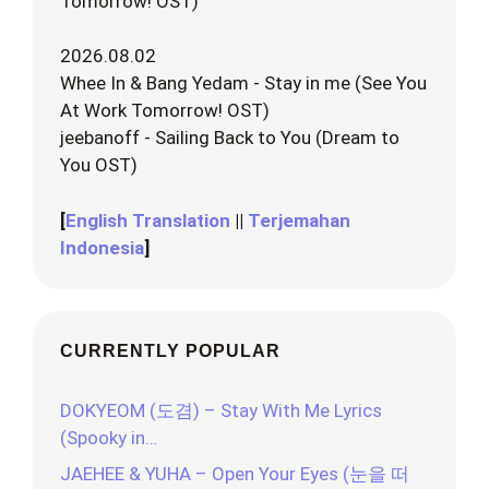
Tomorrow! OST)
2026.08.02
Whee In & Bang Yedam - Stay in me (See You
At Work Tomorrow! OST)
jeebanoff - Sailing Back to You (Dream to
You OST)
[
English Translation
||
Terjemahan
Indonesia
]
CURRENTLY POPULAR
DOKYEOM (도겸) – Stay With Me Lyrics
(Spooky in…
JAEHEE & YUHA – Open Your Eyes (눈을 떠