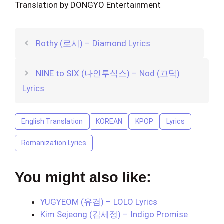
Translation by DONGYO Entertainment
Rothy (로시) – Diamond Lyrics
NINE to SIX (나인투식스) – Nod (끄덕)
Lyrics
English Translation
KOREAN
KPOP
Lyrics
Romanization Lyrics
You might also like:
YUGYEOM (유겸) – LOLO Lyrics
Kim Sejeong (김세정) – Indigo Promise