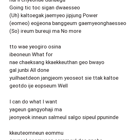
Going tic toc sigan dwaesseo
(Uh) kaltoegak jaemyeo jipjung Power
(eomeo) eojjeona banggeum gaemyeonghaesseo
(So) ireum bureuji ma No more
tto wae yeogiro osina
ibeoneun What for
nae chaeksang kkaekkeuthan geo bwayo
gal junbi All done
yuilhaetdeon jangjeom yeoseot sie ttak kaltoe
geotdo ije eopseum Well
I can do what I want
yageun gangyohaji ma
jeonyeok inneun salmeul salgo sipeul ppuninde
kkeuteomneun eommu