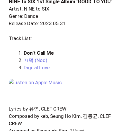
NINE to SIX 1st Single Album ‘GOOD TO YOU’
Artist: NINE to SIX
Genre: Dance
Release Date: 2023.05.31
Track List:
Don’t Call Me
끄덕 (Nod)
Digital Love
Lyrics by 유연, CLEF CREW
Composed by keb, Seung Ho Kim, 김동균, CLEF
CREW
Arranged by Seung Ho Kim, 김동균