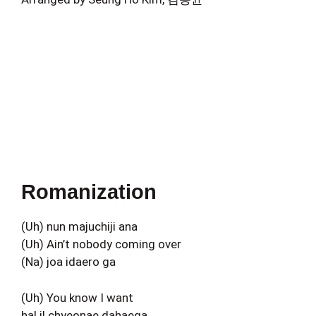
Romanization
(Uh) nun majuchiji ana
(Uh) Ain’t nobody coming over
(Na) joa idaero ga
(Uh) You know I want
hal il chyeonae dahaega