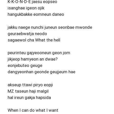
K-K-O-N-D-E jaesu eopseo
isanghae igeon ojik
hangukbakke eomneun daneo
jakku naege nunchi juneun seonbae mwonde
geuraebwatja neodo
sagaewol cha What the hell
peurinteu gajyeooneun geon jom
jikjeop hamyeon an dwae?
eonjebuteo geuge
dangyeonhan geonde geujjeum hae
akseup ttawi piryo eopji
MZ taseun haji malgil
hal ireun gakja hapsida
When I can do what I want