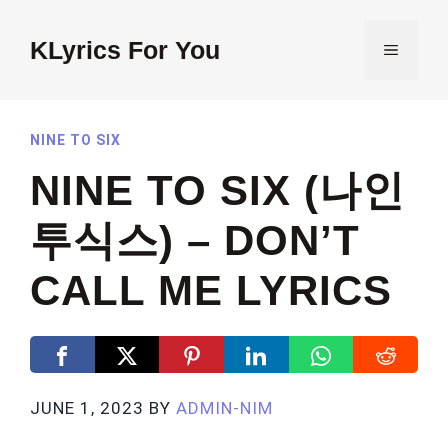
Skip
to
KLyrics For You
MENU
content
NINE TO SIX
NINE TO SIX (나인
투식스) – DON’T
CALL ME LYRICS
JUNE 1, 2023
BY
ADMIN-NIM