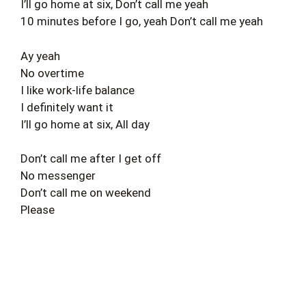
I’ll go home at six, Don’t call me yeah
10 minutes before I go, yeah Don’t call me yeah
Ay yeah
No overtime
I like work-life balance
I definitely want it
I’ll go home at six, All day
Don’t call me after I get off
No messenger
Don’t call me on weekend
Please