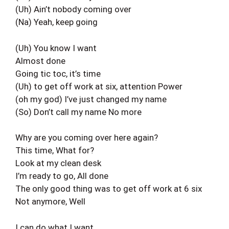
(Uh) Ain’t nobody coming over
(Na) Yeah, keep going
(Uh) You know I want
Almost done
Going tic toc, it’s time
(Uh) to get off work at six, attention Power
(oh my god) I’ve just changed my name
(So) Don’t call my name No more
Why are you coming over here again?
This time, What for?
Look at my clean desk
I’m ready to go, All done
The only good thing was to get off work at 6 six
Not anymore, Well
I can do what I want