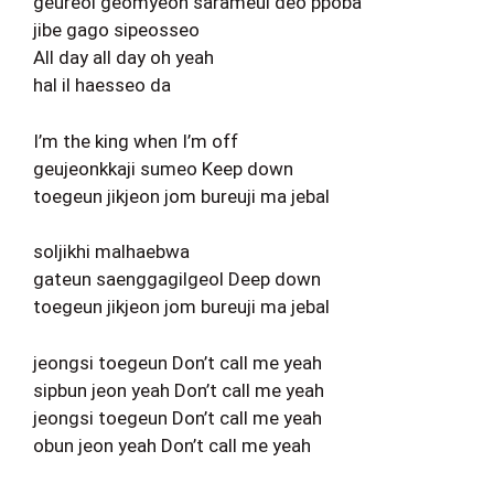
geureol geomyeon sarameul deo ppoba
jibe gago sipeosseo
All day all day oh yeah
hal il haesseo da
I’m the king when I’m off
geujeonkkaji sumeo Keep down
toegeun jikjeon jom bureuji ma jebal
soljikhi malhaebwa
gateun saenggagilgeol Deep down
toegeun jikjeon jom bureuji ma jebal
jeongsi toegeun Don’t call me yeah
sipbun jeon yeah Don’t call me yeah
jeongsi toegeun Don’t call me yeah
obun jeon yeah Don’t call me yeah