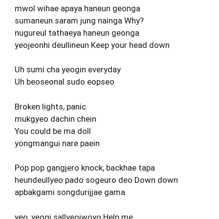
mwol wihae apaya haneun geonga
sumaneun saram jung nainga Why?
nugureul tathaeya haneun geonga
yeojeonhi deullineun Keep your head down
Uh sumi cha yeogin everyday
Uh beoseonal sudo eopseo
Broken lights, panic
mukgyeo dachin chein
You could be ma doll
yongmangui nare paein
Pop pop gangjero knock, backhae tapa
heundeullyeo pado sogeuro deo Down down
apbakgami songdurijjae gama
yeo, yeogi sallyeojwoyo Help me