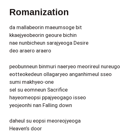
Romanization
da mallabeorin maeumsoge bit
kkaejyeobeorin geoure bichin
nae nunbicheun sarajyeoga Desire
deo araero araero
peobunneun binmuri naeryeo meorireul nureugo
eotteokedeun ollagaryeo anganhimeul sseo
sumi makhyeo-one
sel su eomneun Sacrifice
hayeomeopsi ppajyeogago isseo
yeojeonhi nan Falling down
daheul su eopsi meoreojyeoga
Heaven’s door