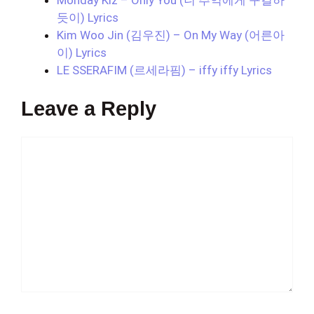
듯이) Lyrics
Kim Woo Jin (김우진) – On My Way (어른아
이) Lyrics
LE SSERAFIM (르세라핌) – iffy iffy Lyrics
Leave a Reply
Comment