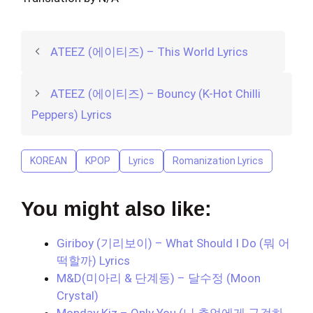
ATEEZ (에이티즈) – This World Lyrics
ATEEZ (에이티즈) – Bouncy (K-Hot Chilli
Peppers) Lyrics
KOREAN
KPOP
Lyrics
Romanization Lyrics
You might also like:
Giriboy (기리보이) – What Should I Do (뭐 어
떡할까) Lyrics
M&D(미아리 & 단계동) – 달수정 (Moon
Crystal)
Monday Kiz – Only You (니 추억에게 구걸하