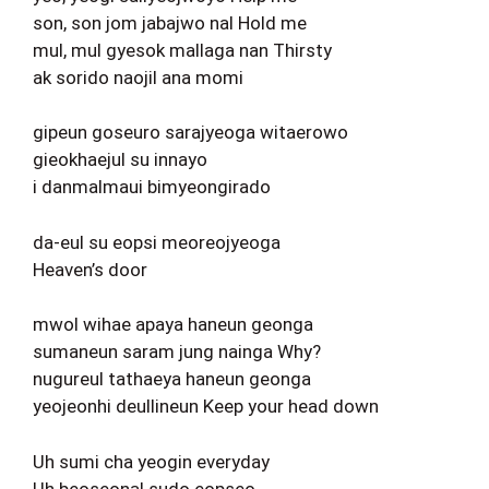
son, son jom jabajwo nal Hold me
mul, mul gyesok mallaga nan Thirsty
ak sorido naojil ana momi
gipeun goseuro sarajyeoga witaerowo
gieokhaejul su innayo
i danmalmaui bimyeongirado
da-eul su eopsi meoreojyeoga
Heaven’s door
mwol wihae apaya haneun geonga
sumaneun saram jung nainga Why?
nugureul tathaeya haneun geonga
yeojeonhi deullineun Keep your head down
Uh sumi cha yeogin everyday
Uh beoseonal sudo eopseo