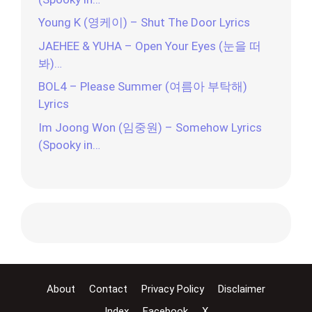
Young K (영케이) – Shut The Door Lyrics
JAEHEE & YUHA – Open Your Eyes (눈을 떠
봐)…
BOL4 – Please Summer (여름아 부탁해)
Lyrics
Im Joong Won (임중원) – Somehow Lyrics
(Spooky in…
About
Contact
Privacy Policy
Disclaimer
Index
Facebook
X