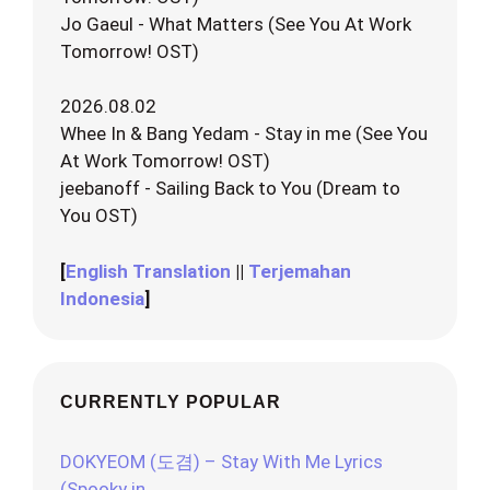
Jo Gaeul - What Matters (See You At Work
Tomorrow! OST)
2026.08.02
Whee In & Bang Yedam - Stay in me (See You
At Work Tomorrow! OST)
jeebanoff - Sailing Back to You (Dream to
You OST)
[
English Translation
||
Terjemahan
Indonesia
]
CURRENTLY POPULAR
DOKYEOM (도겸) – Stay With Me Lyrics
(Spooky in…