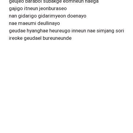
geujeo barabol subakge eomneun naega
gajigo itneun jeonburaseo
nan gidarigo gidarimyeon doenayo
nae maeumi deullinayo
geudae hyanghae heureugo inneun nae simjang sori
ireoke geudael bureuneunde