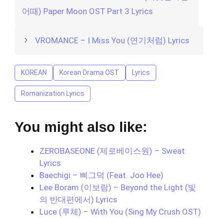
어때) Paper Moon OST Part 3 Lyrics
VROMANCE – I Miss You (연기처럼) Lyrics
KOREAN
Korean Drama OST
Lyrics
Romanization Lyrics
You might also like:
ZEROBASEONE (제로베이스원) – Sweat
Lyrics
Baechigi – 삐그덕 (Feat. Joo Hee)
Lee Boram (이보람) – Beyond the Light (빛
의 반대편에서) Lyrics
Luce (루체) – With You (Sing My Crush OST)