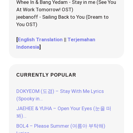
Whee In & Bang Yedam - Stay in me (See You
At Work Tomorrow! OST)
jeebanoff - Sailing Back to You (Dream to
You OST)
[
English Translation
||
Terjemahan
Indonesia
]
CURRENTLY POPULAR
DOKYEOM (도겸) – Stay With Me Lyrics
(Spooky in…
JAEHEE & YUHA – Open Your Eyes (눈을 떠
봐)…
BOL4 – Please Summer (여름아 부탁해)