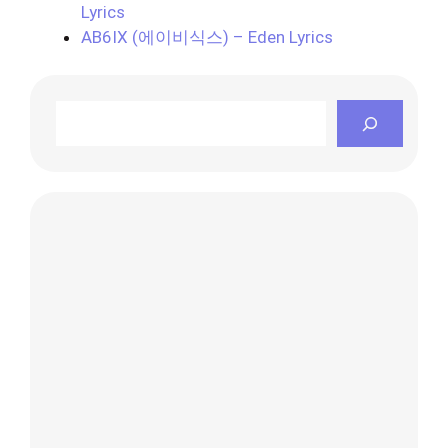
Lyrics
AB6IX (에이비식스) – Eden Lyrics
Search