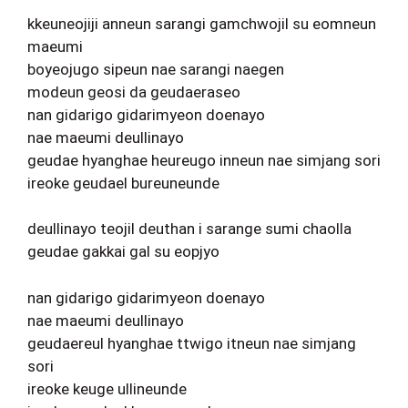
kkeuneojiji anneun sarangi gamchwojil su eomneun
maeumi
boyeojugo sipeun nae sarangi naegen
modeun geosi da geudaeraseo
nan gidarigo gidarimyeon doenayo
nae maeumi deullinayo
geudae hyanghae heureugo inneun nae simjang sori
ireoke geudael bureuneunde
deullinayo teojil deuthan i sarange sumi chaolla
geudae gakkai gal su eopjyo
nan gidarigo gidarimyeon doenayo
nae maeumi deullinayo
geudaereul hyanghae ttwigo itneun nae simjang
sori
ireoke keuge ullineunde