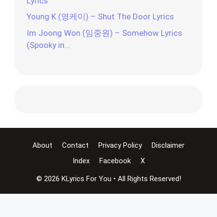
Lyrics
Young K (영케이) – Shut The Door Lyrics
Im Joong Won (임중원) – Somehow Lyrics
(Spooky in…
About
Contact
Privacy Policy
Disclaimer
Index
Facebook
X
© 2026 KLyrics For You • All Rights Reserved!