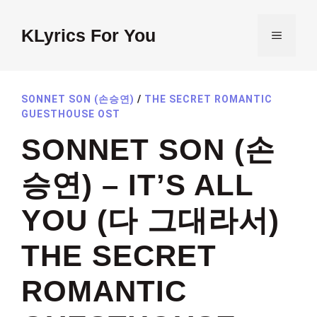
Skip
to
KLyrics For You
MENU
content
SONNET SON (손승연)
/
THE SECRET ROMANTIC
GUESTHOUSE OST
SONNET SON (손
승연) – IT’S ALL
YOU (다 그대라서)
THE SECRET
ROMANTIC