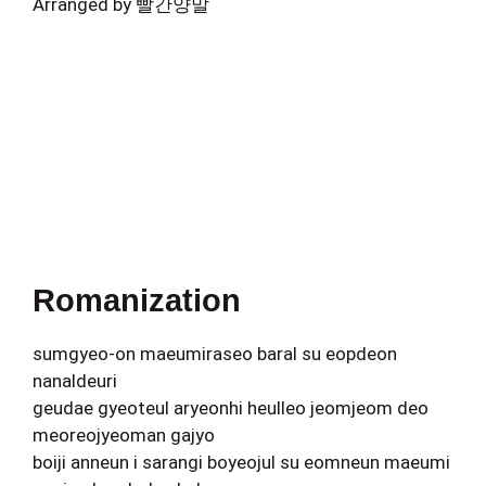
Arranged by 빨간양말
Romanization
sumgyeo-on maeumiraseo baral su eopdeon
nanaldeuri
geudae gyeoteul aryeonhi heulleo jeomjeom deo
meoreojyeoman gajyo
boiji anneun i sarangi boyeojul su eomneun maeumi