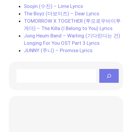
Soojin (수진) – Lime Lyrics
The Boyz (더보이즈) – Dear Lyrics
TOMORROW X TOGETHER (투모로우바이투
게더) – The Killa (I Belong to You) Lyrics
Jung Heum Band – Waiting (기다린다는 건)
Longing For You OST Part 3 Lyrics
JUNNY (주니) – Promise Lyrics
Search