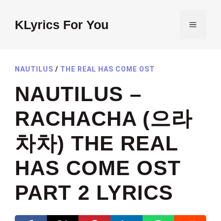
Skip
to
KLyrics For You
MENU
content
NAUTILUS
/
THE REAL HAS COME OST
NAUTILUS –
RACHACHA (으라
차차) THE REAL
HAS COME OST
PART 2 LYRICS