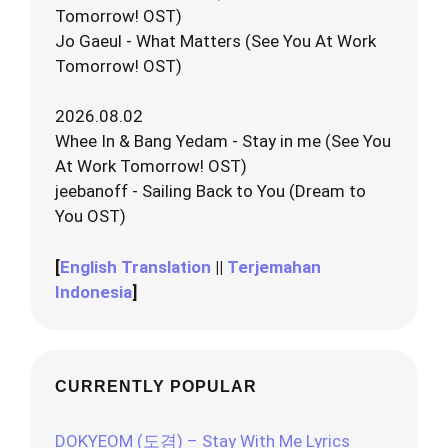
Tomorrow! OST)
Jo Gaeul - What Matters (See You At Work
Tomorrow! OST)
2026.08.02
Whee In & Bang Yedam - Stay in me (See You
At Work Tomorrow! OST)
jeebanoff - Sailing Back to You (Dream to
You OST)
[
English Translation
||
Terjemahan
Indonesia
]
CURRENTLY POPULAR
DOKYEOM (도겸) – Stay With Me Lyrics