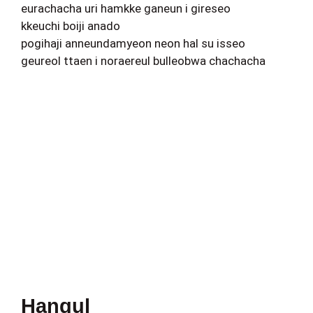
eurachacha uri hamkke ganeun i gireseo
kkeuchi boiji anado
pogihaji anneundamyeon neon hal su isseo
geureol ttaen i noraereul bulleobwa chachacha
Hangul