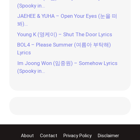
(Spooky in…
JAEHEE & YUHA – Open Your Eyes (눈을 떠
봐)…
Young K (영케이) – Shut The Door Lyrics
BOL4 – Please Summer (여름아 부탁해)
Lyrics
Im Joong Won (임중원) – Somehow Lyrics
(Spooky in…
About
Contact
Privacy Policy
Disclaimer