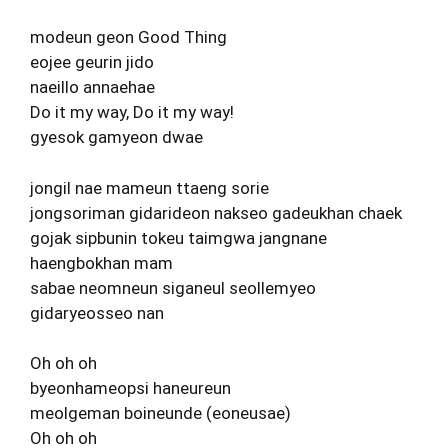
modeun geon Good Thing
eojee geurin jido
naeillo annaehae
Do it my way, Do it my way!
gyesok gamyeon dwae
jongil nae mameun ttaeng sorie
jongsoriman gidarideon nakseo gadeukhan chaek
gojak sipbunin tokeu taimgwa jangnane
haengbokhan mam
sabae neomneun siganeul seollemyeo
gidaryeosseo nan
Oh oh oh
byeonhameopsi haneureun
meolgeman boineunde (eoneusae)
Oh oh oh