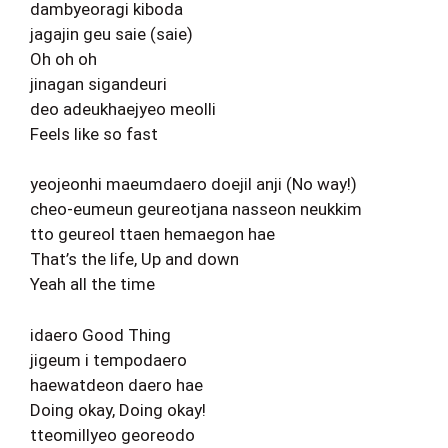
dambyeoragi kiboda
jagajin geu saie (saie)
Oh oh oh
jinagan sigandeuri
deo adeukhaejyeo meolli
Feels like so fast
yeojeonhi maeumdaero doejil anji (No way!)
cheo-eumeun geureotjana nasseon neukkim
tto geureol ttaen hemaegon hae
That’s the life, Up and down
Yeah all the time
idaero Good Thing
jigeum i tempodaero
haewatdeon daero hae
Doing okay, Doing okay!
tteomillyeo georeodo