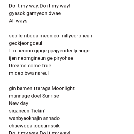
Do it my way, Do it my way!
gyesok gamyeon dwae
All ways
seollemboda meonjeo millyeo-oneun
geokjeongdeul
tto neomu gipge ppajyeodeulji ange
ijen neomgineun ge piryohae
Dreams come true
mideo bwa nareul
gin bamen ttaraga Moonlight
mannage doel Sunrise
New day
siganeun Tickin’
wanbyeokhajin anhado
chaewoga jogeumssik
Do it my way, Do it my way!