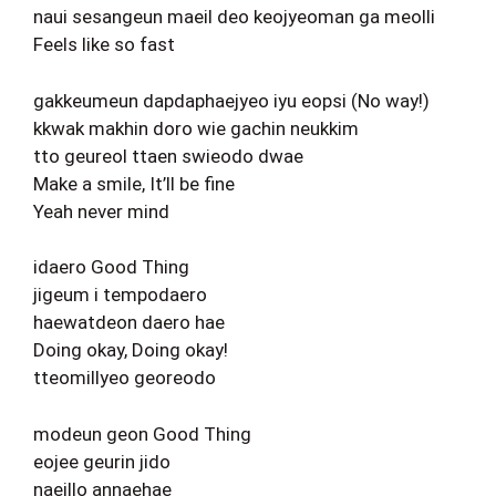
naui sesangeun maeil deo keojyeoman ga meolli
Feels like so fast
gakkeumeun dapdaphaejyeo iyu eopsi (No way!)
kkwak makhin doro wie gachin neukkim
tto geureol ttaen swieodo dwae
Make a smile, It’ll be fine
Yeah never mind
idaero Good Thing
jigeum i tempodaero
haewatdeon daero hae
Doing okay, Doing okay!
tteomillyeo georeodo
modeun geon Good Thing
eojee geurin jido
naeillo annaehae