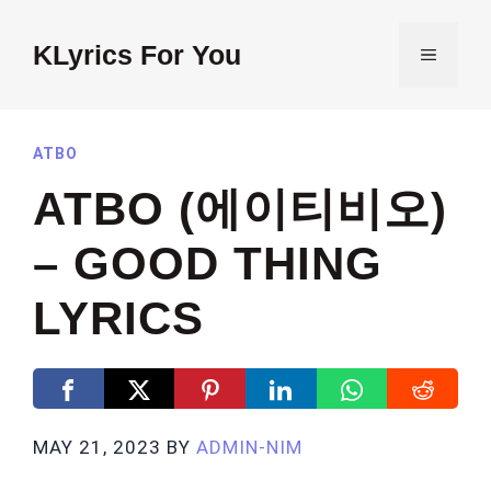
Skip
to
KLyrics For You
MENU
content
ATBO
ATBO (에이티비오)
– GOOD THING
LYRICS
MAY 21, 2023
BY
ADMIN-NIM