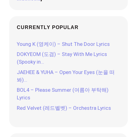
CURRENTLY POPULAR
Young K (영케이) – Shut The Door Lyrics
DOKYEOM (도겸) – Stay With Me Lyrics
(Spooky in…
JAEHEE & YUHA – Open Your Eyes (눈을 떠
봐)…
BOL4 – Please Summer (여름아 부탁해)
Lyrics
Red Velvet (레드벨벳) – Orchestra Lyrics