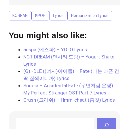
KOREAN
KPOP
Lyrics
Romanization Lyrics
You might also like:
aespa (에스파) – YOLO Lyrics
NCT DREAM (엔시티 드림) – Yogurt Shake
Lyrics
(G)I-DLE ((여자)아이들) – Fate (나는 아픈 건
딱 질색이니까) Lyrics
Sondia – Accidental Fate (우연처럼 운명)
My Perfect Stranger OST Part 7 Lyrics
Crush (크러쉬) – Hmm-cheat (흠칫) Lyrics
Search