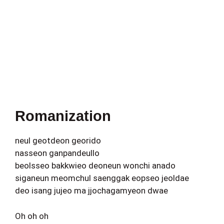
Romanization
neul geotdeon georido
nasseon ganpandeullo
beolsseo bakkwieo deoneun wonchi anado
siganeun meomchul saenggak eopseo jeoldae
deo isang jujeo ma jjochagamyeon dwae
Oh oh oh