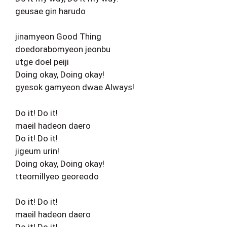
geusae gin harudo
jinamyeon Good Thing
doedorabomyeon jeonbu
utge doel peiji
Doing okay, Doing okay!
gyesok gamyeon dwae Always!
Do it! Do it!
maeil hadeon daero
Do it! Do it!
jigeum urin!
Doing okay, Doing okay!
tteomillyeo georeodo
Do it! Do it!
maeil hadeon daero