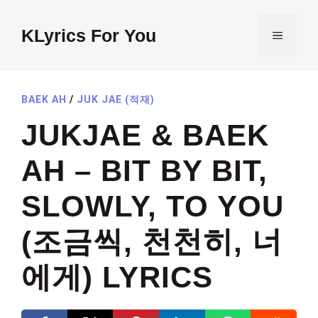
Skip
to
KLyrics For You
MENU
content
BAEK AH
/
JUK JAE (적재)
JUKJAE & BAEK
AH – BIT BY BIT,
SLOWLY, TO YOU
(조금씩, 천천히, 너
에게) LYRICS