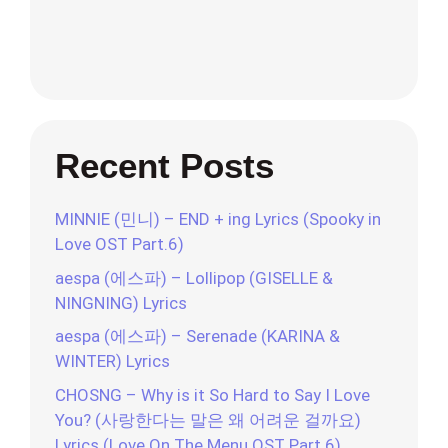
Recent Posts
MINNIE (민니) – END + ing Lyrics (Spooky in
Love OST Part.6)
aespa (에스파) – Lollipop (GISELLE &
NINGNING) Lyrics
aespa (에스파) – Serenade (KARINA &
WINTER) Lyrics
CHOSNG – Why is it So Hard to Say I Love
You? (사랑한다는 말은 왜 어려운 걸까요)
Lyrics (Love On The Menu OST Part.6)