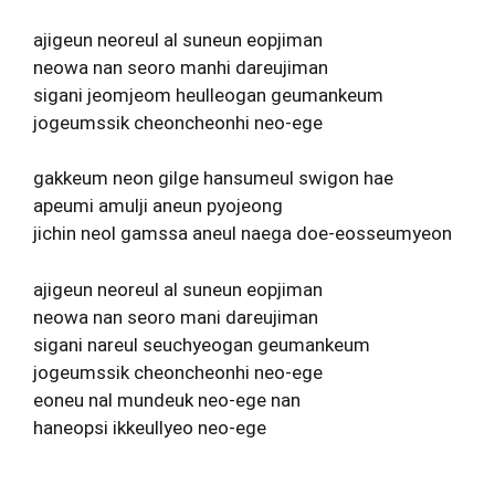
ajigeun neoreul al suneun eopjiman
neowa nan seoro manhi dareujiman
sigani jeomjeom heulleogan geumankeum
jogeumssik cheoncheonhi neo-ege
gakkeum neon gilge hansumeul swigon hae
apeumi amulji aneun pyojeong
jichin neol gamssa aneul naega doe-eosseumyeon
ajigeun neoreul al suneun eopjiman
neowa nan seoro mani dareujiman
sigani nareul seuchyeogan geumankeum
jogeumssik cheoncheonhi neo-ege
eoneu nal mundeuk neo-ege nan
haneopsi ikkeullyeo neo-ege