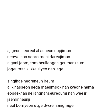
ajigeun neoreul al suneun eopjiman
neowa nan seoro mani dareujiman
sigani jeomjeom heulleogan geumankeum
jogeumssik ikkeullyeo neo-ege
singihae neoraneun ireum
ajik nasseon nega maeumsok han kyeone nama
eosaekhan ne jangnanseureoumi nan wae iri
jaeminneunji
neol bomyeon utge dwae isanghage