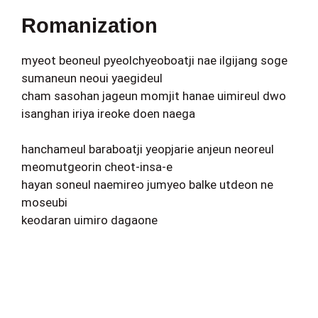
Romanization
myeot beoneul pyeolchyeoboatji nae ilgijang soge
sumaneun neoui yaegideul
cham sasohan jageun momjit hanae uimireul dwo
isanghan iriya ireoke doen naega
hanchameul baraboatji yeopjarie anjeun neoreul
meomutgeorin cheot-insa-e
hayan soneul naemireo jumyeo balke utdeon ne
moseubi
keodaran uimiro dagaone