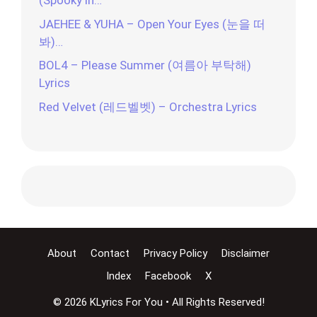
(Spooky in…
JAEHEE & YUHA – Open Your Eyes (눈을 떠
봐)…
BOL4 – Please Summer (여름아 부탁해)
Lyrics
Red Velvet (레드벨벳) – Orchestra Lyrics
About
Contact
Privacy Policy
Disclaimer
Index
Facebook
X
© 2026 KLyrics For You • All Rights Reserved!