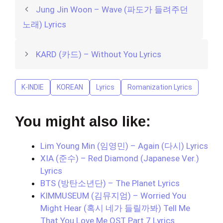
Jung Jin Woon – Wave (파도가 들려주던
노래) Lyrics
KARD (카드) – Without You Lyrics
K-INDIE
KOREAN
Lyrics
Romanization Lyrics
You might also like:
Lim Young Min (임영민) – Again (다시) Lyrics
XIA (준수) – Red Diamond (Japanese Ver.)
Lyrics
BTS (방탄소년단) – The Planet Lyrics
KIMMUSEUM (김뮤지엄) – Worried You
Might Hear (혹시 네가 들릴까봐) Tell Me
That You Love Me OST Part 7 Lyrics