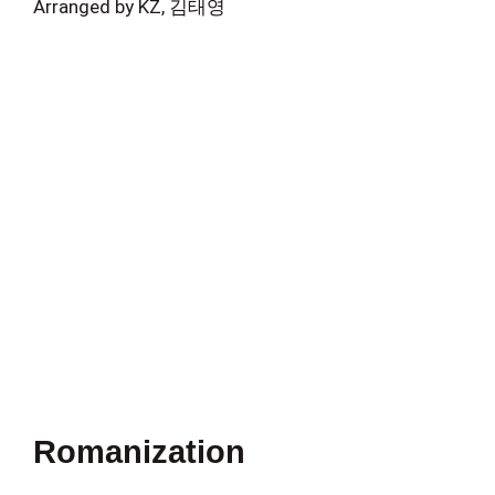
Arranged by KZ, 김태영
Romanization