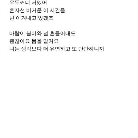
우두커니 서있어
혼자선 버거운 이 시간을
넌 이겨내고 있겠죠
바람이 불어와 널 흔들어대도
괜찮아요 몸을 맡겨요
너는 생각보다 더 유연하고 또 단단하니까