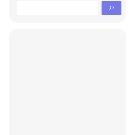
Search