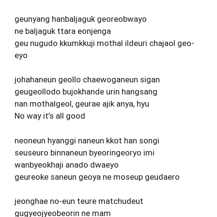
geunyang hanbaljaguk georeobwayo
ne baljaguk ttara eonjenga
geu nugudo kkumkkuji mothal ildeuri chajaol geo-
eyo
johahaneun geollo chaewoganeun sigan
geugeollodo bujokhande urin hangsang
nan mothalgeol, geurae ajik anya, hyu
No way it’s all good
neoneun hyanggi naneun kkot han songi
seuseuro binnaneun byeoringeoryo imi
wanbyeokhaji anado dwaeyo
geureoke saneun geoya ne moseup geudaero
jeonghae no-eun teure matchudeut
gugyeojyeobeorin ne mam