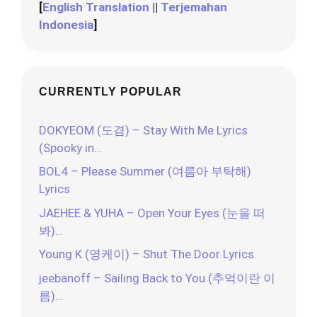
[
English Translation
||
Terjemahan
Indonesia
]
CURRENTLY POPULAR
DOKYEOM (도겸) – Stay With Me Lyrics
(Spooky in…
BOL4 – Please Summer (여름아 부탁해)
Lyrics
JAEHEE & YUHA – Open Your Eyes (눈을 떠
봐)…
Young K (영케이) – Shut The Door Lyrics
jeebanoff – Sailing Back to You (추억이란 이
름)…