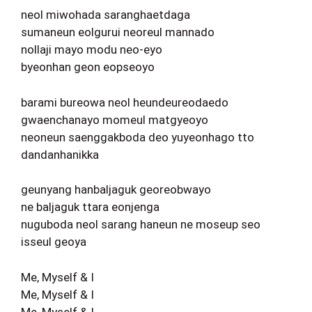
neol miwohada saranghaetdaga
sumaneun eolgurui neoreul mannado
nollaji mayo modu neo-eyo
byeonhan geon eopseoyo
barami bureowa neol heundeureodaedo
gwaenchanayo momeul matgyeoyo
neoneun saenggakboda deo yuyeonhago tto
dandanhanikka
geunyang hanbaljaguk georeobwayo
ne baljaguk ttara eonjenga
nuguboda neol sarang haneun ne moseup seo
isseul geoya
Me, Myself & I
Me, Myself & I
Me, Myself & I