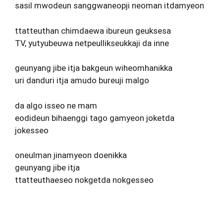
sasil mwodeun sanggwaneopji neoman itdamyeon
ttatteuthan chimdaewa ibureun geuksesa
TV, yutyubeuwa netpeullikseukkaji da inne
geunyang jibe itja bakgeun wiheomhanikka
uri danduri itja amudo bureuji malgo
da algo isseo ne mam
eodideun bihaenggi tago gamyeon joketda
jokesseo
oneulman jinamyeon doenikka
geunyang jibe itja
ttatteuthaeseo nokgetda nokgesseo