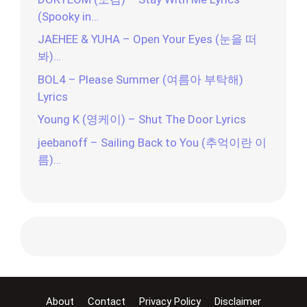
(Spooky in…
JAEHEE & YUHA – Open Your Eyes (눈을 떠
봐)…
BOL4 – Please Summer (여름아 부탁해)
Lyrics
Young K (영케이) – Shut The Door Lyrics
jeebanoff – Sailing Back to You (추억이란 이
름)…
About
Contact
Privacy Policy
Disclaimer