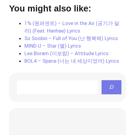
You might also like:
1% (원퍼센트) – Love in the Air (공기가 달
라) (Feat. Hanhae) Lyrics
So Soobin – Full of You (난 행복해) Lyrics
MIND U – Star (별) Lyrics
Lee Boram (이보람) – Attitude Lyrics
BOL4 – Space (너는 내 세상이었어) Lyrics
Search