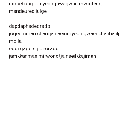
noraebang tto yeonghwagwan mwodeunji
mandeureo julge
dapdaphadeorado
jogeumman chamja naeirimyeon gwaenchanhajilji
molla
eodi gago sipdeorado
jamkkanman mirwonotja naeilkkajiman