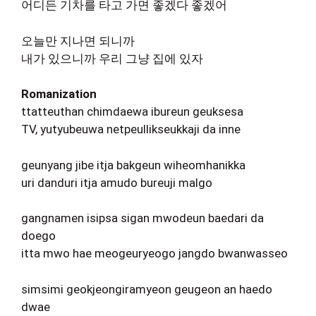
어디든 기차를 타고 가면 좋겠다 좋겠어
오늘만 지나면 되니까
내가 있으니까 우리 그냥 집에 있자
Romanization
ttatteuthan chimdaewa ibureun geuksesa
TV, yutyubeuwa netpeullikseukkaji da inne
geunyang jibe itja bakgeun wiheomhanikka
uri danduri itja amudo bureuji malgo
gangnamen isipsa sigan mwodeun baedari da
doego
itta mwo hae meogeuryeogo jangdo bwanwasseo
simsimi geokjeongiramyeon geugeon an haedo
dwae