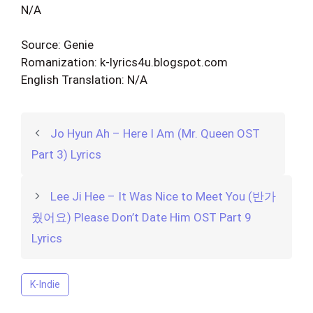
N/A
Source: Genie
Romanization: k-lyrics4u.blogspot.com
English Translation: N/A
Jo Hyun Ah – Here I Am (Mr. Queen OST
Part 3) Lyrics
Lee Ji Hee – It Was Nice to Meet You (반가
웠어요) Please Don’t Date Him OST Part 9
Lyrics
K-Indie