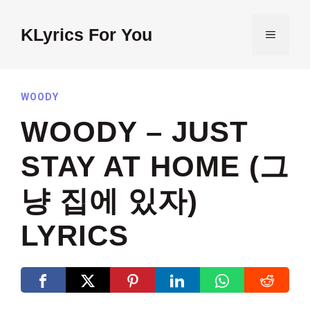
Skip
to
KLyrics For You
MENU
content
WOODY
WOODY – JUST
STAY AT HOME (그
냥 집에 있자)
LYRICS