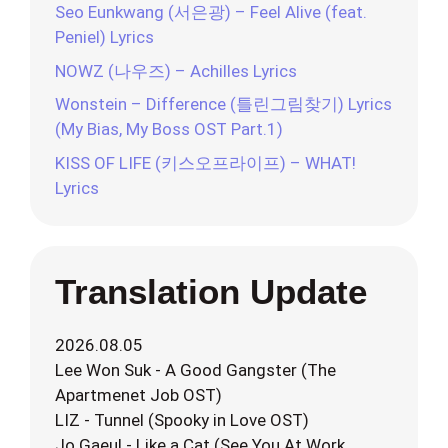
Seo Eunkwang (서은광) – Feel Alive (feat.
Peniel) Lyrics
NOWZ (나우즈) – Achilles Lyrics
Wonstein – Difference (틀린그림찾기) Lyrics
(My Bias, My Boss OST Part.1)
KISS OF LIFE (키스오프라이프) – WHAT!
Lyrics
Translation Update
2026.08.05
Lee Won Suk - A Good Gangster (The
Apartmenet Job OST)
LIZ - Tunnel (Spooky in Love OST)
Jo Gaeul - Like a Cat (See You At Work