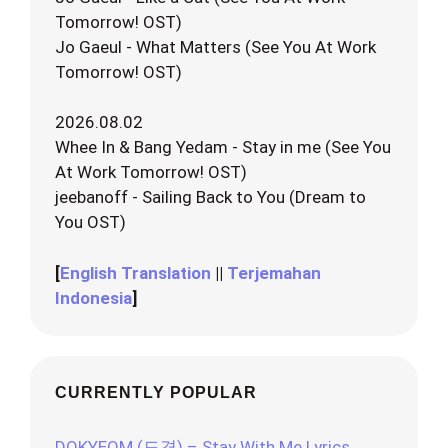
Tomorrow! OST)
Jo Gaeul - What Matters (See You At Work
Tomorrow! OST)
2026.08.02
Whee In & Bang Yedam - Stay in me (See You
At Work Tomorrow! OST)
jeebanoff - Sailing Back to You (Dream to
You OST)
[
English Translation
||
Terjemahan
Indonesia
]
CURRENTLY POPULAR
DOKYEOM (도겸) – Stay With Me Lyrics