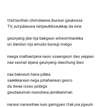
ttatteuthan chimdaewa ibureun geuksesa
TV, yutyubeuwa netpeullikseukkaji da inne
geunyang jibe itja bakgeun wiheomhanikka
uri danduri itja amudo bureuji malgo
naega malhaetjana neon ssaengeori deo yeppeo
nae seutail aljana geunyang daechung ibeo
nae bakseuti hana julkka
saekkkareun nega johahaneun georo
da dwae isseo junbiga
geudaeumen nuwobwa jamkkanman
nareun nareunhae nuni gamgyeo ttak joa jigeum