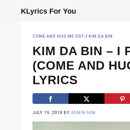
Skip
KLyrics For You
to
content
COME AND HUG ME OST
/
KIM DA BIN
KIM DA BIN – I
(COME AND HUG
LYRICS
JULY 19, 2018
BY
ADMIN-NIM