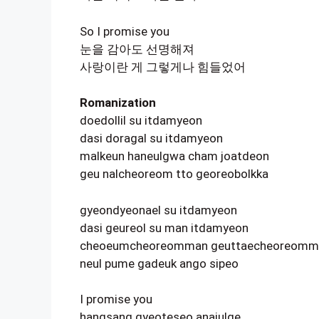
So I promise you
눈을 감아도 선명해져
사랑이란 게 그렇게나 힘들었어
Romanization
doedollil su itdamyeon
dasi doragal su itdamyeon
malkeun haneulgwa cham joatdeon
geu nalcheoreom tto georeobolkka
gyeondyeonael su itdamyeon
dasi geureol su man itdamyeon
cheoeumcheoreomman geuttaecheoreomm
neul pume gadeuk ango sipeo
I promise you
hangsang gyeoteseo anajulge