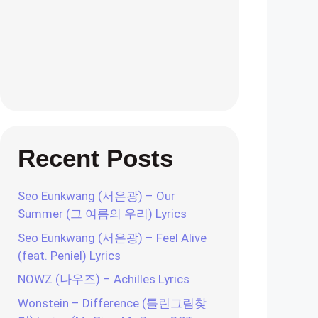
Recent Posts
Seo Eunkwang (서은광) – Our
Summer (그 여름의 우리) Lyrics
Seo Eunkwang (서은광) – Feel Alive
(feat. Peniel) Lyrics
NOWZ (나우즈) – Achilles Lyrics
Wonstein – Difference (틀린그림찾