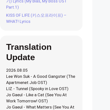
기) Lyrics (My Bias, My Boss OST
Part.1)
KISS OF LIFE (키스오프라이프) –
WHAT! Lyrics
Translation
Update
2026.08.05
Lee Won Suk - A Good Gangster (The
Apartmenet Job OST)
LIZ - Tunnel (Spooky in Love OST)
Jo Gaeul - Like a Cat (See You At
Work Tomorrow! OST)
Jo Gaeul - What Matters (See You At