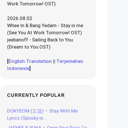
Work Tomorrow! OST)
2026.08.02
Whee In & Bang Yedam - Stay in me
(See You At Work Tomorrow! OST)
jeebanoff - Sailing Back to You
(Dream to You OST)
[
English Translation
||
Terjemahan
Indonesia
]
CURRENTLY POPULAR
DOKYEOM (도겸) – Stay With Me
Lyrics (Spooky in…
JAEHEE & YUHA – Open Your Eyes (눈