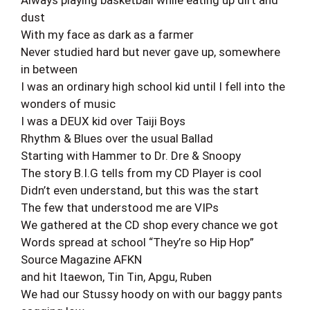
Always playing basketball while eating up dirt and
dust
With my face as dark as a farmer
Never studied hard but never gave up, somewhere
in between
I was an ordinary high school kid until I fell into the
wonders of music
I was a DEUX kid over Taiji Boys
Rhythm & Blues over the usual Ballad
Starting with Hammer to Dr. Dre & Snoopy
The story B.I.G tells from my CD Player is cool
Didn’t even understand, but this was the start
The few that understood me are VIPs
We gathered at the CD shop every chance we got
Words spread at school “They’re so Hip Hop”
Source Magazine AFKN
and hit Itaewon, Tin Tin, Apgu, Ruben
We had our Stussy hoody on with our baggy pants