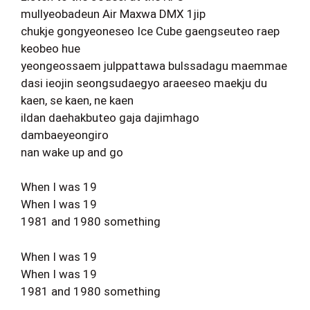
mullyeobadeun Air Maxwa DMX 1jip
chukje gongyeoneseo Ice Cube gaengseuteo raep
keobeo hue
yeongeossaem julppattawa bulssadagu maemmae
dasi ieojin seongsudaegyo araeeseo maekju du
kaen, se kaen, ne kaen
ildan daehakbuteo gaja dajimhago
dambaeyeongiro
nan wake up and go
When I was 19
When I was 19
1981 and 1980 something
When I was 19
When I was 19
1981 and 1980 something