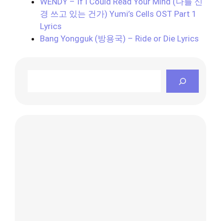
WENDY – If I Could Read Your Mind (나를 신
경 쓰고 있는 건가) Yumi’s Cells OST Part 1
Lyrics
Bang Yongguk (방용국) – Ride or Die Lyrics
Search