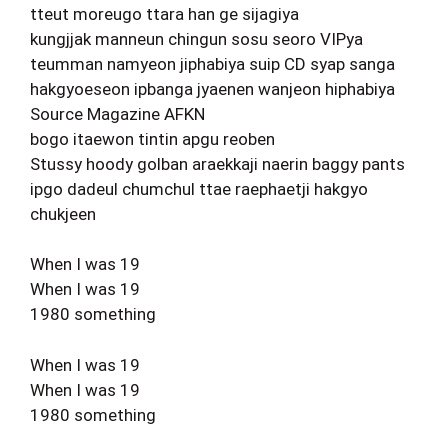
tteut moreugo ttara han ge sijagiya
kungjjak manneun chingun sosu seoro VIPya
teumman namyeon jiphabiya suip CD syap sanga
hakgyoeseon ipbanga jyaenen wanjeon hiphabiya
Source Magazine AFKN
bogo itaewon tintin apgu reoben
Stussy hoody golban araekkaji naerin baggy pants
ipgo dadeul chumchul ttae raephaetji hakgyo
chukjeen
When I was 19
When I was 19
1980 something
When I was 19
When I was 19
1980 something