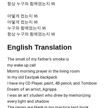
항상 누구와 함께였는지 봐
어떻게 컸는지 봐
어떻게 컸는지 봐
누구와 함께였는지 봐
항상 누구와 함께였는지 봐
English Translation
The smell of my father’s smoke is
my wake up call
Mom’s morning prayer in the living room
In my old Eastpak backpack
I have my CD Player, paint, 4B pencil, and Tombow
Dream of an artist, Agrippa
I was an art student who drew by memorizing
every light and shadow
The pages are blank in my practice test book