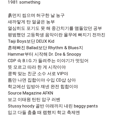
1981 something
흙먼지 씹으며 허구한 날 농구
새까맣게 탄 얼굴은 농부
열심히도 포기도 못 해 중간치기를 맴돌았던 공부
평범했던 고등학생 음악이란 올무에 빠지기 전까진
Taiji Boys보단 DEUX Kid
흔해빠진 Ballad보단 Rhythm & Blues지
Hammer부터 시작해 Dr. Dre & Snoopy
CDP 속 B.I.G.가 들려주는 이야기가 멋있어
뜻 모르고 따라 한 게 시작이야
쿵짝 맞는 친군 소수 서로 VIP야
틈만 나면 집합이야 수입 CD샵 상아
학교에선 입방아 쟤넨 완전 힙합이야
Source Magazine AFKN
보고 이태원 틴틴 압구 러벤
Stussy hoody 골반 아래까지 내린 baggy pants
입고 다들 춤출 때 랩했지 학교 축제엔