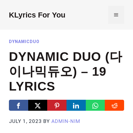
Skip
to
KLyrics For You
MENU
content
DYNAMICDUO
DYNAMIC DUO (다
이나믹듀오) – 19
LYRICS
JULY 1, 2023
BY
ADMIN-NIM