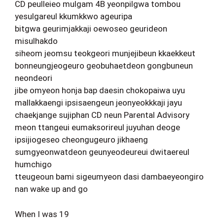
CD peulleieo mulgam 4B yeonpilgwa tombou
yesulgareul kkumkkwo ageuripa
bitgwa geurimjakkaji oewoseo geurideon
misulhakdo
siheom jeomsu teokgeori munjejibeun kkaekkeut
bonneungjeogeuro geobuhaetdeon gongbuneun
neondeori
jibe omyeon honja bap daesin chokopaiwa uyu
mallakkaengi ipsisaengeun jeonyeokkkaji jayu
chaekjange sujiphan CD neun Parental Advisory
meon ttangeui eumaksorireul juyuhan deoge
ipsijiogeseo cheongugeuro jikhaeng
sumgyeonwatdeon geunyeodeureui dwitaereul
humchigo
tteugeoun bami sigeumyeon dasi dambaeyeongiro
nan wake up and go
When I was 19