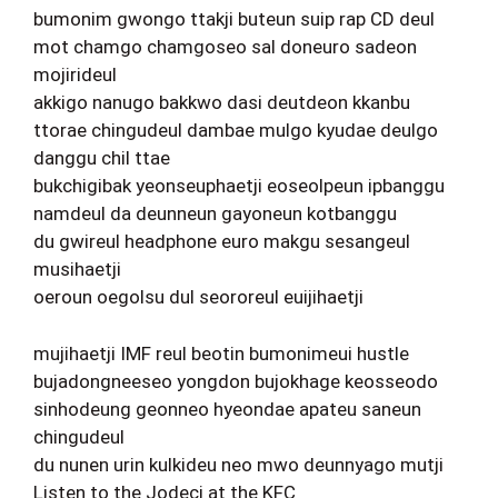
bumonim gwongo ttakji buteun suip rap CD deul
mot chamgo chamgoseo sal doneuro sadeon
mojirideul
akkigo nanugo bakkwo dasi deutdeon kkanbu
ttorae chingudeul dambae mulgo kyudae deulgo
danggu chil ttae
bukchigibak yeonseuphaetji eoseolpeun ipbanggu
namdeul da deunneun gayoneun kotbanggu
du gwireul headphone euro makgu sesangeul
musihaetji
oeroun oegolsu dul seororeul euijihaetji
mujihaetji IMF reul beotin bumonimeui hustle
bujadongneeseo yongdon bujokhage keosseodo
sinhodeung geonneo hyeondae apateu saneun
chingudeul
du nunen urin kulkideu neo mwo deunnyago mutji
Listen to the Jodeci at the KFC