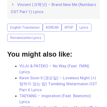
Vincent (크랙샷) – Brand New Me (Numbers
OST Part 1) Lyrics
English Translation
KOREAN
KPOP
Lyrics
Romanization Lyrics
You might also like:
YUJU & PATEKO – No Way (Feat. I’MIN)
Lyrics
Kwon Soon Il (권순일) – Loveless Night (사
랑하지 않는 밤) Twinkling Watermelon OST
Part 6 Lyrics
TAEYANG – Inspiration (Feat. Beenzino)
Lyrics