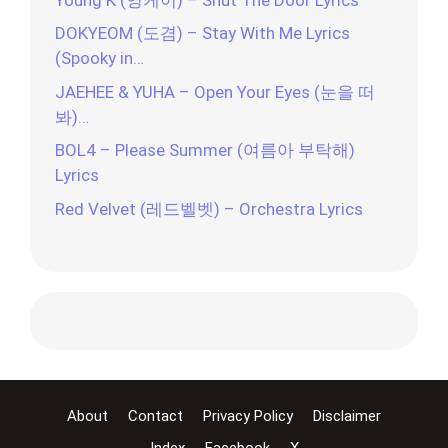
DOKYEOM (도겸) – Stay With Me Lyrics
(Spooky in…
JAEHEE & YUHA – Open Your Eyes (눈을 떠
봐)…
BOL4 – Please Summer (여름아 부탁해)
Lyrics
Red Velvet (레드벨벳) – Orchestra Lyrics
About
Contact
Privacy Policy
Disclaimer
Index
Facebook
X