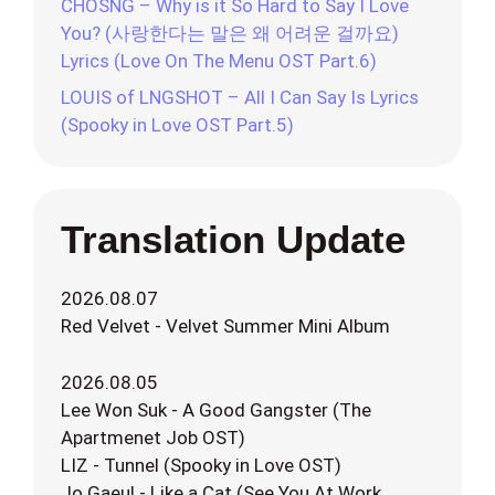
CHOSNG – Why is it So Hard to Say I Love
You? (사랑한다는 말은 왜 어려운 걸까요)
Lyrics (Love On The Menu OST Part.6)
LOUIS of LNGSHOT – All I Can Say Is Lyrics
(Spooky in Love OST Part.5)
Translation Update
2026.08.07
Red Velvet - Velvet Summer Mini Album
2026.08.05
Lee Won Suk - A Good Gangster (The
Apartmenet Job OST)
LIZ - Tunnel (Spooky in Love OST)
Jo Gaeul - Like a Cat (See You At Work