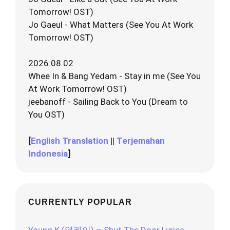
Tomorrow! OST)
Jo Gaeul - What Matters (See You At Work
Tomorrow! OST)
2026.08.02
Whee In & Bang Yedam - Stay in me (See You
At Work Tomorrow! OST)
jeebanoff - Sailing Back to You (Dream to
You OST)
[
English Translation
||
Terjemahan
Indonesia
]
CURRENTLY POPULAR
Young K (영케이) – Shut The Door Lyrics