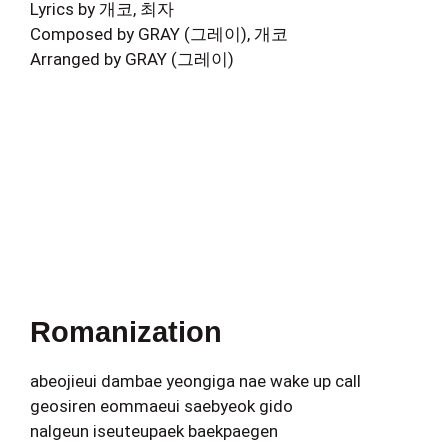
Lyrics by 개코, 최자
Composed by GRAY (그레이), 개코
Arranged by GRAY (그레이)
Romanization
abeojieui dambae yeongiga nae wake up call
geosiren eommaeui saebyeok gido
nalgeun iseuteupaek baekpaegen