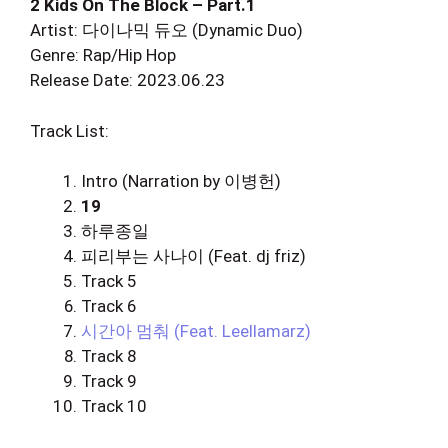
2 Kids On The Block – Part.1
Artist: 다이나믹 듀오 (Dynamic Duo)
Genre: Rap/Hip Hop
Release Date: 2023.06.23
Track List:
Intro (Narration by 이병헌)
19
하루종일
피리부는 사나이 (Feat. dj friz)
Track 5
Track 6
시간아 멈춰 (Feat. Leellamarz)
Track 8
Track 9
Track 10