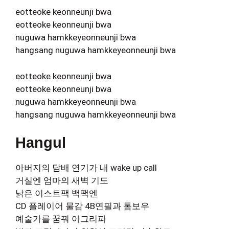
eotteoke keonneunji bwa
eotteoke keonneunji bwa
nuguwa hamkkeyeonneunji bwa
hangsang nuguwa hamkkeyeonneunji bwa
eotteoke keonneunji bwa
eotteoke keonneunji bwa
nuguwa hamkkeyeonneunji bwa
hangsang nuguwa hamkkeyeonneunji bwa
Hangul
아버지의 담배 연기가 내 wake up call
거실엔 엄마의 새벽 기도
낡은 이스트팩 백팩엔
CD 플레이어 물감 4B연필과 톰보우
예술가를 꿈꿔 아그리파