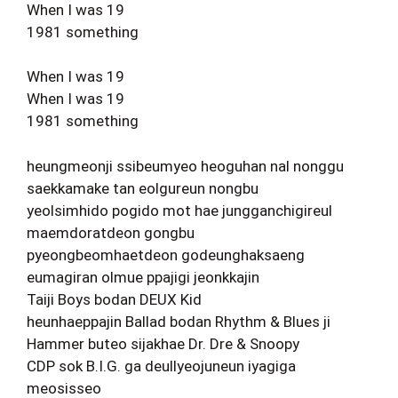
When I was 19
1981 something
When I was 19
When I was 19
1981 something
heungmeonji ssibeumyeo heoguhan nal nonggu
saekkamake tan eolgureun nongbu
yeolsimhido pogido mot hae jungganchigireul
maemdoratdeon gongbu
pyeongbeomhaetdeon godeunghaksaeng
eumagiran olmue ppajigi jeonkkajin
Taiji Boys bodan DEUX Kid
heunhaeppajin Ballad bodan Rhythm & Blues ji
Hammer buteo sijakhae Dr. Dre & Snoopy
CDP sok B.I.G. ga deullyeojuneun iyagiga
meosisseo